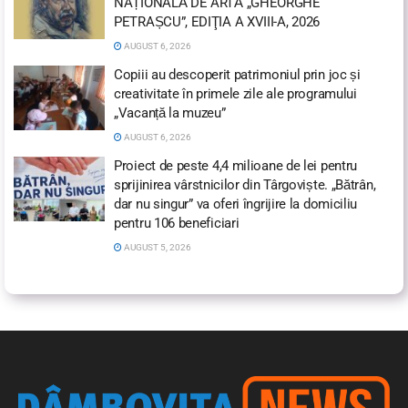
NAȚIONALĂ DE ARTĂ „GHEORGHE
PETRAȘCU”, EDIŢIA A XVIII-A, 2026
AUGUST 6, 2026
Copiii au descoperit patrimoniul prin joc și
creativitate în primele zile ale programului
„Vacanță la muzeu”
AUGUST 6, 2026
Proiect de peste 4,4 milioane de lei pentru
sprijinirea vârstnicilor din Târgoviște. „Bătrân,
dar nu singur” va oferi îngrijire la domiciliu
pentru 106 beneficiari
AUGUST 5, 2026