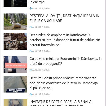
la energie
AUGUST 7, 2026
PEȘTERA IALOMIȚEI, DESTINAȚIA IDEALĂ ÎN
ZILELE CANICULARE
AUGUST 7, 2026
Descinderi de amploare în Dâmbovița: 9
percheziții într-un dosar de furturi de cabluri din
parcuri fotovoltaice
AUGUST 7, 2026
Cu ce vine ministrul Economiei în Dâmbovița, în
afară de propagandă?
AUGUST 7, 2026
Centura Găești prinde contur! Prima variantă
ocolitoare construită de la zero în Dâmbovița
după 35 de ani.
AUGUST 7, 2026
INVITAȚIE DE PARTICIPARE LA BIENALA