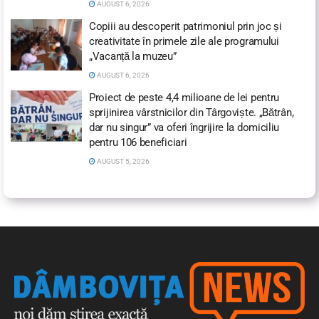
AUGUST 6, 2026
Copiii au descoperit patrimoniul prin joc și
creativitate în primele zile ale programului
„Vacanță la muzeu”
AUGUST 6, 2026
Proiect de peste 4,4 milioane de lei pentru
sprijinirea vârstnicilor din Târgoviște. „Bătrân,
dar nu singur” va oferi îngrijire la domiciliu
pentru 106 beneficiari
AUGUST 5, 2026