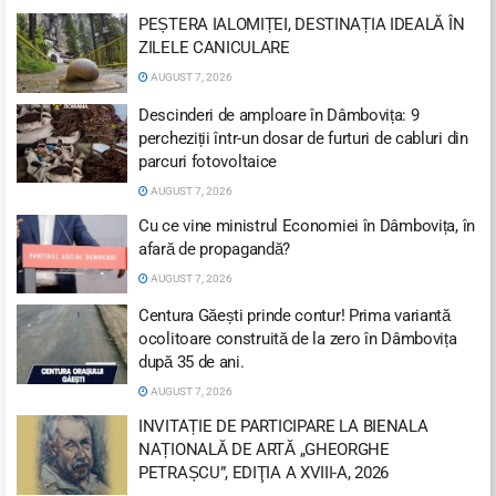
PEȘTERA IALOMIȚEI, DESTINAȚIA IDEALĂ ÎN
ZILELE CANICULARE
AUGUST 7, 2026
Descinderi de amploare în Dâmbovița: 9
percheziții într-un dosar de furturi de cabluri din
parcuri fotovoltaice
AUGUST 7, 2026
Cu ce vine ministrul Economiei în Dâmbovița, în
afară de propagandă?
AUGUST 7, 2026
Centura Găești prinde contur! Prima variantă
ocolitoare construită de la zero în Dâmbovița
după 35 de ani.
AUGUST 7, 2026
INVITAȚIE DE PARTICIPARE LA BIENALA
NAȚIONALĂ DE ARTĂ „GHEORGHE
PETRAȘCU”, EDIŢIA A XVIII-A, 2026