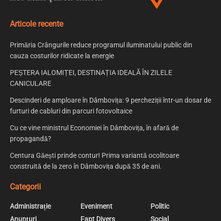
Articole recente
Primăria Crângurile reduce programul iluminatului public din
cauza costurilor ridicate la energie
PEȘTERA IALOMIȚEI, DESTINAȚIA IDEALĂ ÎN ZILELE
CANICULARE
Descinderi de amploare în Dâmbovița: 9 percheziții într-un dosar de
furturi de cabluri din parcuri fotovoltaice
Cu ce vine ministrul Economiei în Dâmbovița, în afară de
propagandă?
Centura Găești prinde contur! Prima variantă ocolitoare
construită de la zero în Dâmbovița după 35 de ani.
Categorii
Administrație
Eveniment
Politic
Anunțuri
Fapt Divers
Social