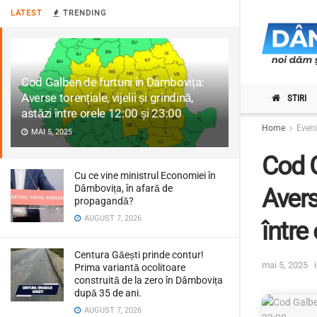
LATEST
TRENDING
Cod Galben de furtuni în Dâmbovița:
Averse torențiale, vijelii și grindină,
STIRI
astăzi între orele 12:00 și 23:00
Home
Even
MAI 5, 2025
Cod G
Cu ce vine ministrul Economiei în
Dâmbovița, în afară de
Averse
propagandă?
AUGUST 7, 2026
între
Centura Găești prinde contur!
mai 5, 2025
Prima variantă ocolitoare
construită de la zero în Dâmbovița
după 35 de ani.
AUGUST 7, 2026