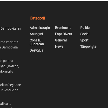
Categorii
Administrație
Eveniment
Politic
n Dâmbovița, în
Anunțuri
Fapt Divers
Social
Consiliul
General
Sport
rima variantă
Judetean
News
Târgoviște
 în Dâmbovița
Dezvăluiri
ei pentru
iște. „Bătrân,
 domiciliu
oli Infecțioase
Investiție de
alizare.