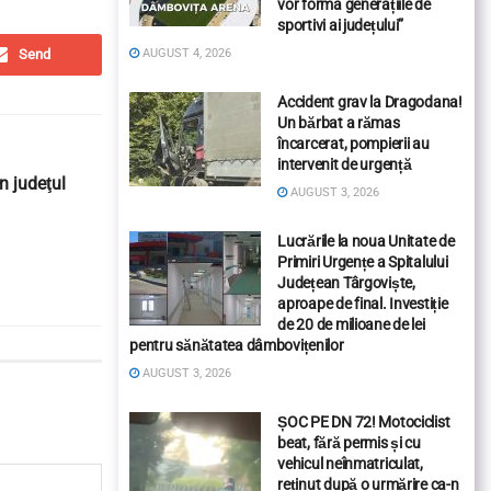
vor forma generațiile de
sportivi ai județului”
Send
AUGUST 4, 2026
Accident grav la Dragodana!
Un bărbat a rămas
încarcerat, pompierii au
intervenit de urgență
n judeţul
AUGUST 3, 2026
Lucrările la noua Unitate de
Primiri Urgențe a Spitalului
Județean Târgoviște,
aproape de final. Investiție
de 20 de milioane de lei
pentru sănătatea dâmbovițenilor
AUGUST 3, 2026
ȘOC PE DN 72! Motociclist
beat, fără permis și cu
vehicul neînmatriculat,
reținut după o urmărire ca-n