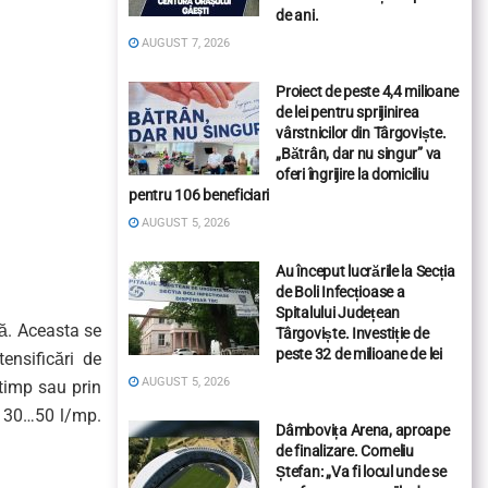
de ani.
AUGUST 7, 2026
Proiect de peste 4,4 milioane
de lei pentru sprijinirea
vârstnicilor din Târgoviște.
„Bătrân, dar nu singur” va
oferi îngrijire la domiciliu
pentru 106 beneficiari
AUGUST 5, 2026
Au început lucrările la Secția
de Boli Infecțioase a
Spitalului Județean
tă. Aceasta se
Târgoviște. Investiție de
peste 32 de milioane de lei
tensificări de
AUGUST 5, 2026
 timp sau prin
e 30…50 l/mp.
Dâmbovița Arena, aproape
de finalizare. Corneliu
Ștefan: „Va fi locul unde se