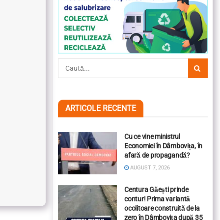
ARTICOLE RECENTE
Cu ce vine ministrul
Economiei în Dâmbovița, în
afară de propagandă?
AUGUST 7, 2026
Centura Găești prinde
contur! Prima variantă
ocolitoare construită de la
zero în Dâmbovița după 35