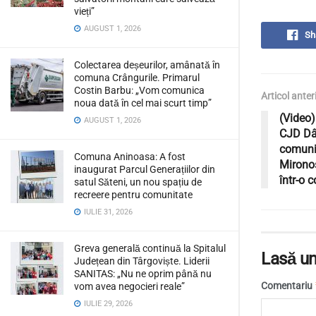
vieți”
AUGUST 1, 2026
Sh
Colectarea deșeurilor, amânată în
comuna Crângurile. Primarul
Costin Barbu: „Vom comunica
Articol anter
noua dată în cel mai scurt timp”
(Video)
AUGUST 1, 2026
CJD Dâm
comuni
Comuna Aninoasa: A fost
Mironosi
inaugurat Parcul Generațiilor din
într-o 
satul Săteni, un nou spațiu de
recreere pentru comunitate
IULIE 31, 2026
Greva generală continuă la Spitalul
Lasă un
Județean din Târgoviște. Liderii
SANITAS: „Nu ne oprim până nu
Comentariu
vom avea negocieri reale”
IULIE 29, 2026