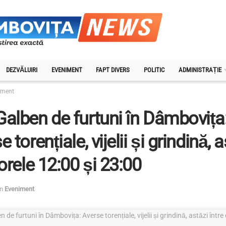
DEZVĂLUIRI
EVENIMENT
FAPT DIVERS
POLITIC
ADMINISTRAȚIE
iment
alben de furtuni în Dâmbovița
 torențiale, vijelii și grindină, 
 orele 12:00 și 23:00
in
Eveniment