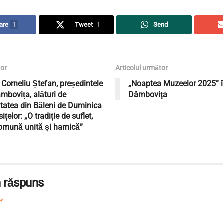
are
1
Tweet
1
Send
ior
Articolul următor
 Corneliu Ștefan, președintele
„Noaptea Muzeelor 2025” î
bovița, alături de
Dâmboviţa
tatea din Băleni de Duminica
țelor: „O tradiție de suflet,
comună unită și harnică”
 răspuns
*