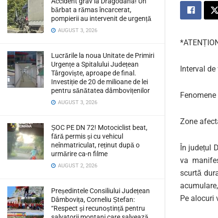
Accident grav la Dragodana! Un
bărbat a rămas încarcerat,
pompierii au intervenit de urgență
AUGUST 3, 2026
*ATENȚIO
Lucrările la noua Unitate de Primiri
Urgențe a Spitalului Județean
Interval de
Târgoviște, aproape de final.
Investiție de 20 de milioane de lei
pentru sănătatea dâmbovițenilor
Fenomene v
AUGUST 3, 2026
Zone afect
ȘOC PE DN 72! Motociclist beat,
fără permis și cu vehicul
neînmatriculat, reținut după o
În județul 
urmărire ca-n filme
va manifes
AUGUST 2, 2026
scurtă dur
acumulare,
Președintele Consiliului Județean
Pe alocuri v
Dâmbovița, Corneliu Ștefan:
“Respect și recunoștință pentru
salvatorii montani care salvează