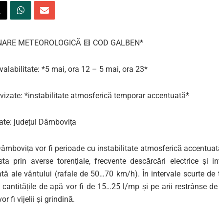
NARE METEOROLOGICĂ 🟨 COD GALBEN*
 valabilitate: *5 mai, ora 12 – 5 mai, ora 23*
izate: *instabilitate atmosferică temporar accentuată*
ate: județul Dâmbovița
Dâmbovița vor fi perioade cu instabilitate atmosferică accentua
ta prin averse torențiale, frecvente descărcări electrice și in
ată ale vântului (rafale de 50…70 km/h). În intervale scurte de
 cantitățile de apă vor fi de 15…25 l/mp și pe arii restrânse d
or fi vijelii și grindină.