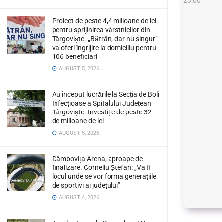
Proiect de peste 4,4 milioane de lei
pentru sprijinirea vârstnicilor din
Târgoviște. „Bătrân, dar nu singur”
va oferi îngrijire la domiciliu pentru
106 beneficiari
AUGUST 5, 2026
Au început lucrările la Secția de Boli
Infecțioase a Spitalului Județean
Târgoviște. Investiție de peste 32
de milioane de lei
AUGUST 5, 2026
Dâmbovița Arena, aproape de
finalizare. Corneliu Ștefan: „Va fi
locul unde se vor forma generațiile
de sportivi ai județului”
AUGUST 4, 2026