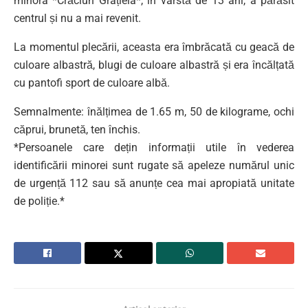
minora *Crăciun Grațiela*, în vârstă de 13 ani, a părăsit
centrul și nu a mai revenit.
La momentul plecării, aceasta era îmbrăcată cu geacă de
culoare albastră, blugi de culoare albastră și era încălțată
cu pantofi sport de culoare albă.
Semnalmente: înălțimea de 1.65 m, 50 de kilograme, ochi
căprui, brunetă, ten închis.
*Persoanele care dețin informații utile în vederea
identificării minorei sunt rugate să apeleze numărul unic
de urgență 112 sau să anunțe cea mai apropiată unitate
de poliție.*