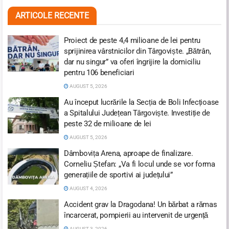
ARTICOLE RECENTE
Proiect de peste 4,4 milioane de lei pentru
sprijinirea vârstnicilor din Târgoviște. „Bătrân,
dar nu singur” va oferi îngrijire la domiciliu
pentru 106 beneficiari
AUGUST 5, 2026
Au început lucrările la Secția de Boli Infecțioase
a Spitalului Județean Târgoviște. Investiție de
peste 32 de milioane de lei
AUGUST 5, 2026
Dâmbovița Arena, aproape de finalizare.
Corneliu Ștefan: „Va fi locul unde se vor forma
generațiile de sportivi ai județului”
AUGUST 4, 2026
Accident grav la Dragodana! Un bărbat a rămas
încarcerat, pompierii au intervenit de urgență
AUGUST 3, 2026