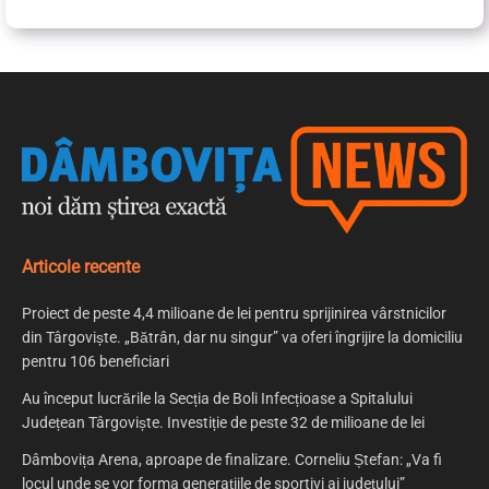
Articole recente
Proiect de peste 4,4 milioane de lei pentru sprijinirea vârstnicilor
din Târgoviște. „Bătrân, dar nu singur” va oferi îngrijire la domiciliu
pentru 106 beneficiari
Au început lucrările la Secția de Boli Infecțioase a Spitalului
Județean Târgoviște. Investiție de peste 32 de milioane de lei
Dâmbovița Arena, aproape de finalizare. Corneliu Ștefan: „Va fi
locul unde se vor forma generațiile de sportivi ai județului”