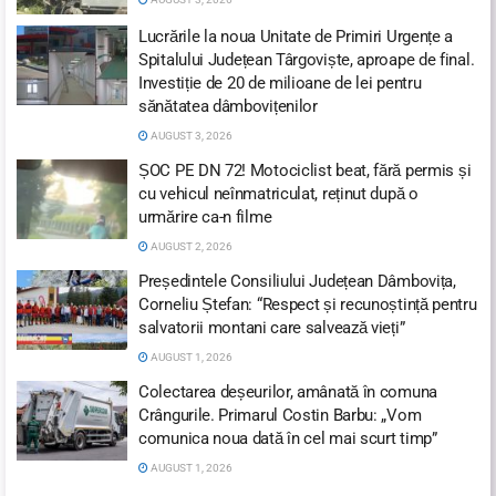
Lucrările la noua Unitate de Primiri Urgențe a
Spitalului Județean Târgoviște, aproape de final.
Investiție de 20 de milioane de lei pentru
sănătatea dâmbovițenilor
AUGUST 3, 2026
ȘOC PE DN 72! Motociclist beat, fără permis și
cu vehicul neînmatriculat, reținut după o
urmărire ca-n filme
AUGUST 2, 2026
Președintele Consiliului Județean Dâmbovița,
Corneliu Ștefan: “Respect și recunoștință pentru
salvatorii montani care salvează vieți”
AUGUST 1, 2026
Colectarea deșeurilor, amânată în comuna
Crângurile. Primarul Costin Barbu: „Vom
comunica noua dată în cel mai scurt timp”
AUGUST 1, 2026