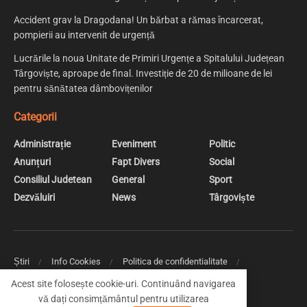
Accident grav la Dragodana! Un bărbat a rămas încarcerat,
pompierii au intervenit de urgență
Lucrările la noua Unitate de Primiri Urgențe a Spitalului Județean
Târgoviște, aproape de final. Investiție de 20 de milioane de lei
pentru sănătatea dâmbovițenilor
Categorii
Administrație
Eveniment
Politic
Anunțuri
Fapt Divers
Social
Consiliul Judetean
General
Sport
Dezvăluiri
News
Târgoviște
Știri
Info Cookies
Politica de confidentialitate
Web Design | Creare Site Web Targoviste
Acest site folosește cookie-uri. Continuând navigarea
vă dați consimțământul pentru utilizarea
© 2019 DambovitaNews - Cele mai noi stiri din Dambovita