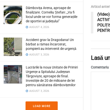
Articol anter
Dâmbovița Arena, aproape de
finalizare. Corneliu Ștefan: „Va fi
(Video
locul unde se vor forma generațiile
ACTIV
de sportivi ai județului”
POLIȚI
AUGUST 4, 2026
PENTRU
Accident grav la Dragodana! Un
bărbat a rămas încarcerat,
pompierii au intervenit de urgență
AUGUST 3, 2026
Lasă un
Comentariu
Lucrările la noua Unitate de Primiri
Urgențe a Spitalului Județean
Târgoviște, aproape de final.
Investiție de 20 de milioane de lei
pentru sănătatea dâmbovițenilor
AUGUST 3, 2026
LOAD MORE