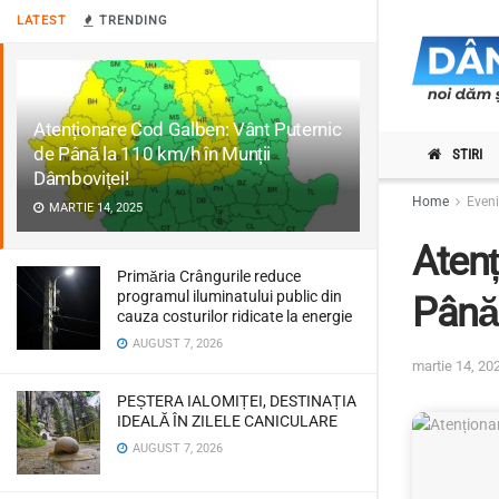
LATEST
TRENDING
Atenționare Cod Galben: Vânt Puternic
de Până la 110 km/h în Munții
STIRI
Dâmboviței!
Home
Even
MARTIE 14, 2025
Atenț
Primăria Crângurile reduce
programul iluminatului public din
Până 
cauza costurilor ridicate la energie
AUGUST 7, 2026
martie 14, 20
PEȘTERA IALOMIȚEI, DESTINAȚIA
IDEALĂ ÎN ZILELE CANICULARE
AUGUST 7, 2026