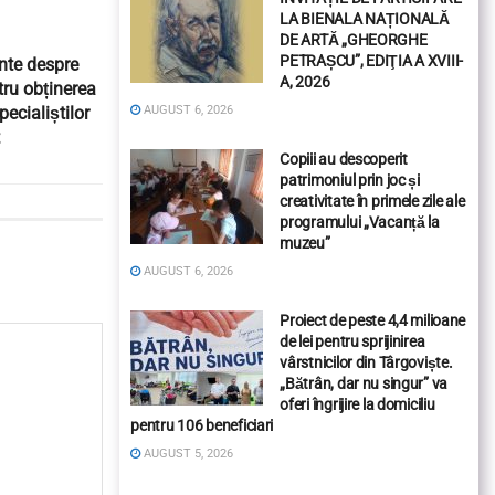
LA BIENALA NAȚIONALĂ
DE ARTĂ „GHEORGHE
PETRAȘCU”, EDIŢIA A XVIII-
nte despre
A, 2026
ru obținerea
ecialiștilor
AUGUST 6, 2026
Copiii au descoperit
patrimoniul prin joc și
creativitate în primele zile ale
programului „Vacanță la
muzeu”
AUGUST 6, 2026
Proiect de peste 4,4 milioane
de lei pentru sprijinirea
vârstnicilor din Târgoviște.
„Bătrân, dar nu singur” va
oferi îngrijire la domiciliu
pentru 106 beneficiari
AUGUST 5, 2026