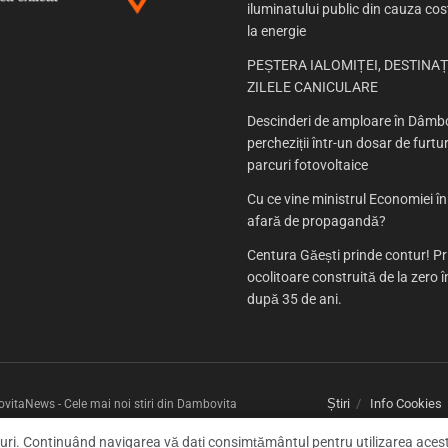
iluminatului public din cauza cost
la energie
PEȘTERA IALOMIȚEI, DESTINAȚ
ZILELE CANICULARE
Descinderi de amploare în Dâmbo
percheziții într-un dosar de furtur
parcuri fotovoltaice
Cu ce vine ministrul Economiei î
afară de propagandă?
Centura Găești prinde contur! P
ocolitoare construită de la zero
după 35 de ani.
Știri
Info Cookies
itaNews - Cele mai noi stiri din Dambovita
-uri. Continuând navigarea vă dați consimțământul pentru utilizarea aces