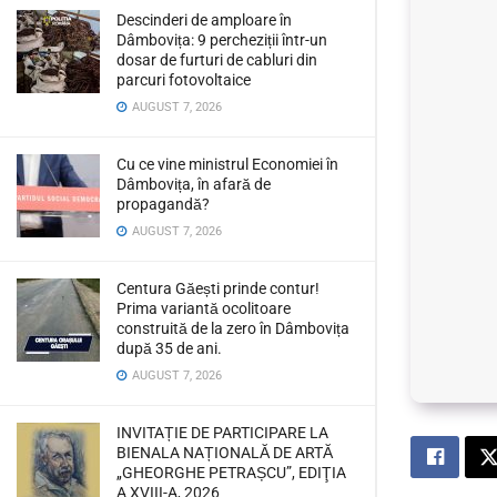
Descinderi de amploare în
Dâmbovița: 9 percheziții într-un
dosar de furturi de cabluri din
parcuri fotovoltaice
AUGUST 7, 2026
Cu ce vine ministrul Economiei în
Dâmbovița, în afară de
propagandă?
AUGUST 7, 2026
Centura Găești prinde contur!
Prima variantă ocolitoare
construită de la zero în Dâmbovița
după 35 de ani.
AUGUST 7, 2026
INVITAȚIE DE PARTICIPARE LA
BIENALA NAȚIONALĂ DE ARTĂ
„GHEORGHE PETRAȘCU”, EDIŢIA
A XVIII-A, 2026