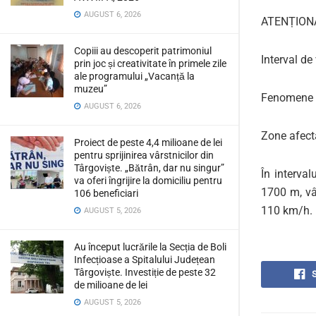
AUGUST 6, 2026
ATENȚION
Copiii au descoperit patrimoniul
Interval de
prin joc și creativitate în primele zile
ale programului „Vacanță la
muzeu”
Fenomene v
AUGUST 6, 2026
Zone afect
Proiect de peste 4,4 milioane de lei
pentru sprijinirea vârstnicilor din
Târgoviște. „Bătrân, dar nu singur”
În interva
va oferi îngrijire la domiciliu pentru
1700 m, vân
106 beneficiari
110 km/h.
AUGUST 5, 2026
Au început lucrările la Secția de Boli
Infecțioase a Spitalului Județean
Târgoviște. Investiție de peste 32
de milioane de lei
AUGUST 5, 2026