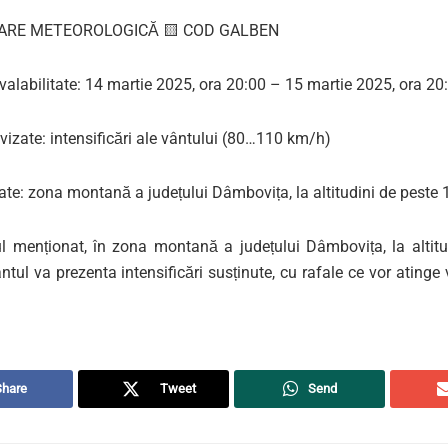
ARE METEOROLOGICĂ 🟨 COD GALBEN
 valabilitate: 14 martie 2025, ora 20:00 – 15 martie 2025, ora 20
izate: intensificări ale vântului (80…110 km/h)
ate: zona montană a județului Dâmbovița, la altitudini de peste
lul menționat, în zona montană a județului Dâmbovița, la altitu
tul va prezenta intensificări susținute, cu rafale ce vor atinge
Share
Tweet
Send