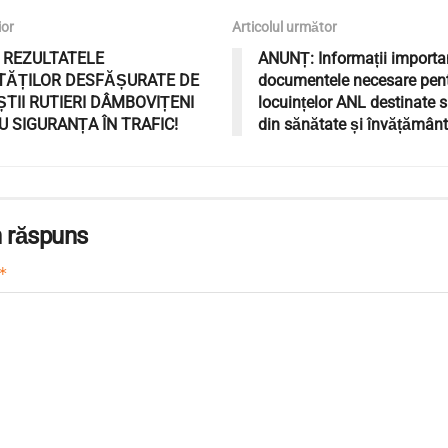
ior
Articolul următor
) REZULTATELE
ANUNȚ: Informații importa
ITĂȚILOR DESFĂȘURATE DE
documentele necesare pent
ȘTII RUTIERI DÂMBOVIȚENI
locuințelor ANL destinate sp
 SIGURANȚA ÎN TRAFIC!
din sănătate și învățământ
 răspuns
*