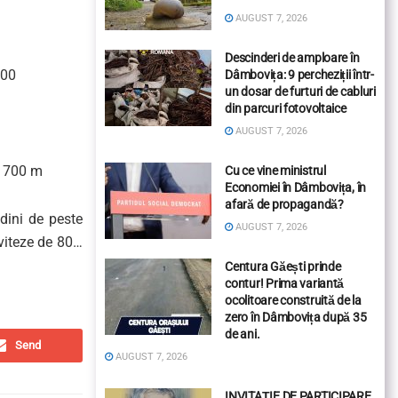
AUGUST 7, 2026
Descinderi de amploare în
:00
Dâmbovița: 9 percheziții într-
un dosar de furturi de cabluri
din parcuri fotovoltaice
AUGUST 7, 2026
 1700 m
Cu ce vine ministrul
Economiei în Dâmbovița, în
afară de propagandă?
dini de peste
AUGUST 7, 2026
 viteze de 80…
Centura Găești prinde
contur! Prima variantă
ocolitoare construită de la
zero în Dâmbovița după 35
de ani.
Send
AUGUST 7, 2026
INVITAȚIE DE PARTICIPARE