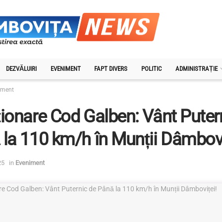
DEZVĂLUIRI
EVENIMENT
FAPT DIVERS
POLITIC
ADMINISTRAȚIE
iment
ionare Cod Galben: Vânt Puter
la 110 km/h în Munții Dâmbovi
25
in
Eveniment