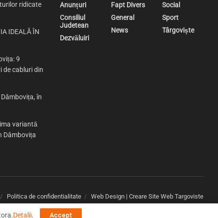
urilor ridicate
Anunțuri
Fapt Divers
Social
Consiliul
General
Sport
Judetean
News
Târgoviște
IA IDEALĂ ÎN
Dezvăluiri
vița: 9
i de cabluri din
n Dâmbovița, în
rima variantă
 în Dâmbovița
Politica de confidentialitate
Web Design | Creare Site Web Targoviste
tora.
Detalii
.
Accept