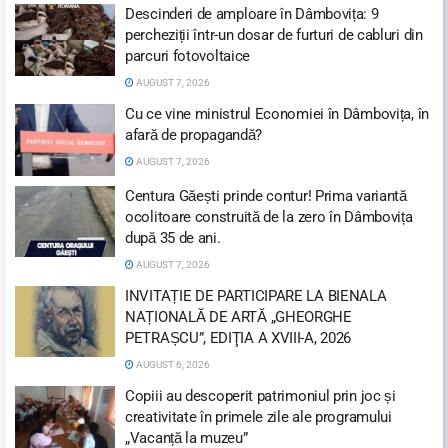
Descinderi de amploare în Dâmbovița: 9
percheziții într-un dosar de furturi de cabluri din
parcuri fotovoltaice
AUGUST 7, 2026
Cu ce vine ministrul Economiei în Dâmbovița, în
afară de propagandă?
AUGUST 7, 2026
Centura Găești prinde contur! Prima variantă
ocolitoare construită de la zero în Dâmbovița
după 35 de ani.
AUGUST 7, 2026
INVITAȚIE DE PARTICIPARE LA BIENALA
NAȚIONALĂ DE ARTĂ „GHEORGHE
PETRAȘCU”, EDIŢIA A XVIII-A, 2026
AUGUST 6, 2026
Copiii au descoperit patrimoniul prin joc și
creativitate în primele zile ale programului
„Vacanță la muzeu”