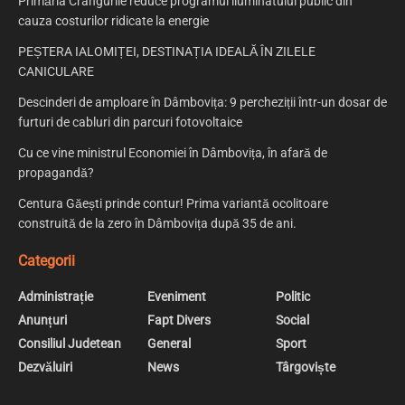
Primăria Crângurile reduce programul iluminatului public din
cauza costurilor ridicate la energie
PEȘTERA IALOMIȚEI, DESTINAȚIA IDEALĂ ÎN ZILELE
CANICULARE
Descinderi de amploare în Dâmbovița: 9 percheziții într-un dosar de
furturi de cabluri din parcuri fotovoltaice
Cu ce vine ministrul Economiei în Dâmbovița, în afară de
propagandă?
Centura Găești prinde contur! Prima variantă ocolitoare
construită de la zero în Dâmbovița după 35 de ani.
Categorii
Administrație
Eveniment
Politic
Anunțuri
Fapt Divers
Social
Consiliul Judetean
General
Sport
Dezvăluiri
News
Târgoviște