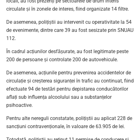
locali, au fost prezenți pe sectoarele de drum intens
circulate și în zonele de interes, fiind organizate 14 filtre.
De asemenea, polițiștii au intervenit cu operativitate la 54
de evenimente, dintre care 39 au fost sesizate prin SNUAU
112.
În cadrul acțiunilor desfășurate, au fost legitimate peste
200 de persoane și controlate 200 de autovehicule.
De asemenea, acțiunile pentru prevenirea accidentelor de
circulație și creșterea siguranței în trafic au continuat, fiind
efectuate 94 de testări pentru depistarea conducătorilor
aflați sub influența alcoolului sau a substanțelor
psihoactive.
Pentru alte nereguli constatate, polițiștii au aplicat 228 de
sancțiuni contravenționale, în valoare de 63.905 de lei.
Totodată, polițiștii au reținut 11 permise de conducere și