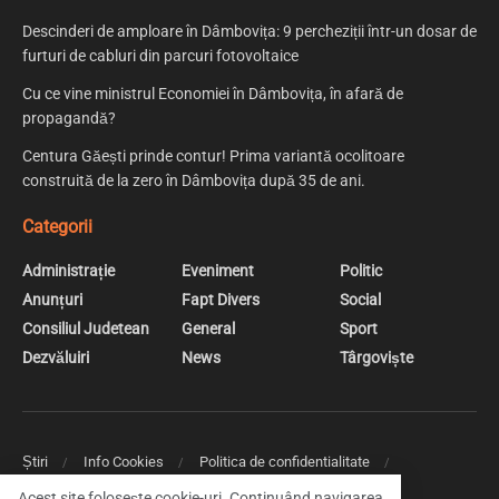
Descinderi de amploare în Dâmbovița: 9 percheziții într-un dosar de
furturi de cabluri din parcuri fotovoltaice
Cu ce vine ministrul Economiei în Dâmbovița, în afară de
propagandă?
Centura Găești prinde contur! Prima variantă ocolitoare
construită de la zero în Dâmbovița după 35 de ani.
Categorii
Administrație
Eveniment
Politic
Anunțuri
Fapt Divers
Social
Consiliul Judetean
General
Sport
Dezvăluiri
News
Târgoviște
Știri
Info Cookies
Politica de confidentialitate
Web Design | Creare Site Web Targoviste
Acest site folosește cookie-uri. Continuând navigarea