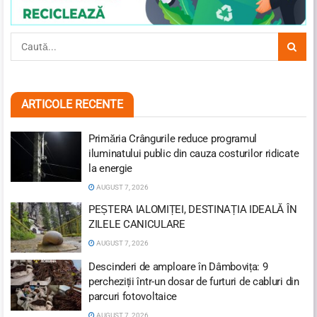
ARTICOLE RECENTE
Primăria Crângurile reduce programul
iluminatului public din cauza costurilor ridicate
la energie
AUGUST 7, 2026
PEȘTERA IALOMIȚEI, DESTINAȚIA IDEALĂ ÎN
ZILELE CANICULARE
AUGUST 7, 2026
Descinderi de amploare în Dâmbovița: 9
percheziții într-un dosar de furturi de cabluri din
parcuri fotovoltaice
AUGUST 7, 2026