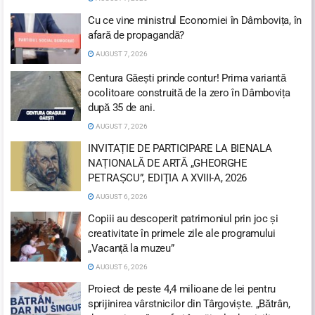
Cu ce vine ministrul Economiei în Dâmbovița, în
afară de propagandă?
AUGUST 7, 2026
Centura Găești prinde contur! Prima variantă
ocolitoare construită de la zero în Dâmbovița
după 35 de ani.
AUGUST 7, 2026
INVITAȚIE DE PARTICIPARE LA BIENALA
NAȚIONALĂ DE ARTĂ „GHEORGHE
PETRAȘCU”, EDIŢIA A XVIII-A, 2026
AUGUST 6, 2026
Copiii au descoperit patrimoniul prin joc și
creativitate în primele zile ale programului
„Vacanță la muzeu”
AUGUST 6, 2026
Proiect de peste 4,4 milioane de lei pentru
sprijinirea vârstnicilor din Târgoviște. „Bătrân,