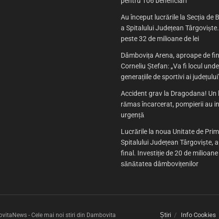
pentru 106 beneficiari
Au început lucrările la Secția de B
a Spitalului Județean Târgoviște. 
peste 32 de milioane de lei
Dâmbovița Arena, aproape de fin
Corneliu Ștefan: „Va fi locul und
generațiile de sportivi ai județului
Accident grav la Dragodana! Un 
rămas încarcerat, pompierii au in
urgență
Lucrările la noua Unitate de Prim
Spitalului Județean Târgoviște, 
final. Investiție de 20 de milioane
sănătatea dâmbovițenilor
Știri
Info Cookies
itaNews - Cele mai noi stiri din Dambovita