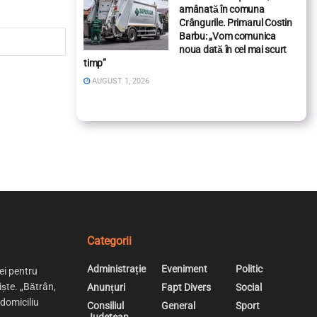
amânată în comuna
Crângurile. Primarul Costin
Barbu: „Vom comunica
noua dată în cel mai scurt
timp”
AUGUST 1, 2026
Categorii
Administrație
Eveniment
Politic
ei pentru
iște. „Bătrân,
Anunțuri
Fapt Divers
Social
 domiciliu
Consiliul
General
Sport
Judetean