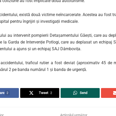
a coliziune au fost implicate două autoturisme.
identului, există două victime neîncarcerate. Acestea au fost t
pital pentru îngrijiri și investigații medicale.
cului au intervenit pompierii Detașamentului Găești, care au de
de la Garda de Intervenție Potlogi, care au deplasat un echipaj
entului a ajuns și un echipaj SAJ Dâmbovița.
accidentului, traficul rutier a fost deviat (aproximativ 45 de 
rul 2 pe banda numărul 1 și banda de urgență.
are
2
Tweet
2
Send
ior
Articolul următor