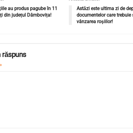
iile au produs pagube în 11
Astăzi este ultima zi de de
ăţi din județul Dâmbovița!
documentelor care trebuie 
vânzarea roşiilor!
 răspuns
*