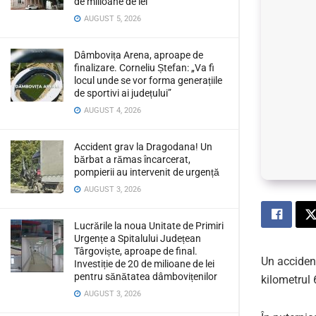
de milioane de lei
AUGUST 5, 2026
Dâmbovița Arena, aproape de
finalizare. Corneliu Ștefan: „Va fi
locul unde se vor forma generațiile
de sportivi ai județului”
AUGUST 4, 2026
Accident grav la Dragodana! Un
bărbat a rămas încarcerat,
pompierii au intervenit de urgență
AUGUST 3, 2026
Lucrările la noua Unitate de Primiri
Urgențe a Spitalului Județean
Târgoviște, aproape de final.
Un accident
Investiție de 20 de milioane de lei
pentru sănătatea dâmbovițenilor
kilometrul 
AUGUST 3, 2026