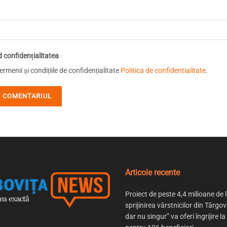
d confidențialitatea
rmenii și condițiile de confidențialitate
Politica de confidentialitate
.
Articole recente
Proiect de peste 4,4 milioane de l
sprijinirea vârstnicilor din Târgov
dar nu singur” va oferi îngrijire la