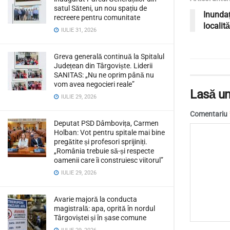
satul Săteni, un nou spațiu de
Inundaţ
recreere pentru comunitate
localit
IULIE 31, 2026
Greva generală continuă la Spitalul
Județean din Târgoviște. Liderii
SANITAS: „Nu ne oprim până nu
vom avea negocieri reale”
Lasă un
IULIE 29, 2026
Comentariu
Deputat PSD Dâmbovița, Carmen
Holban: Vot pentru spitale mai bine
pregătite și profesori sprijiniți.
„România trebuie să-și respecte
oamenii care îi construiesc viitorul”
IULIE 29, 2026
Avarie majoră la conducta
magistrală: apa, oprită în nordul
Târgoviștei și în șase comune