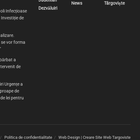
News
Târgoviște
Dezvăluiri
oli Infecțioase
Investiție de
alizare.
e se vor forma
”
bărbat a
tervenit de
iri Urgențe a
aproape de
 de lei pentru
Politica de confidentialitate
Web Design | Creare Site Web Targoviste