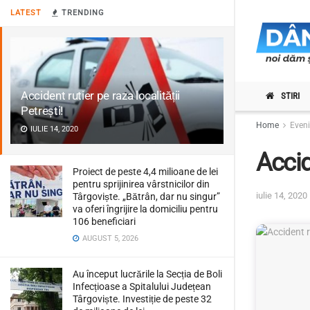
LATEST
TRENDING
Accident rutier pe raza localității
STIRI
Petrești!
Home
Even
IULIE 14, 2020
Accid
Proiect de peste 4,4 milioane de lei
pentru sprijinirea vârstnicilor din
iulie 14, 2020
Târgoviște. „Bătrân, dar nu singur”
va oferi îngrijire la domiciliu pentru
106 beneficiari
AUGUST 5, 2026
Au început lucrările la Secția de Boli
Infecțioase a Spitalului Județean
Târgoviște. Investiție de peste 32