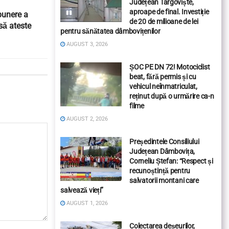
Județean Târgoviște,
aproape de final. Investiție
punere a
de 20 de milioane de lei
să ateste
pentru sănătatea dâmbovițenilor
AUGUST 3, 2026
ȘOC PE DN 72! Motociclist
beat, fără permis și cu
vehicul neînmatriculat,
reținut după o urmărire ca-n
filme
AUGUST 2, 2026
Președintele Consiliului
Județean Dâmbovița,
Corneliu Ștefan: “Respect și
recunoștință pentru
salvatorii montani care
salvează vieți”
AUGUST 1, 2026
Colectarea deșeurilor,