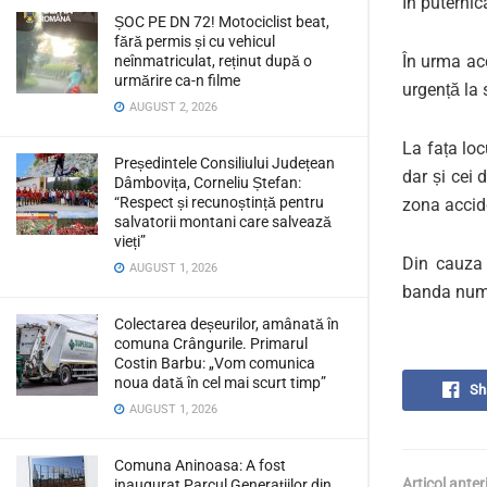
În puternic
ȘOC PE DN 72! Motociclist beat,
fără permis și cu vehicul
În urma acc
neînmatriculat, reținut după o
urmărire ca-n filme
urgență la s
AUGUST 2, 2026
La fața lo
Președintele Consiliului Județean
dar și cei 
Dâmbovița, Corneliu Ștefan:
“Respect și recunoștință pentru
zona accid
salvatorii montani care salvează
vieți”
Din cauza 
AUGUST 1, 2026
banda numă
Colectarea deșeurilor, amânată în
comuna Crângurile. Primarul
Costin Barbu: „Vom comunica
noua dată în cel mai scurt timp”
Sh
AUGUST 1, 2026
Comuna Aninoasa: A fost
Articol anter
inaugurat Parcul Generațiilor din