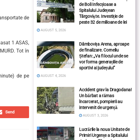
de Boli Infecțioase a
Spitalului Județean
Târgoviște. Investiție de
ransportate de
peste 32 de milioane de lei
AUGUST 5, 2026
plasat 1 ASAS,
Dâmbovița Arena, aproape
de finalizare. Corneliu
 SMURD. Tot în
Ștefan: „Va fi locul unde se
vor forma generațiile de
sportivi ai județului”
minute) de pe
AUGUST 4, 2026
Accident grav la Dragodana!
Un bărbat a rămas
încarcerat, pompierii au
intervenit de urgență
Send
AUGUST 3, 2026
Lucrările la noua Unitate de
Primiri Urgențe a Spitalului