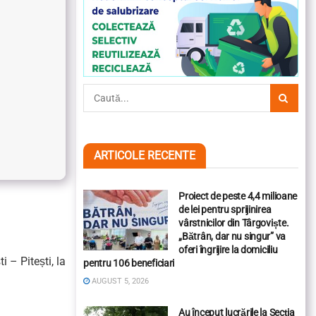
ARTICOLE RECENTE
Proiect de peste 4,4 milioane
de lei pentru sprijinirea
vârstnicilor din Târgoviște.
„Bătrân, dar nu singur” va
oferi îngrijire la domiciliu
 – Pitești, la
pentru 106 beneficiari
AUGUST 5, 2026
Au început lucrările la Secția