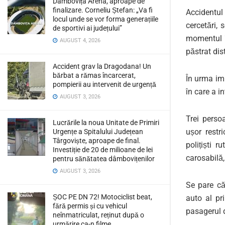
Dâmbovița Arena, aproape de
finalizare. Corneliu Ștefan: „Va fi
Accidentul
locul unde se vor forma generațiile
cercetări,
de sportivi ai județului”
momentul î
AUGUST 4, 2026
păstrat dis
Accident grav la Dragodana! Un
bărbat a rămas încarcerat,
În urma im
pompierii au intervenit de urgență
în care a i
AUGUST 3, 2026
Trei perso
Lucrările la noua Unitate de Primiri
ușor restr
Urgențe a Spitalului Județean
Târgoviște, aproape de final.
polițiști r
Investiție de 20 de milioane de lei
carosabilă,
pentru sănătatea dâmbovițenilor
AUGUST 3, 2026
Se pare că
ȘOC PE DN 72! Motociclist beat,
auto al pr
fără permis și cu vehicul
pasagerul d
neînmatriculat, reținut după o
urmărire ca-n filme