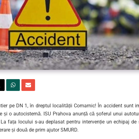
tier pe DN 1, în dreptul localității Comarnic! În accident sunt 
e și o autocisternă. ISU Prahova anunță că șoferul unui autot
 La fața locului s-au deplasat pentru intervenție un echipaj de 
erare și două de prim ajutor SMURD.