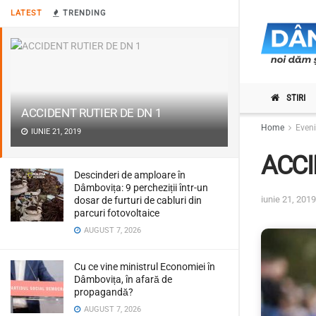
LATEST
TRENDING
STIRI
ACCIDENT RUTIER DE DN 1
Home
Even
IUNIE 21, 2019
ACCI
Descinderi de amploare în
Dâmbovița: 9 percheziții într-un
iunie 21, 2019
dosar de furturi de cabluri din
parcuri fotovoltaice
AUGUST 7, 2026
Cu ce vine ministrul Economiei în
Dâmbovița, în afară de
propagandă?
AUGUST 7, 2026