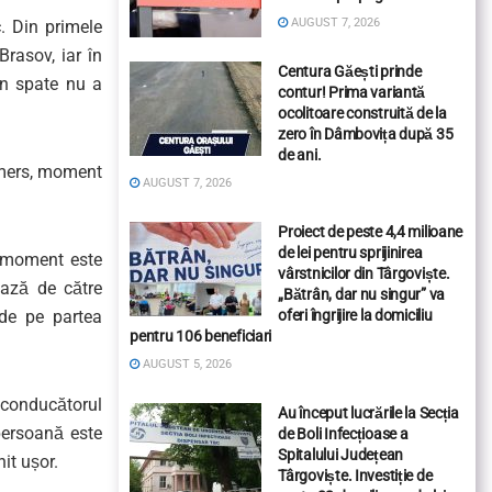
AUGUST 7, 2026
. Din primele
rasov, iar în
Centura Găești prinde
in spate nu a
contur! Prima variantă
ocolitoare construită de la
zero în Dâmbovița după 35
de ani.
e mers, moment
AUGUST 7, 2026
Proiect de peste 4,4 milioane
de lei pentru sprijinirea
t moment este
vârstnicilor din Târgoviște.
ează de către
„Bătrân, dar nu singur” va
r de pe partea
oferi îngrijire la domiciliu
pentru 106 beneficiari
AUGUST 5, 2026
 conducătorul
Au început lucrările la Secția
persoană este
de Boli Infecțioase a
Spitalului Județean
nit ușor.
Târgoviște. Investiție de