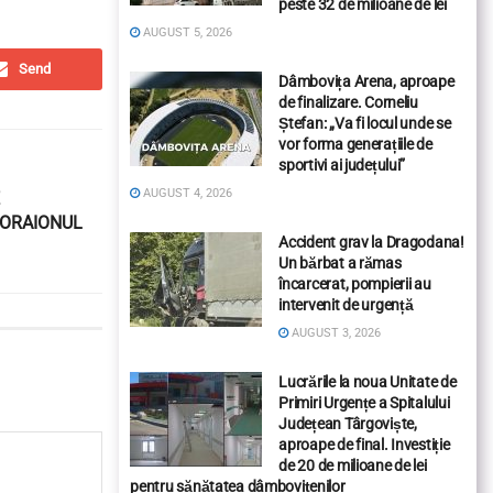
peste 32 de milioane de lei
AUGUST 5, 2026
Send
Dâmbovița Arena, aproape
de finalizare. Corneliu
Ștefan: „Va fi locul unde se
vor forma generațiile de
sportivi ai județului”
AUGUST 4, 2026
RORAIONUL
Accident grav la Dragodana!
Un bărbat a rămas
încarcerat, pompierii au
intervenit de urgență
AUGUST 3, 2026
Lucrările la noua Unitate de
Primiri Urgențe a Spitalului
Județean Târgoviște,
aproape de final. Investiție
de 20 de milioane de lei
pentru sănătatea dâmbovițenilor