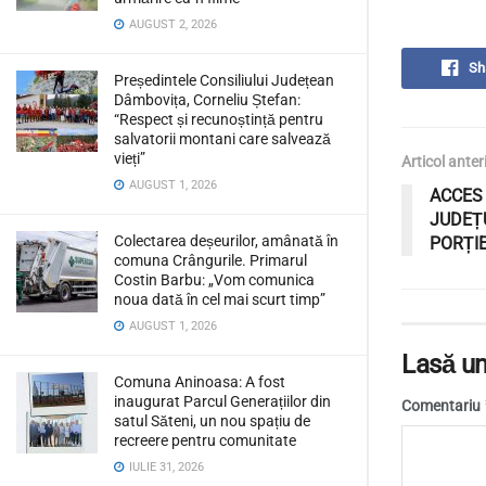
AUGUST 2, 2026
Sh
Președintele Consiliului Județean
Dâmbovița, Corneliu Ștefan:
“Respect și recunoștință pentru
salvatorii montani care salvează
vieți”
Articol anter
AUGUST 1, 2026
ACCES
JUDEȚ
Colectarea deșeurilor, amânată în
PORȚIE
comuna Crângurile. Primarul
Costin Barbu: „Vom comunica
noua dată în cel mai scurt timp”
AUGUST 1, 2026
Lasă un
Comuna Aninoasa: A fost
inaugurat Parcul Generațiilor din
Comentariu
satul Săteni, un nou spațiu de
recreere pentru comunitate
IULIE 31, 2026