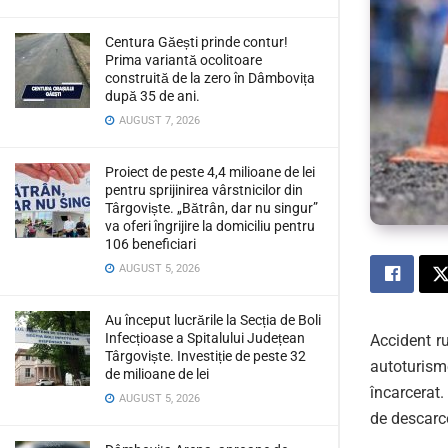
Centura Găești prinde contur!
Prima variantă ocolitoare
construită de la zero în Dâmbovița
după 35 de ani.
AUGUST 7, 2026
Proiect de peste 4,4 milioane de lei
pentru sprijinirea vârstnicilor din
Târgoviște. „Bătrân, dar nu singur”
va oferi îngrijire la domiciliu pentru
106 beneficiari
AUGUST 5, 2026
Au început lucrările la Secția de Boli
Infecțioase a Spitalului Județean
Accident ru
Târgoviște. Investiție de peste 32
autoturism
de milioane de lei
încarcerat.
AUGUST 5, 2026
de descarc