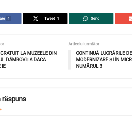
are
4
Tweet
1
Send
ior
Articolul următor
 GRATUIT LA MUZEELE DIN
CONTINUĂ LUCRĂRILE DE
UL DÂMBOVIȚA DACĂ
MODERNIZARE ȘI ÎN MIC
 IE
NUMĂRUL 3
 răspuns
*