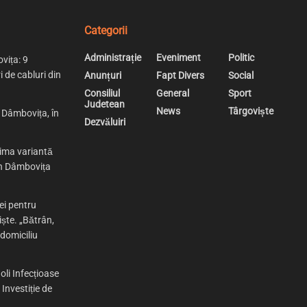
Categorii
Administrație
Eveniment
Politic
vița: 9
i de cabluri din
Anunțuri
Fapt Divers
Social
Consiliul
General
Sport
Judetean
News
Târgoviște
n Dâmbovița, în
Dezvăluiri
rima variantă
 în Dâmbovița
ei pentru
iște. „Bătrân,
 domiciliu
oli Infecțioase
Investiție de