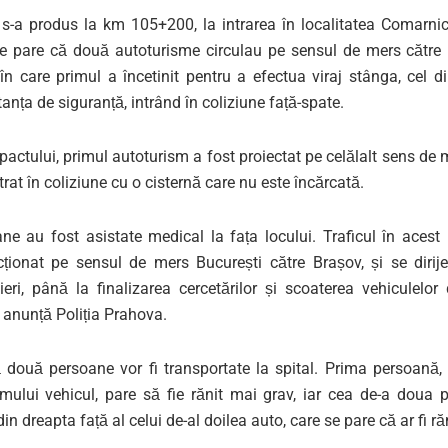
 s-a produs la km 105+200, la intrarea în localitatea Comarnic
 se pare că două autoturisme circulau pe sensul de mers către B
n care primul a încetinit pentru a efectua viraj stânga, cel d
tanța de siguranță, intrând în coliziune față-spate.
pactului, primul autoturism a fost proiectat pe celălalt sens d
ntrat în coliziune cu o cisternă care nu este încărcată.
ane au fost asistate medical la fața locului. Traficul în aces
icționat pe sensul de mers București către Brașov, și se dirij
utieri, până la finalizarea cercetărilor și scoaterea vehiculelo
 anunță Poliția Prahova.
 două persoane vor fi transportate la spital. Prima persoană,
imului vehicul, pare să fie rănit mai grav, iar cea de-a doua 
in dreapta față al celui de-al doilea auto, care se pare că ar fi ră