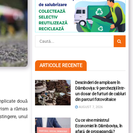
ARTICOLE RECENTE
Descinderi de amploare în
Dâmbovița: 9 percheziții într-
un dosar de furturi de cabluri
din parcuri fotovoltaice
implicate două
AUGUST 7, 2026
urism a rămas
stingere, unul
Cu ce vine ministrul
Economiei în Dâmbovița, în
afară de propagandă?