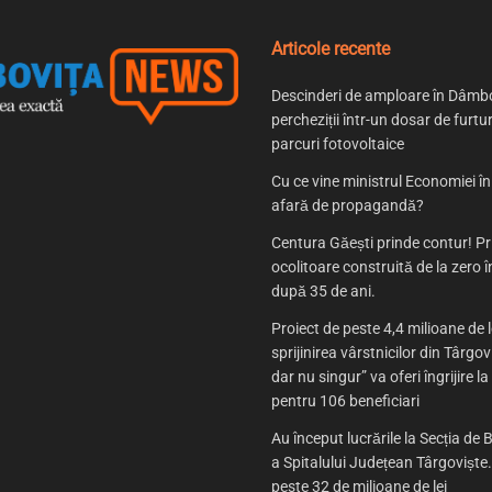
Articole recente
Descinderi de amploare în Dâmbo
percheziții într-un dosar de furtur
parcuri fotovoltaice
Cu ce vine ministrul Economiei î
afară de propagandă?
Centura Găești prinde contur! P
ocolitoare construită de la zero
după 35 de ani.
Proiect de peste 4,4 milioane de l
sprijinirea vârstnicilor din Târgov
dar nu singur” va oferi îngrijire la
pentru 106 beneficiari
Au început lucrările la Secția de B
a Spitalului Județean Târgoviște. 
peste 32 de milioane de lei