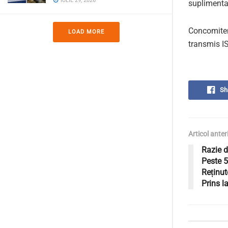
IULIE 29, 2026
suplimenta
Concomiten
LOAD MORE
transmis I
Sh
Articol anter
Razie 
Peste 
Reținut
Prins l