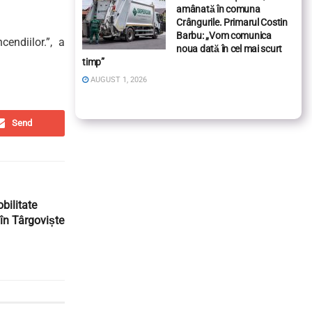
amânată în comuna
Crângurile. Primarul Costin
Barbu: „Vom comunica
endiilor.”, a
noua dată în cel mai scurt
timp”
AUGUST 1, 2026
Send
bilitate
în Târgoviște