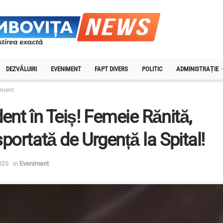
DEZVĂLUIRI
EVENIMENT
FAPT DIVERS
POLITIC
ADMINISTRAȚIE
iment
ent în Teiș! Femeie Rănită,
portată de Urgență la Spital!
2025
in
Eveniment