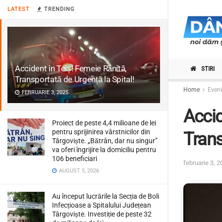
LATEST
TRENDING
Accident în Teiș! Femeie Rănită,
STIRI
Transportată de Urgență la Spital!
Home
Even
FEBRUARIE 3, 2025
Accid
Proiect de peste 4,4 milioane de lei
pentru sprijinirea vârstnicilor din
Trans
Târgoviște. „Bătrân, dar nu singur”
va oferi îngrijire la domiciliu pentru
106 beneficiari
februarie 3, 
AUGUST 5, 2026
Au început lucrările la Secția de Boli
Infecțioase a Spitalului Județean
Târgoviște. Investiție de peste 32