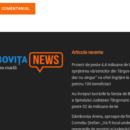
Articole recente
Proiect de peste 4,4 milioane de l
sprijinirea vârstnicilor din Târgov
dar nu singur” va oferi îngrijire la
pentru 106 beneficiari
Au început lucrările la Secția de B
a Spitalului Județean Târgoviște. 
peste 32 de milioane de lei
Dâmbovița Arena, aproape de fin
Corneliu Ștefan: „Va fi locul und
generațiile de sportivi ai județului