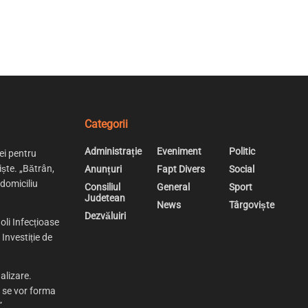
Categorii
Administrație
Eveniment
Politic
ei pentru
iște. „Bătrân,
Anunțuri
Fapt Divers
Social
 domiciliu
Consiliul
General
Sport
Judetean
News
Târgoviște
Dezvăluiri
oli Infecțioase
Investiție de
alizare.
e se vor forma
”