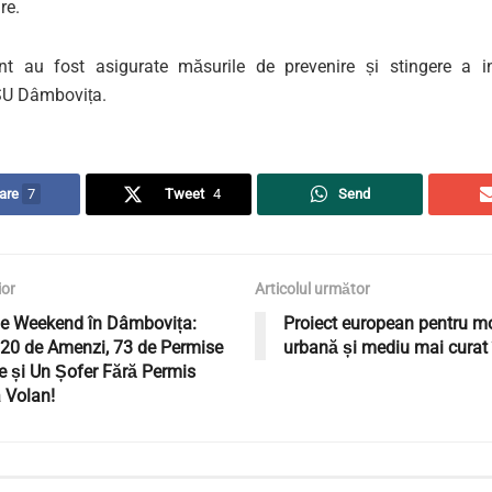
re.
t au fost asigurate măsurile de prevenire și stingere a inc
SU Dâmbovița.
are
7
Tweet
4
Send
ior
Articolul următor
de Weekend în Dâmbovița:
Proiect european pentru mo
520 de Amenzi, 73 de Permise
urbană și mediu mai curat 
e și Un Șofer Fără Permis
a Volan!