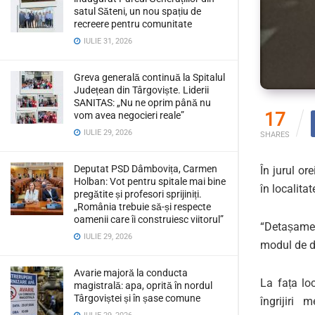
satul Săteni, un nou spațiu de
recreere pentru comunitate
IULIE 31, 2026
Greva generală continuă la Spitalul
Județean din Târgoviște. Liderii
SANITAS: „Nu ne oprim până nu
17
vom avea negocieri reale”
IULIE 29, 2026
SHARES
Deputat PSD Dâmbovița, Carmen
În jurul or
Holban: Vot pentru spitale mai bine
în localitat
pregătite și profesori sprijiniți.
„România trebuie să-și respecte
oamenii care îi construiesc viitorul”
“Detașamen
IULIE 29, 2026
modul de d
Avarie majoră la conducta
La fața lo
magistrală: apa, oprită în nordul
Târgoviștei și în șase comune
îngrijiri 