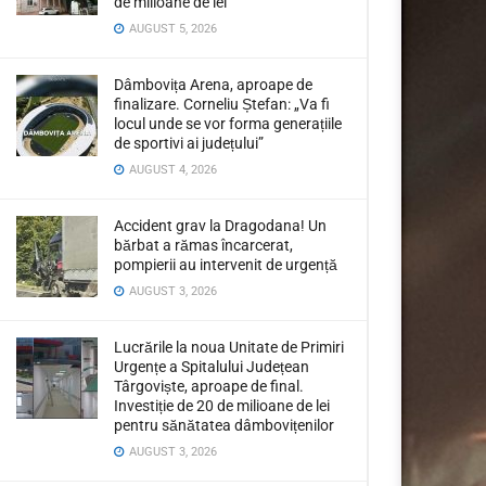
de milioane de lei
AUGUST 5, 2026
Dâmbovița Arena, aproape de
finalizare. Corneliu Ștefan: „Va fi
locul unde se vor forma generațiile
de sportivi ai județului”
AUGUST 4, 2026
Accident grav la Dragodana! Un
bărbat a rămas încarcerat,
pompierii au intervenit de urgență
AUGUST 3, 2026
Lucrările la noua Unitate de Primiri
Urgențe a Spitalului Județean
Târgoviște, aproape de final.
Investiție de 20 de milioane de lei
pentru sănătatea dâmbovițenilor
AUGUST 3, 2026