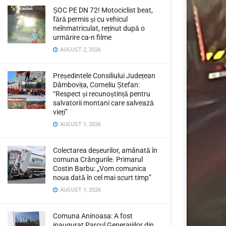
ȘOC PE DN 72! Motociclist beat,
fără permis și cu vehicul
neînmatriculat, reținut după o
urmărire ca-n filme
AUGUST 2, 2026
Președintele Consiliului Județean
Dâmbovița, Corneliu Ștefan:
“Respect și recunoștință pentru
salvatorii montani care salvează
vieți”
AUGUST 1, 2026
Colectarea deșeurilor, amânată în
comuna Crângurile. Primarul
Costin Barbu: „Vom comunica
noua dată în cel mai scurt timp”
AUGUST 1, 2026
Comuna Aninoasa: A fost
inaugurat Parcul Generațiilor din