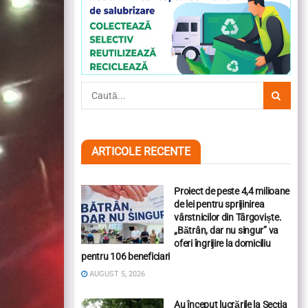
ARTICOLE RECENTE
Proiect de peste 4,4 milioane
de lei pentru sprijinirea
vârstnicilor din Târgoviște.
„Bătrân, dar nu singur” va
oferi îngrijire la domiciliu
pentru 106 beneficiari
AUGUST 5, 2026
Au început lucrările la Secția