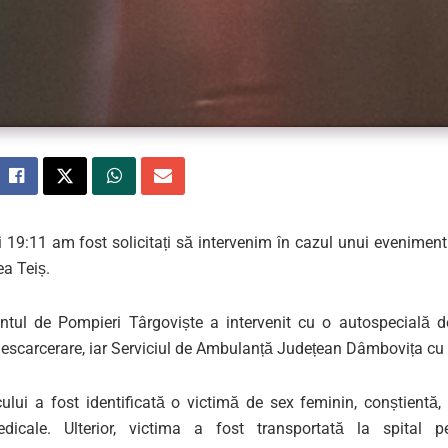
ei 19:11 am fost solicitați să intervenim în cazul unui eveniment
ea Teiș.
tul de Pompieri Târgoviște a intervenit cu o autospecială d
escarcerare, iar Serviciul de Ambulanță Județean Dâmbovița cu 
cului a fost identificată o victimă de sex feminin, conștientă,
medicale. Ulterior, victima a fost transportată la spital pen