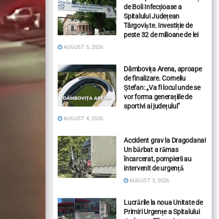
de Boli Infecțioase a
Spitalului Județean
Târgoviște. Investiție de
peste 32 de milioane de lei
AUGUST 5, 2026
Dâmbovița Arena, aproape
de finalizare. Corneliu
Ștefan: „Va fi locul unde se
vor forma generațiile de
sportivi ai județului”
AUGUST 4, 2026
Accident grav la Dragodana!
Un bărbat a rămas
încarcerat, pompierii au
intervenit de urgență
AUGUST 3, 2026
Lucrările la noua Unitate de
Primiri Urgențe a Spitalului