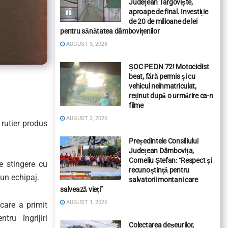
Județean Târgoviște,
aproape de final. Investiție
de 20 de milioane de lei
pentru sănătatea dâmbovițenilor
AUGUST 3, 2026
ȘOC PE DN 72! Motociclist
beat, fără permis și cu
vehicul neînmatriculat,
reținut după o urmărire ca-n
filme
AUGUST 2, 2026
 rutier produs
Președintele Consiliului
Județean Dâmbovița,
Corneliu Ștefan: “Respect și
e stingere cu
recunoștință pentru
un echipaj.
salvatorii montani care
salvează vieți”
AUGUST 1, 2026
 care a primit
tru îngrijiri
Colectarea deșeurilor,