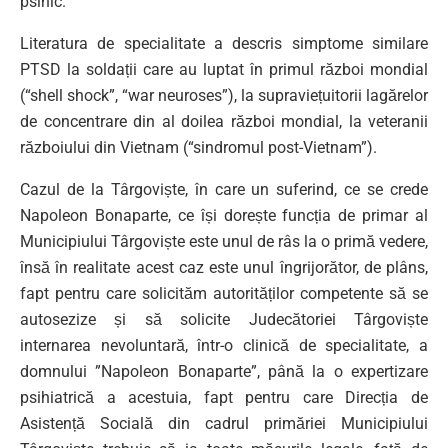
psihic.
Literatura de specialitate a descris simptome similare
PTSD la soldații care au luptat în primul război mondial
(“shell shock”, “war neuroses”), la supraviețuitorii lagărelor
de concentrare din al doilea război mondial, la veteranii
războiului din Vietnam (“sindromul post-Vietnam”).
Cazul de la Târgoviște, în care un suferind, ce se crede
Napoleon Bonaparte, ce își dorește funcția de primar al
Municipiului Târgoviște este unul de râs la o primă vedere,
însă în realitate acest caz este unul îngrijorător, de plâns,
fapt pentru care solicităm autorităților competente să se
autosezize și să solicite Judecătoriei Târgoviște
internarea nevoluntară, într-o clinică de specialitate, a
domnului ”Napoleon Bonaparte”, până la o expertizare
psihiatrică a acestuia, fapt pentru care Direcția de
Asistență Socială din cadrul primăriei Municipiului