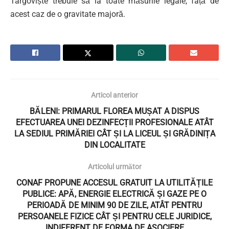
Târgoviște trebuie să ia toate măsurile legale, față de
acest caz de o gravitate majoră.
Articol anterior
BĂLENI: PRIMARUL FLOREA MUȘAT A DISPUS
EFECTUAREA UNEI DEZINFECȚII PROFESIONALE ATÂT
LA SEDIUL PRIMĂRIEI CÂT ȘI LA LICEUL ȘI GRĂDINIȚA
DIN LOCALITATE
Articolul următor
CONAF PROPUNE ACCESUL GRATUIT LA UTILITĂȚILE
PUBLICE: APĂ, ENERGIE ELECTRICĂ ȘI GAZE PE O
PERIOADĂ DE MINIM 90 DE ZILE, ATÂT PENTRU
PERSOANELE FIZICE CÂT ȘI PENTRU CELE JURIDICE,
INDIFERENT DE FORMA DE ASOCIERE