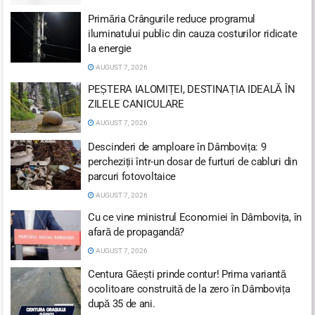
Primăria Crângurile reduce programul
iluminatului public din cauza costurilor ridicate
la energie
AUGUST 7, 2026
PEȘTERA IALOMIȚEI, DESTINAȚIA IDEALĂ ÎN
ZILELE CANICULARE
AUGUST 7, 2026
Descinderi de amploare în Dâmbovița: 9
percheziții într-un dosar de furturi de cabluri din
parcuri fotovoltaice
AUGUST 7, 2026
Cu ce vine ministrul Economiei în Dâmbovița, în
afară de propagandă?
AUGUST 7, 2026
Centura Găești prinde contur! Prima variantă
ocolitoare construită de la zero în Dâmbovița
după 35 de ani.