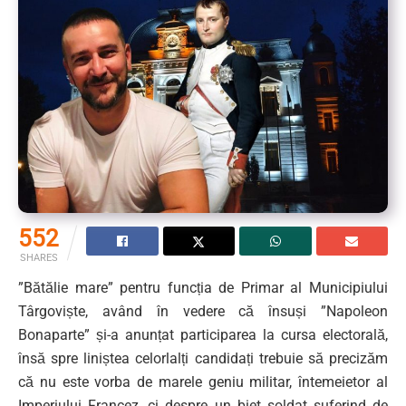
552
SHARES
”Bătălie mare” pentru funcția de Primar al Municipiului
Târgoviște, având în vedere că însuși ”Napoleon
Bonaparte” și-a anunțat participarea la cursa electorală,
însă spre liniștea celorlalți candidați trebuie să precizăm
că nu este vorba de marele geniu militar, întemeietor al
Imperiului Francez, ci despre un biet soldat suferind de