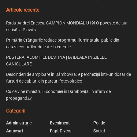
Articole recente
Radu-Andrei Enescu, CAMPION MONDIAL U19! O poveste de aur
scrisă la Plovdiv
Primăria Crângurile reduce programul iluminatului public din
cauza costurilor ridicate la energie
PEȘTERA IALOMIȚEI, DESTINAȚIA IDEALĂ ÎN ZILELE
CANICULARE
Descinderi de amploare în Dâmbovița: 9 percheziții într-un dosar de
furturi de cabluri din parcuri fotovoltaice
Cu ce vine ministrul Economiei în Dâmbovița, în afară de
propagandă?
Categorii
Administrație
Eveniment
Politic
Anunțuri
Fapt Divers
Social