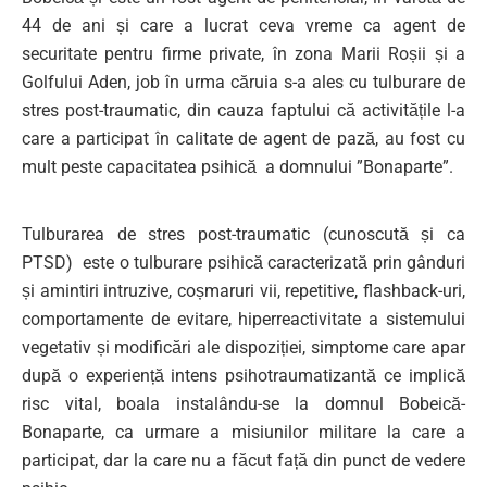
44 de ani și care a lucrat ceva vreme ca agent de
securitate pentru firme private, în zona Marii Roșii și a
Golfului Aden, job în urma căruia s-a ales cu tulburare de
stres post-traumatic, din cauza faptului că activitățile l-a
care a participat în calitate de agent de pază, au fost cu
mult peste capacitatea psihică a domnului ”Bonaparte”.
Tulburarea de stres post-traumatic (cunoscută și ca
PTSD) este o tulburare psihică caracterizată prin gânduri
și amintiri intruzive, coșmaruri vii, repetitive, flashback-uri,
comportamente de evitare, hiperreactivitate a sistemului
vegetativ și modificări ale dispoziției, simptome care apar
după o experiență intens psihotraumatizantă ce implică
risc vital, boala instalându-se la domnul Bobeică-
Bonaparte, ca urmare a misiunilor militare la care a
participat, dar la care nu a făcut față din punct de vedere