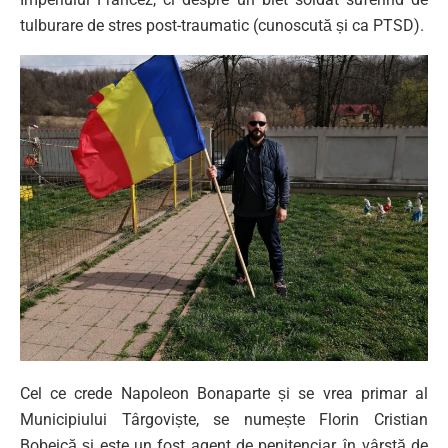
tulburare de stres post-traumatic (cunoscută și ca PTSD).
Cel ce crede Napoleon Bonaparte și se vrea primar al
Municipiului Târgoviște, se numește Florin Cristian
Bobeică și este un fost agent de penitenciar, în vârstă de