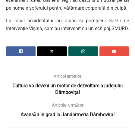
eveniment rutier. Oamenii legii au deschis un dosar penal
pe numele șoferului pentru vătămare corporală din culpă.
La locul accidentului au ajuns și pompierii Gărzii de
Intervenție Vișina, care au intervenit cu un echipaj SMURD.
Articol anterior
Cultura va deveni un motor de dezvoltare a județului
Dâmbovița!
Articolul următor
Avansări în grad la Jandarmeria Dâmbovița!