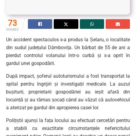
73
SHARES
Un accident spectaculos s-a produs la Șelaru, o localitate
din sudul județului Dâmbovița. Un bărbat de 55 de ani a
pierdut controlul volanului într-o curbă și s-a oprit în
gardul unei gospodării.
După impact, șoferul autoturismului a fost transportat la
spital pentru îngrijiri și investigații medicale. La auzul
bușiturii, proprietarii gospodăriei au ieșit afară din
locuință și au rămas șocați când au văzut că autovehicul
a aterizat pe gardul din apropierea casei lor.
Polițiștii ajunși la fața locului au efectuat cercetări pentru
a stabili cu exactitate circumstanțele nefericitului