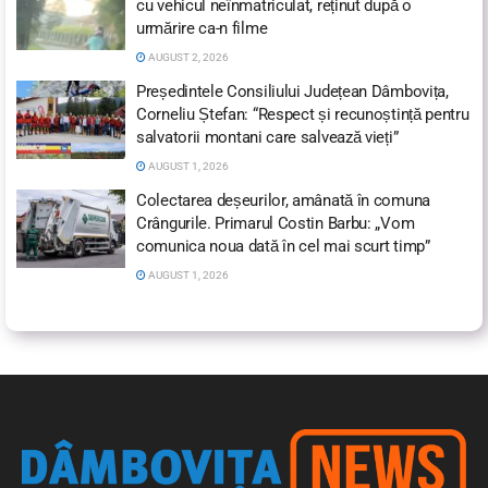
cu vehicul neînmatriculat, reținut după o
urmărire ca-n filme
AUGUST 2, 2026
Președintele Consiliului Județean Dâmbovița,
Corneliu Ștefan: “Respect și recunoștință pentru
salvatorii montani care salvează vieți”
AUGUST 1, 2026
Colectarea deșeurilor, amânată în comuna
Crângurile. Primarul Costin Barbu: „Vom
comunica noua dată în cel mai scurt timp”
AUGUST 1, 2026