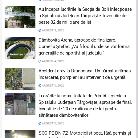
Au început lucrările la Secția de Boli Infecțioase
a Spitalului Județean Târgoviște. Investiție de
peste 32 de milioane de lei
AUGUST 5, 2026
Dâmbovița Arena, aproape de finalizare.
Corneliu Ștefan: „Va fi locul unde se vor forma
generațiile de sportivi ai județului”
AUGUST 4, 2026
Accident grav la Dragodana! Un bărbat a rămas
încarcerat, pompierii au intervenit de urgență
AUGUST 3, 2026
Lucrările la noua Unitate de Primiri Urgențe a
Spitalului Județean Târgoviște, aproape de final.
Investiție de 20 de milioane de lei pentru
sănătatea dâmbovițenilor
AUGUST 3, 2026
ȘOC PE DN 72! Motociclist beat, fără permis și