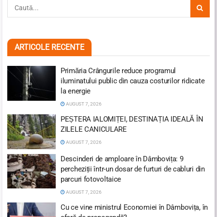
ARTICOLE RECENTE
Primăria Crângurile reduce programul
iluminatului public din cauza costurilor ridicate
la energie
AUGUST 7, 2026
PEȘTERA IALOMIȚEI, DESTINAȚIA IDEALĂ ÎN
ZILELE CANICULARE
AUGUST 7, 2026
Descinderi de amploare în Dâmbovița: 9
percheziții într-un dosar de furturi de cabluri din
parcuri fotovoltaice
AUGUST 7, 2026
Cu ce vine ministrul Economiei în Dâmbovița, în