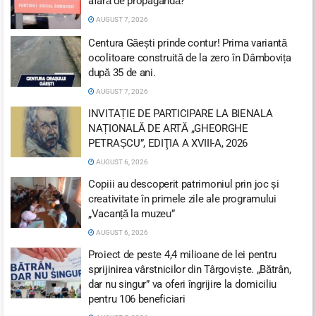
afară de propagandă?
AUGUST 7, 2026
Centura Găești prinde contur! Prima variantă
ocolitoare construită de la zero în Dâmbovița
după 35 de ani.
AUGUST 7, 2026
INVITAȚIE DE PARTICIPARE LA BIENALA
NAȚIONALĂ DE ARTĂ „GHEORGHE
PETRAȘCU”, EDIŢIA A XVIII-A, 2026
AUGUST 6, 2026
Copiii au descoperit patrimoniul prin joc și
creativitate în primele zile ale programului
„Vacanță la muzeu”
AUGUST 6, 2026
Proiect de peste 4,4 milioane de lei pentru
sprijinirea vârstnicilor din Târgoviște. „Bătrân,
dar nu singur” va oferi îngrijire la domiciliu
pentru 106 beneficiari