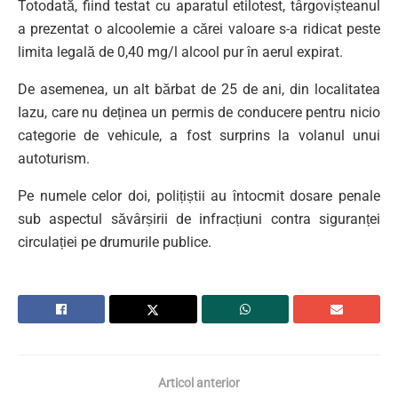
Totodată, fiind testat cu aparatul etilotest, târgovișteanul
a prezentat o alcoolemie a cărei valoare s-a ridicat peste
limita legală de 0,40 mg/l alcool pur în aerul expirat.
De asemenea, un alt bărbat de 25 de ani, din localitatea
Iazu, care nu deținea un permis de conducere pentru nicio
categorie de vehicule, a fost surprins la volanul unui
autoturism.
Pe numele celor doi, polițiștii au întocmit dosare penale
sub aspectul săvârșirii de infracțiuni contra siguranței
circulației pe drumurile publice.
Articol anterior