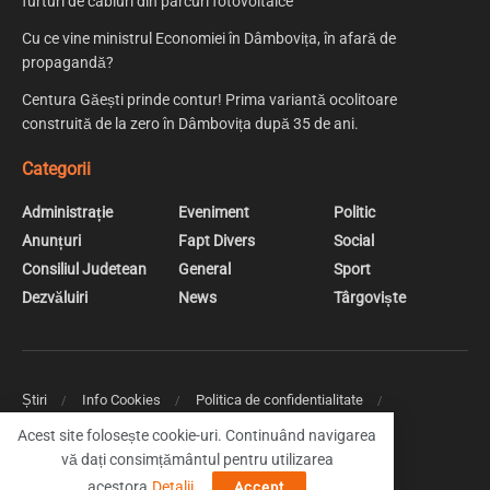
furturi de cabluri din parcuri fotovoltaice
Cu ce vine ministrul Economiei în Dâmbovița, în afară de
propagandă?
Centura Găești prinde contur! Prima variantă ocolitoare
construită de la zero în Dâmbovița după 35 de ani.
Categorii
Administrație
Eveniment
Politic
Anunțuri
Fapt Divers
Social
Consiliul Judetean
General
Sport
Dezvăluiri
News
Târgoviște
Știri
Info Cookies
Politica de confidentialitate
Web Design | Creare Site Web Targoviste
Acest site folosește cookie-uri. Continuând navigarea
vă dați consimțământul pentru utilizarea
© 2019 DambovitaNews - Cele mai noi stiri din Dambovita
acestora.
Detalii
.
Accept