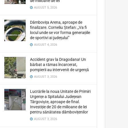
de milioane de lei
AUGUST 5, 2026
Dâmbovița Arena, aproape de
finalizare. Corneliu Ștefan: „Va fi
locul unde se vor forma generațiile
de sportivi ai județului”
AUGUST 4, 2026
Accident grav la Dragodana! Un
bărbat a rămas încarcerat,
pompierii au intervenit de urgență
AUGUST 3, 2026
Lucrările la noua Unitate de Primiri
Urgențe a Spitalului Județean
Târgoviște, aproape de final.
Investiție de 20 de milioane de lei
pentru sănătatea dâmbovițenilor
AUGUST 3, 2026