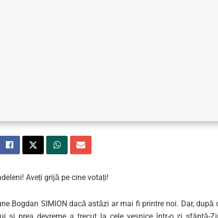
deleni! Aveți grijă pe cine votați!
ne Bogdan SIMION dacă astăzi ar mai fi printre noi. Dar, după cu
 lui și prea devreme a trecut la cele veșnice într-o zi sfântă-