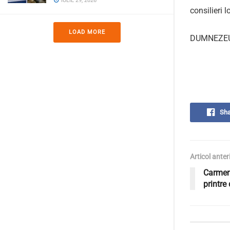
IULIE 29, 2026
consilieri l
LOAD MORE
DUMNEZEU
Sha
Articol anter
Carmen
printre