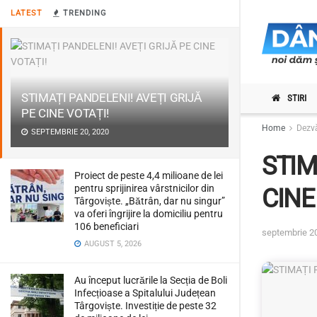
LATEST
TRENDING
STIMAȚI PANDELENI! AVEȚI GRIJĂ
STIRI
PE CINE VOTAȚI!
Home
Dezvă
SEPTEMBRIE 20, 2020
STIM
Proiect de peste 4,4 milioane de lei
pentru sprijinirea vârstnicilor din
CINE
Târgoviște. „Bătrân, dar nu singur”
va oferi îngrijire la domiciliu pentru
106 beneficiari
septembrie 2
AUGUST 5, 2026
Au început lucrările la Secția de Boli
Infecțioase a Spitalului Județean
Târgoviște. Investiție de peste 32