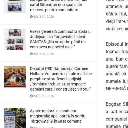
satul Săteni, un nou spațiu de
ultimele lu
recreere pentru comunitate
băiatul lui,
IULIE 31, 2026
vieții în
viață veș
Greva generală continuă la Spitalul
Județean din Târgoviște. Liderii
SANITAS: „Nu ne oprim până nu
Episodul î
vom avea negocieri reale”
tocmai fuse
IULIE 29, 2026
unui bun cr
durerii fami
Deputat PSD Dâmbovița, Carmen
anunță că
Holban: Vot pentru spitale mai bine
pregătite și profesori sprijiniți.
numele lu
„România trebuie să-și respecte
NEPREGĂT
oamenii care îi construiesc viitorul”
IULIE 29, 2026
Bogdan SIM
Avarie majoră la conducta
a luat în 
magistrală: apa, oprită în nordul
campaniei e
Târgoviștei și în șase comune
numele răm