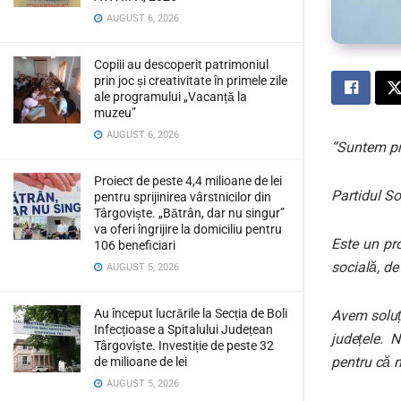
AUGUST 6, 2026
Copiii au descoperit patrimoniul
prin joc și creativitate în primele zile
ale programului „Vacanță la
muzeu”
AUGUST 6, 2026
“Suntem pr
Proiect de peste 4,4 milioane de lei
Partidul S
pentru sprijinirea vârstnicilor din
Târgoviște. „Bătrân, dar nu singur”
va oferi îngrijire la domiciliu pentru
Este un pro
106 beneficiari
socială, de
AUGUST 5, 2026
Au început lucrările la Secția de Boli
Avem soluți
Infecțioase a Spitalului Județean
județele. 
Târgoviște. Investiție de peste 32
pentru că n
de milioane de lei
AUGUST 5, 2026