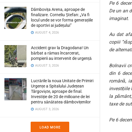
Pe 6 decem
Dâmbovița Arena, aproape de
De un an de
finalizare. Corneliu Ștefan: „Va fi
imaginat.
locul unde se vor forma generațiile
de sportivi ai județului”
AUGUST 4, 2026
Au dat afa
copiii “răs
Accident grav la Dragodana! Un
de alternat
bărbat a rămas încarcerat,
pompierii au intervenit de urgență
Bolnavii cr
AUGUST 3, 2026
din 6 dece
română, ia
Lucrările la noua Unitate de Primiri
Urgențe a Spitalului Județean
investițiil
Târgoviște, aproape de final.
la pământ, 
Investiție de 20 de milioane de lei
pentru sănătatea dâmbovițenilor
taxe de sut
AUGUST 3, 2026
Pe 6 decemb
LOAD MORE