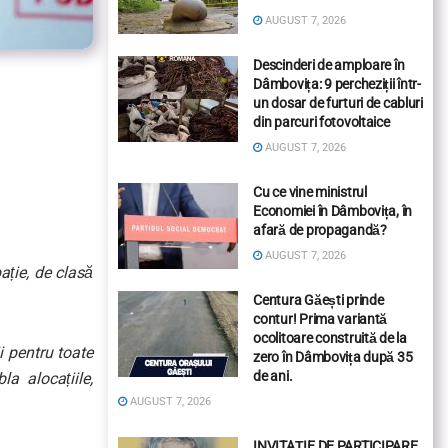
AUGUST 7, 2026
Descinderi de amploare în
Dâmbovița: 9 percheziții într-
un dosar de furturi de cabluri
din parcuri fotovoltaice
AUGUST 7, 2026
Cu ce vine ministrul
Economiei în Dâmbovița, în
afară de propagandă?
AUGUST 7, 2026
ație, de clasă
Centura Găești prinde
contur! Prima variantă
ocolitoare construită de la
i pentru toate
zero în Dâmbovița după 35
de ani.
a alocațiile,
AUGUST 7, 2026
INVITAȚIE DE PARTICIPARE