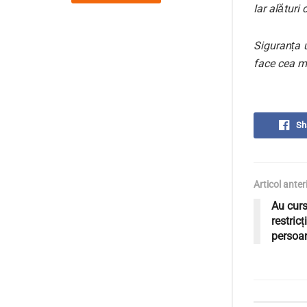
Iar alături
Siguranța 
face cea ma
Sh
Articol anter
Au curs
restricț
persoan