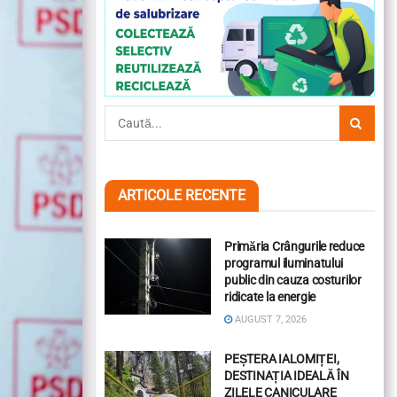
ARTICOLE RECENTE
Primăria Crângurile reduce
programul iluminatului
public din cauza costurilor
ridicate la energie
AUGUST 7, 2026
PEȘTERA IALOMIȚEI,
DESTINAȚIA IDEALĂ ÎN
ZILELE CANICULARE