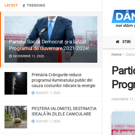
LATEST
TRENDING
Partidul Social Democrat și-a lansat
STIRI
Programul de Guvernare 2021-2024!
Home
Dezvă
NOIEMBRIE 11, 2020
Parti
Primăria Crângurile reduce
programul iluminatului public din
Prog
cauza costurilor ridicate la energie
AUGUST 7, 2026
noiembrie 11,
PEȘTERA IALOMIȚEI, DESTINAȚIA
IDEALĂ ÎN ZILELE CANICULARE
AUGUST 7, 2026