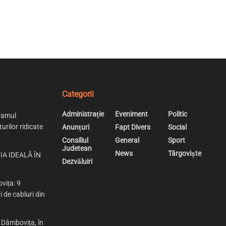
Categorii
Administrație
Eveniment
Politic
ramul
urilor ridicate
Anunțuri
Fapt Divers
Social
Consiliul
General
Sport
Judetean
News
Târgoviște
IA IDEALĂ ÎN
Dezvăluiri
vița: 9
i de cabluri din
n Dâmbovița, în