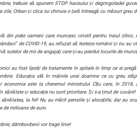
brie, trebuie să spunem STOP haosului și degringoladei guvernă
 zile, Orban și clica lui chinuie o țară întreagă cu măsuri greu de
ră din piețe oameni care muncesc cinstit pentru traiul zilnic, 
pândaci” de COVID-19, au refuzat să testeze românii și nu au ofe
ivă sutelor de mii de angajați care și-au pierdut locurile de munc
onici au fost lipsiți de tratamente în spitale în timp ce ei pregă
mbrie. Educația stă în mâinile unei doamne ce cu greu stă
r economia este la cheremul ministrului Cîțu care, în 2018, 
e în sănătate și educație nu sunt prioritare. Și s-a ținut de cuvânt
sănătatea, la fel! Nu au mărit pensiile și alocațiile, dar au scu
e de milioane de euro.
rie, dâmbovițenii vor trage linie!