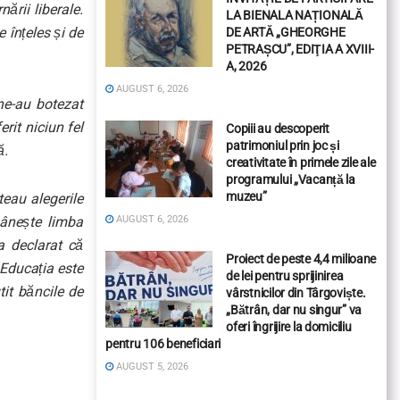
rii liberale.
LA BIENALA NAȚIONALĂ
 înțeles și de
DE ARTĂ „GHEORGHE
PETRAȘCU”, EDIŢIA A XVIII-
A, 2026
AUGUST 6, 2026
ne-au botezat
rit niciun fel
Copiii au descoperit
patrimoniul prin joc și
ă.
creativitate în primele zile ale
programului „Vacanță la
muzeu”
teau alegerile
pânește limba
AUGUST 6, 2026
a declarat că
Proiect de peste 4,4 milioane
! Educația este
de lei pentru sprijinirea
tit băncile de
vârstnicilor din Târgoviște.
„Bătrân, dar nu singur” va
oferi îngrijire la domiciliu
pentru 106 beneficiari
AUGUST 5, 2026