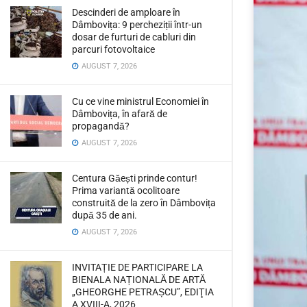
Descinderi de amploare în
Dâmbovița: 9 percheziții într-un
dosar de furturi de cabluri din
parcuri fotovoltaice
AUGUST 7, 2026
Cu ce vine ministrul Economiei în
Dâmbovița, în afară de
propagandă?
AUGUST 7, 2026
Centura Găești prinde contur!
Prima variantă ocolitoare
construită de la zero în Dâmbovița
după 35 de ani.
AUGUST 7, 2026
INVITAȚIE DE PARTICIPARE LA
BIENALA NAȚIONALĂ DE ARTĂ
„GHEORGHE PETRAȘCU”, EDIŢIA
A XVIII-A, 2026