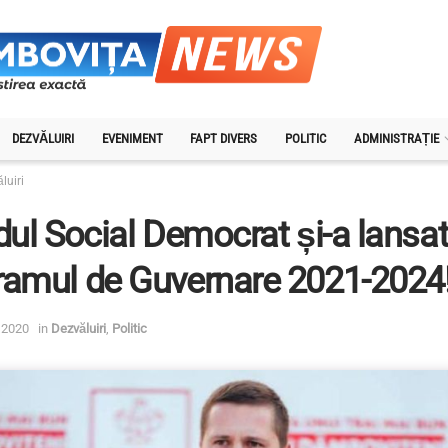
DEZVĂLUIRI
EVENIMENT
FAPT DIVERS
POLITIC
ADMINISTRAȚIE
luiri
dul Social Democrat și-a lansa
ramul de Guvernare 2021-2024
 2020
in
Dezvăluiri
,
Politic