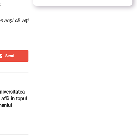
.
vinși că veți
Send
niversitatea
află în topul
meniul