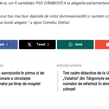
 de ei, vor fi candidații PSD DÂMBOVIŢA la alegerile parlamentare
unui trai mai bun depinde de votul dumneavoastră și suntem con
i bună alegere.”,
a spus Corneliu Ștefan.
are
3
Tweet
2
Send
ior
Articolul următor
 sancțiunile în prima zi de
Trei cadre didactice de la U
ionare a circulației
„Valahia” din Târgoviște se 
elor pe timp de noapte!
numelor de referință în do
științei!