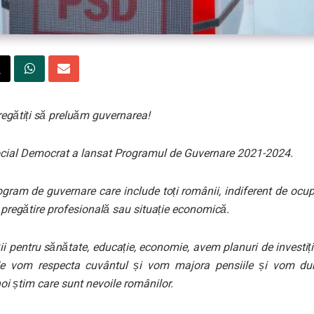
egătiți să preluăm guvernarea!
ocial Democrat a lansat Programul de Guvernare 2021-2024.
gram de guvernare care include toți românii, indiferent de ocup
 pregătire profesională sau situație economică.
i pentru sănătate, educație, economie, avem planuri de investiți
Ne vom respecta cuvântul și vom majora pensiile și vom dubl
oi știm care sunt nevoile românilor.