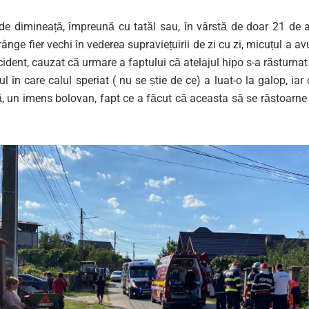
 de dimineață, împreună cu tatăl sau, în vârstă de doar 21 de a
rânge fier vechi în vederea supraviețuirii de zi cu zi, micuțul a a
ident, cauzat că urmare a faptului că atelajul hipo s-a răsturnat 
 în care calul speriat ( nu se știe de ce) a luat-o la galop, iar c
ă, un imens bolovan, fapt ce a făcut că aceasta să se răstoarne 