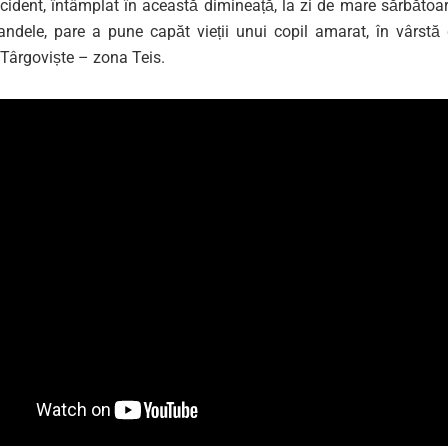
cident, întâmplat în această dimineață, la zi de mare sărbătoa
ndele, pare a pune capăt vieții unui copil amarat, în vârstă 
 Târgoviște – zona Teis.