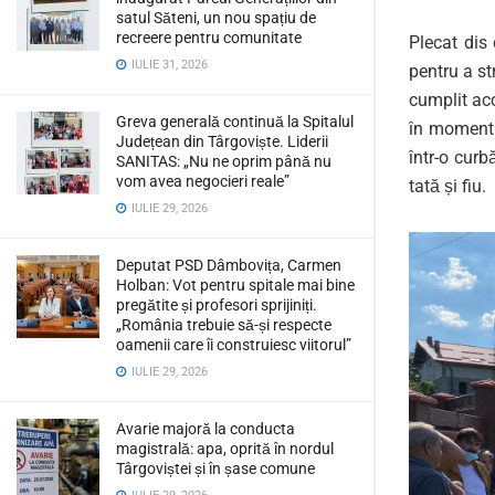
satul Săteni, un nou spațiu de
recreere pentru comunitate
Plecat dis
IULIE 31, 2026
pentru a st
cumplit acc
Greva generală continuă la Spitalul
în momentul
Județean din Târgoviște. Liderii
într-o curb
SANITAS: „Nu ne oprim până nu
vom avea negocieri reale”
tată și fiu.
IULIE 29, 2026
Deputat PSD Dâmbovița, Carmen
Holban: Vot pentru spitale mai bine
pregătite și profesori sprijiniți.
„România trebuie să-și respecte
oamenii care îi construiesc viitorul”
IULIE 29, 2026
Avarie majoră la conducta
magistrală: apa, oprită în nordul
Târgoviștei și în șase comune