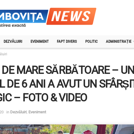
DEZVĂLUIRI
EVENIMENT
FAPT DIVERS
POLITIC
ADMINISTRAȚIE
luiri
I DE MARE SĂRBĂTOARE – U
L DE 6 ANI A AVUT UN SFÂRȘI
IC – FOTO & VIDEO
20
in
Dezvăluiri
,
Eveniment