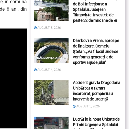
re, în comuna
de Boli Infecțioase a
de 6 ani, din
Spitalului Județean
Târgoviște. Investiție de
peste 32 de milioane de lei
AUGUST 5, 2026
Dâmbovița Arena, aproape
de finalizare. Corneliu
Ștefan: „Va fi locul unde se
vor forma generațiile de
sportivi ai județului”
AUGUST 4, 2026
Accident grav la Dragodana!
Un bărbat a rămas
încarcerat, pompierii au
intervenit de urgență
AUGUST 3, 2026
Lucrările la noua Unitate de
Primiri Urgențe a Spitalului