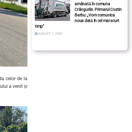
amânată în comuna
Crângurile. Primarul Costin
Barbu: „Vom comunica
noua dată în cel mai scurt
timp”
AUGUST 1, 2026
da celor de la
lui a venit și