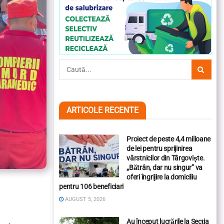
ARTICOLE RECENTE
Proiect de peste 4,4 milioane
de lei pentru sprijinirea
vârstnicilor din Târgoviște.
„Bătrân, dar nu singur” va
oferi îngrijire la domiciliu
pentru 106 beneficiari
AUGUST 5, 2026
Au început lucrările la Secția