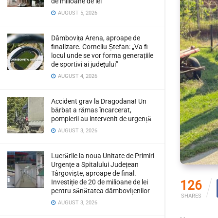
de milioane de lei
AUGUST 5, 2026
Dâmbovița Arena, aproape de
finalizare. Corneliu Ștefan: „Va fi
locul unde se vor forma generațiile
de sportivi ai județului”
AUGUST 4, 2026
Accident grav la Dragodana! Un
bărbat a rămas încarcerat,
pompierii au intervenit de urgență
AUGUST 3, 2026
Lucrările la noua Unitate de Primiri
Urgențe a Spitalului Județean
Târgoviște, aproape de final.
126
Investiție de 20 de milioane de lei
pentru sănătatea dâmbovițenilor
SHARES
AUGUST 3, 2026