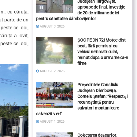
Județean Târgoviște,
aproape de final. Investiție
ni, cu căruța,
de 20 de milioane de lei
pentru sănătatea dâmbovițenilor
vut parte de un
AUGUST 3, 2026
peste cei doi,
ăruța a lovit,
ȘOC PE DN 72! Motociclist
peste cei doi,
beat, fără permis și cu
vehicul neînmatriculat,
reținut după o urmărire ca-n
filme
AUGUST 2, 2026
Președintele Consiliului
Județean Dâmbovița,
Corneliu Ștefan: “Respect și
recunoștință pentru
salvatorii montani care
salvează vieți”
AUGUST 1, 2026
Colectarea deșeurilor,