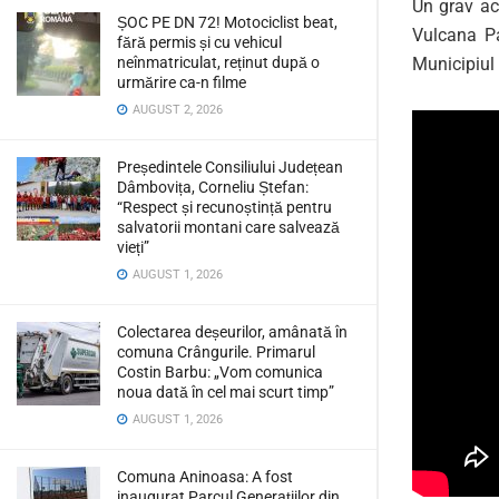
Un grav ac
ȘOC PE DN 72! Motociclist beat,
Vulcana Pa
fără permis și cu vehicul
Municipiul
neînmatriculat, reținut după o
urmărire ca-n filme
AUGUST 2, 2026
Președintele Consiliului Județean
Dâmbovița, Corneliu Ștefan:
“Respect și recunoștință pentru
salvatorii montani care salvează
vieți”
AUGUST 1, 2026
Colectarea deșeurilor, amânată în
comuna Crângurile. Primarul
Costin Barbu: „Vom comunica
noua dată în cel mai scurt timp”
AUGUST 1, 2026
Comuna Aninoasa: A fost
inaugurat Parcul Generațiilor din