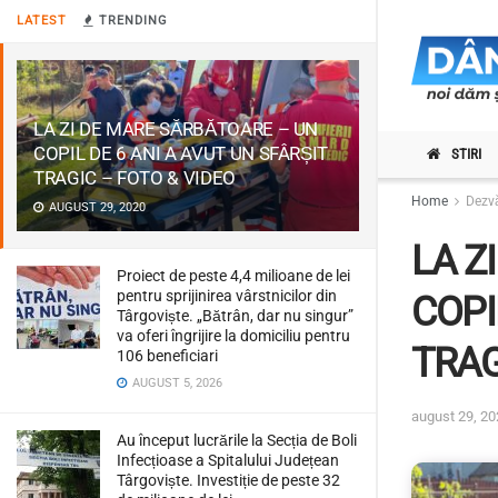
LATEST
TRENDING
LA ZI DE MARE SĂRBĂTOARE – UN
COPIL DE 6 ANI A AVUT UN SFÂRȘIT
STIRI
TRAGIC – FOTO & VIDEO
Home
Dezvă
AUGUST 29, 2020
LA Z
Proiect de peste 4,4 milioane de lei
pentru sprijinirea vârstnicilor din
COPI
Târgoviște. „Bătrân, dar nu singur”
va oferi îngrijire la domiciliu pentru
TRAG
106 beneficiari
AUGUST 5, 2026
august 29, 20
Au început lucrările la Secția de Boli
Infecțioase a Spitalului Județean
Târgoviște. Investiție de peste 32