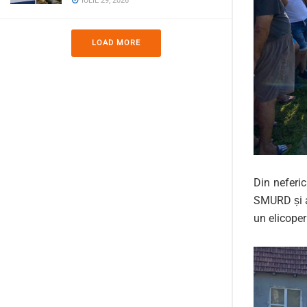
IULIE 29, 2026
LOAD MORE
Din neferic
SMURD și a 
un elicoper