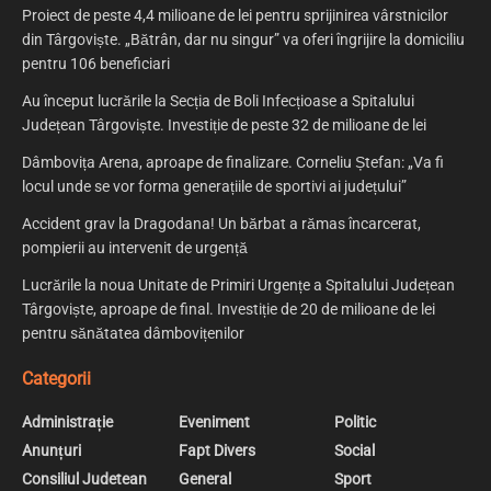
Proiect de peste 4,4 milioane de lei pentru sprijinirea vârstnicilor
din Târgoviște. „Bătrân, dar nu singur” va oferi îngrijire la domiciliu
pentru 106 beneficiari
Au început lucrările la Secția de Boli Infecțioase a Spitalului
Județean Târgoviște. Investiție de peste 32 de milioane de lei
Dâmbovița Arena, aproape de finalizare. Corneliu Ștefan: „Va fi
locul unde se vor forma generațiile de sportivi ai județului”
Accident grav la Dragodana! Un bărbat a rămas încarcerat,
pompierii au intervenit de urgență
Lucrările la noua Unitate de Primiri Urgențe a Spitalului Județean
Târgoviște, aproape de final. Investiție de 20 de milioane de lei
pentru sănătatea dâmbovițenilor
Categorii
Administrație
Eveniment
Politic
Anunțuri
Fapt Divers
Social
Consiliul Judetean
General
Sport