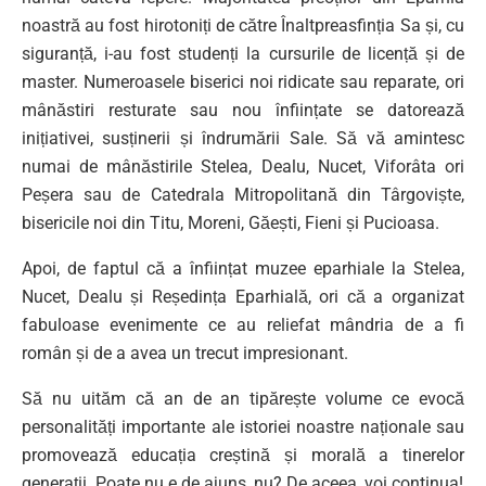
noastră au fost hirotoniți de către Înaltpreasfinția Sa și, cu
siguranță, i-au fost studenți la cursurile de licență și de
master. Numeroasele biserici noi ridicate sau reparate, ori
mânăstiri resturate sau nou înființate se datorează
inițiativei, susținerii și îndrumării Sale. Să vă amintesc
numai de mânăstirile Stelea, Dealu, Nucet, Viforâta ori
Peșera sau de Catedrala Mitropolitană din Târgoviște,
bisericile noi din Titu, Moreni, Găești, Fieni și Pucioasa.
Apoi, de faptul că a înființat muzee eparhiale la Stelea,
Nucet, Dealu și Reședința Eparhială, ori că a organizat
fabuloase evenimente ce au reliefat mândria de a fi
român și de a avea un trecut impresionant.
Să nu uităm că an de an tipărește volume ce evocă
personalități importante ale istoriei noastre naționale sau
promovează educația creștină și morală a tinerelor
generații. Poate nu e de ajuns, nu? De aceea, voi continua!