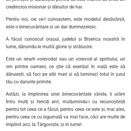
credincios misionar și dăruitor de har.
Pentru noi, cei ce-l cunoaștem, este modelul desăvărșit,
este o binecuvântare și un dar dumnezeiesc.
A făcut cunoscut orașul, județul și Biserica noastră în
lume, dăruindu-le multă glorie și strălucire.
Este un ierarh voievodal sau un voievod al spiritului, un
om printre oameni, ce știe că esențial în viață este să
dăruiești, să faci pe alții mari și să luminezi totul în jurul
tău cu darurile primite.
Astăzi, la împlinirea unei binecuvântate vârste, îi urăm
Întru mulți și fericiți ani!, mulțumindu-i cu recunoștință
pentru tot ceea ce a făcut, pentru ceea ce este și, mai ales,
pentru ceea ce cu sigurnață va mai face, căci are multe de
împlinit aici, la Târgoviște, și în lume!