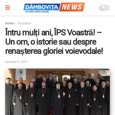
Home
Dezvăluiri
Întru mulți ani, ÎPS Voastră! –
Un om, o istorie sau despre
renașterea gloriei voievodale!
ianuarie 5, 2021