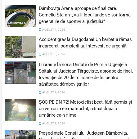
Dâmbovița Arena, aproape de finalizare.
Corneliu Ștefan: „Va fi locul unde se vor forma
generațiile de sportivi ai județului”
AUGUST 4, 2026
Accident grav la Dragodana! Un bărbat a rămas
încarcerat, pompierii au intervenit de urgență
AUGUST 3, 2026
Lucrările la noua Unitate de Primiri Urgențe a
Spitalului Județean Târgoviște, aproape de final.
Investiție de 20 de milioane de lei pentru
sănătatea dâmbovițenilor
AUGUST 3, 2026
ȘOC PE DN 72! Motociclist beat, fără permis și
cu vehicul neînmatriculat, reținut după o
urmărire ca-n filme
AUGUST 2, 2026
Președintele Consiliului Județean Dâmbovița,