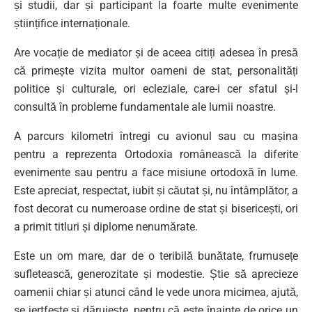
și studii, dar și participant la foarte multe evenimente
științifice internaționale.
Are vocație de mediator și de aceea citiți adesea în presă
că primește vizita multor oameni de stat, personalități
politice și culturale, ori ecleziale, care-i cer sfatul și-l
consultă în probleme fundamentale ale lumii noastre.
A parcurs kilometri întregi cu avionul sau cu mașina
pentru a reprezenta Ortodoxia românească la diferite
evenimente sau pentru a face misiune ortodoxă în lume.
Este apreciat, respectat, iubit și căutat și, nu întâmplător, a
fost decorat cu numeroase ordine de stat și bisericești, ori
a primit titluri și diplome nenumărate.
Este un om mare, dar de o teribilă bunătate, frumusețe
sufletească, generozitate și modestie. Știe să aprecieze
oamenii chiar și atunci când le vede unora micimea, ajută,
se jertfește și dăruiește, pentru că este înainte de orice un