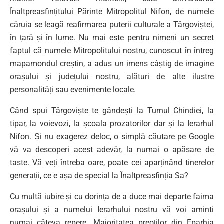
Înaltpreasfințitului Părinte Mitropolitul Nifon, de numele
căruia se leagă reafirmarea puterii culturale a Târgoviștei,
în țară și în lume. Nu mai este pentru nimeni un secret
faptul că numele Mitropolitului nostru, cunoscut în întreg
mapamondul creștin, a adus un imens câștig de imagine
orașului și județului nostru, alături de alte ilustre
personalități sau evenimente locale.
Când spui Târgoviște te gândești la Turnul Chindiei, la
tipar, la voievozi, la școala prozatorilor dar și la Ierarhul
Nifon. Și nu exagerez deloc, o simplă căutare pe Google
vă va descoperi acest adevăr, la numai o apăsare de
taste. Vă veți întreba oare, poate cei aparținând tinerelor
generații, ce e așa de special la Înaltpreasfinția Sa?
Cu multă iubire și cu dorința de a duce mai departe faima
orașului și a numelui Ierarhului nostru vă voi aminti
numai câteva repere. Majoritatea preoților din Eparhia