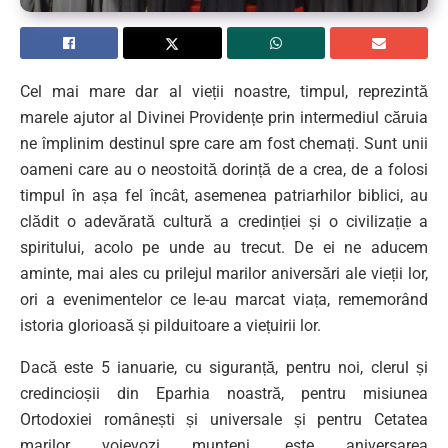
Cel mai mare dar al vieții noastre, timpul, reprezintă
marele ajutor al Divinei Providențe prin intermediul căruia
ne împlinim destinul spre care am fost chemați. Sunt unii
oameni care au o neostoită dorință de a crea, de a folosi
timpul în așa fel încât, asemenea patriarhilor biblici, au
clădit o adevărată cultură a credinției și o civilizație a
spiritului, acolo pe unde au trecut. De ei ne aducem
aminte, mai ales cu prilejul marilor aniversări ale vieții lor,
ori a evenimentelor ce le-au marcat viața, rememorând
istoria glorioasă și pilduitoare a viețuirii lor.
Dacă este 5 ianuarie, cu siguranță, pentru noi, clerul și
credincioșii din Eparhia noastră, pentru misiunea
Ortodoxiei românești și universale și pentru Cetatea
marilor voievozi munteni, este aniversarea