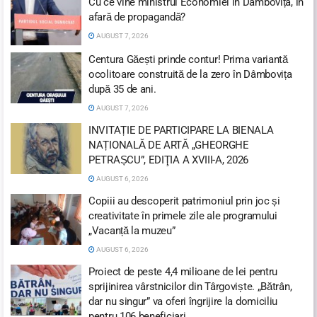
Cu ce vine ministrul Economiei în Dâmbovița, în
afară de propagandă?
AUGUST 7, 2026
Centura Găești prinde contur! Prima variantă
ocolitoare construită de la zero în Dâmbovița
după 35 de ani.
AUGUST 7, 2026
INVITAȚIE DE PARTICIPARE LA BIENALA
NAȚIONALĂ DE ARTĂ „GHEORGHE
PETRAȘCU”, EDIŢIA A XVIII-A, 2026
AUGUST 6, 2026
Copiii au descoperit patrimoniul prin joc și
creativitate în primele zile ale programului
„Vacanță la muzeu”
AUGUST 6, 2026
Proiect de peste 4,4 milioane de lei pentru
sprijinirea vârstnicilor din Târgoviște. „Bătrân,
dar nu singur” va oferi îngrijire la domiciliu
pentru 106 beneficiari