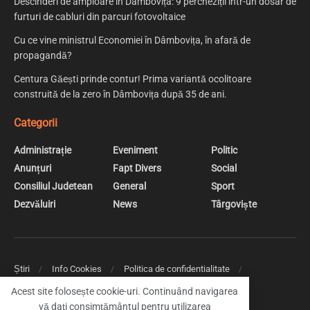
Descinderi de amploare în Dâmbovița: 9 percheziții într-un dosar de
furturi de cabluri din parcuri fotovoltaice
Cu ce vine ministrul Economiei în Dâmbovița, în afară de
propagandă?
Centura Găești prinde contur! Prima variantă ocolitoare
construită de la zero în Dâmbovița după 35 de ani.
Categorii
Administrație
Eveniment
Politic
Anunțuri
Fapt Divers
Social
Consiliul Judetean
General
Sport
Dezvăluiri
News
Târgoviște
Știri
Info Cookies
Politica de confidentialitate
Web Design | Creare Site Web Targoviste
Acest site folosește cookie-uri. Continuând navigarea
vă dați consimțământul pentru utilizarea