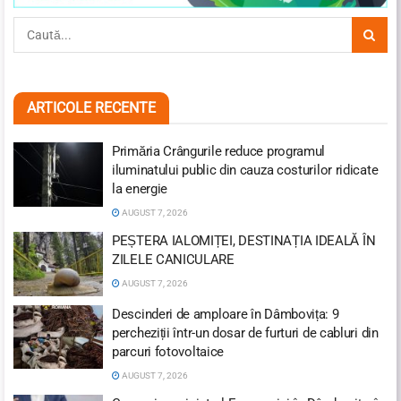
ARTICOLE RECENTE
Primăria Crângurile reduce programul
iluminatului public din cauza costurilor ridicate
la energie
AUGUST 7, 2026
PEȘTERA IALOMIȚEI, DESTINAȚIA IDEALĂ ÎN
ZILELE CANICULARE
AUGUST 7, 2026
Descinderi de amploare în Dâmbovița: 9
percheziții într-un dosar de furturi de cabluri din
parcuri fotovoltaice
AUGUST 7, 2026