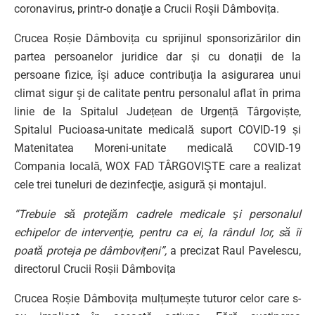
coronavirus, printr-o donaţie a Crucii Roşii Dâmbovița.
Crucea Roșie Dâmbovița cu sprijinul sponsorizărilor din
partea persoanelor juridice dar și cu donații de la
persoane fizice, îşi aduce contribuţia la asigurarea unui
climat sigur şi de calitate pentru personalul aflat în prima
linie de la Spitalul Județean de Urgență Târgoviște,
Spitalul Pucioasa-unitate medicală suport COVID-19 și
Matenitatea Moreni-unitate medicală COVID-19
Compania locală, WOX FAD TÂRGOVIŞTE care a realizat
cele trei tuneluri de dezinfecţie, asigură și montajul.
“Trebuie să protejăm cadrele medicale şi personalul
echipelor de intervenţie, pentru ca ei, la rândul lor, să îi
poată proteja pe dâmbovițeni”,
a precizat Raul Pavelescu,
directorul Crucii Roșii Dâmbovița
Crucea Roșie Dâmbovița mulțumește tuturor celor care s-