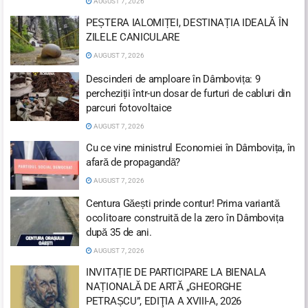
AUGUST 7, 2026
PEȘTERA IALOMIȚEI, DESTINAȚIA IDEALĂ ÎN
ZILELE CANICULARE
AUGUST 7, 2026
Descinderi de amploare în Dâmbovița: 9
percheziții într-un dosar de furturi de cabluri din
parcuri fotovoltaice
AUGUST 7, 2026
Cu ce vine ministrul Economiei în Dâmbovița, în
afară de propagandă?
AUGUST 7, 2026
Centura Găești prinde contur! Prima variantă
ocolitoare construită de la zero în Dâmbovița
după 35 de ani.
AUGUST 7, 2026
INVITAȚIE DE PARTICIPARE LA BIENALA
NAȚIONALĂ DE ARTĂ „GHEORGHE
PETRAȘCU”, EDIŢIA A XVIII-A, 2026