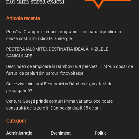
Articole recente
Primăria Crângurile reduce programul iluminatului public din
cauza costurilor ridicate la energie
PEȘTERA IALOMIȚEI, DESTINAȚIA IDEALĂ ÎN ZILELE
CANICULARE
Descinderi de amploare în Dâmbovița: 9 percheziții într-un dosar de
furturi de cabluri din parcuri fotovoltaice
Cu ce vine ministrul Economiei în Dâmbovița, în afară de
propagandă?
Centura Găești prinde contur! Prima variantă ocolitoare
construită de la zero în Dâmbovița după 35 de ani.
Categorii
Administrație
Eveniment
Politic