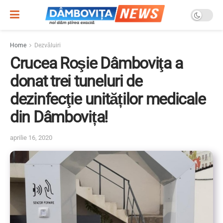
Home
Dezvăluiri
Crucea Roşie Dâmboviţa a
donat trei tuneluri de
dezinfecţie unităților medicale
din Dâmbovița!
aprilie 16, 2020