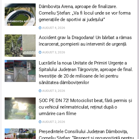
Dâmbovița Arena, aproape de finalizare.
Corneliu Ștefan: „Va fi locul unde se vor forma
generațiile de sportivi ai județului”
AUGUST 4, 2026
Accident grav la Dragodana! Un bărbat a rămas
încarcerat, pompierii au intervenit de urgență
AUGUST 3, 2026
Lucrările la noua Unitate de Primiri Urgențe a
Spitalului Județean Târgoviște, aproape de final.
Investiție de 20 de milioane de lei pentru
sănătatea dâmbovițenilor
AUGUST 3, 2026
ȘOC PE DN 72! Motociclist beat, fără permis și
cu vehicul neînmatriculat, reținut după o
urmărire ca-n filme
AUGUST 2, 2026
Președintele Consiliului Județean Dâmbovița,
Corneliu Ștefan: “Respect și recunoștință pentru