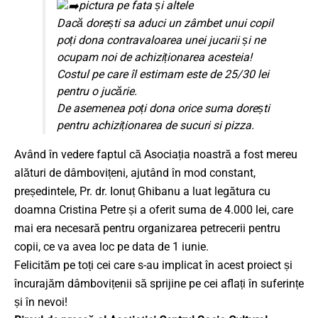
pictura pe fata și altele
Dacă dorești sa aduci un zâmbet
unui copil
poți dona contravaloarea unei jucarii și ne
ocupam noi de achiziționarea acesteia!
Costul pe care îl estimam este de 25/30 lei
pentru o jucărie.
De asemenea poți dona orice suma dorești
pentru achiziționarea de sucuri si pizza.
Având în vedere faptul că Asociația noastră a fost mereu
alături de dâmbovițeni, ajutând în mod constant,
președintele, Pr. dr. Ionuț Ghibanu a luat legătura cu
doamna Cristina Petre
și a oferit suma de 4.000 lei, care
mai era necesară pentru organizarea petrecerii pentru
copii, ce va avea loc pe data de 1 iunie.
Felicităm pe toți cei care s-au implicat în acest proiect și
încurajăm dâmbovițenii să sprijine pe cei aflați în suferințe
și în nevoi!