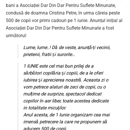
bani a Asociației Dar Din Dar Pentru Suflete Minunate,
condusă de doamna Cristina Petre, în urma căreia peste
500 de copii vor primi cadouri pe 1 iunie. Anunțul inițial al
Asociației Dar Din Dar Pentru Suflete Minunate a fost
următorul:
Lume, lume..! Dă de veste, anunță-ți vecinii,
prietenii, fratii și surorile…
1 IUNIE este cel mai bun prilej de a
sărbători copilăria şi copiii, de a le oferi
iubirea şi aprecierea noastră. Aceasta zi o
vom petrece alaturi de zeci de copii, cu o
mulțime de surprize, spectacol dedicat
copiilor în aer liber, toate acestea dedicate
in totalitate micuţilor.
Anul acesta, de 1 Iunie organizam cea mai
imensă petrecere la care ne propunem să
aducem 500 de copii.