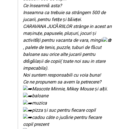
Ce înseamnă asta?
Inseamna ca trebuie sa strângem 500 de
jucarii, pentru fetițe și băieței.
CARAVANA JUCĂRIILOR strânge in acest an
mașinuțe
, papusele, plușuri
, jocuri și
activități pentru vacanta de vara
, mingii
, palete de tenis
, puzzle
, tuburi de făcut
baloane sau orice alte jucarii pentru
drăgălașii de copii
( toate noi sau in stare
impecabila).
Noi suntem responsabili cu voia buna!
Ce ne propunem sa avem la petrecere?
Mascote Minnie, Mikey Mouse și alții.
baloane
muzica
pizza și suc pentru fiecare copil
cadou câte o jucărie pentru fiecare
copil prezent