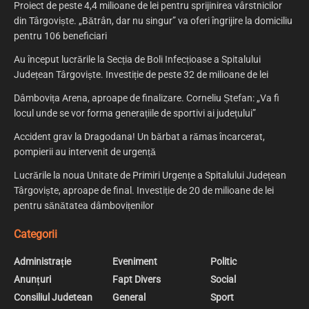
Proiect de peste 4,4 milioane de lei pentru sprijinirea vârstnicilor
din Târgoviște. „Bătrân, dar nu singur” va oferi îngrijire la domiciliu
pentru 106 beneficiari
Au început lucrările la Secția de Boli Infecțioase a Spitalului
Județean Târgoviște. Investiție de peste 32 de milioane de lei
Dâmbovița Arena, aproape de finalizare. Corneliu Ștefan: „Va fi
locul unde se vor forma generațiile de sportivi ai județului”
Accident grav la Dragodana! Un bărbat a rămas încarcerat,
pompierii au intervenit de urgență
Lucrările la noua Unitate de Primiri Urgențe a Spitalului Județean
Târgoviște, aproape de final. Investiție de 20 de milioane de lei
pentru sănătatea dâmbovițenilor
Categorii
Administrație
Eveniment
Politic
Anunțuri
Fapt Divers
Social
Consiliul Judetean
General
Sport