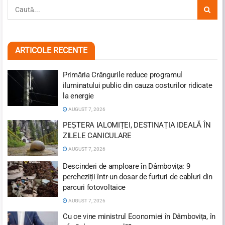
ARTICOLE RECENTE
Primăria Crângurile reduce programul
iluminatului public din cauza costurilor ridicate
la energie
AUGUST 7, 2026
PEȘTERA IALOMIȚEI, DESTINAȚIA IDEALĂ ÎN
ZILELE CANICULARE
AUGUST 7, 2026
Descinderi de amploare în Dâmbovița: 9
percheziții într-un dosar de furturi de cabluri din
parcuri fotovoltaice
AUGUST 7, 2026
Cu ce vine ministrul Economiei în Dâmbovița, în