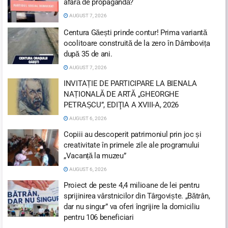
afară de propagandă?
AUGUST 7, 2026
Centura Găești prinde contur! Prima variantă
ocolitoare construită de la zero în Dâmbovița
după 35 de ani.
AUGUST 7, 2026
INVITAȚIE DE PARTICIPARE LA BIENALA
NAȚIONALĂ DE ARTĂ „GHEORGHE
PETRAȘCU”, EDIŢIA A XVIII-A, 2026
AUGUST 6, 2026
Copiii au descoperit patrimoniul prin joc și
creativitate în primele zile ale programului
„Vacanță la muzeu”
AUGUST 6, 2026
Proiect de peste 4,4 milioane de lei pentru
sprijinirea vârstnicilor din Târgoviște. „Bătrân,
dar nu singur” va oferi îngrijire la domiciliu
pentru 106 beneficiari