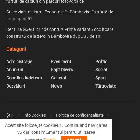
furturi de cabluri din parcuri fotovoltaice
Cu ce vine ministrul Economiei în Dâmbovița, în afară de
propagandă?
Centura Găești prinde contur! Prima variantă ocolitoare
construită de la zero în Dâmbovița după 35 de ani.
Categorii
Administrație
Eveniment
Politic
Anunțuri
Fapt Divers
Social
Consiliul Judetean
General
Sport
Dezvăluiri
News
Târgoviște
Știri
Info Cookies
Politica de confidentialitate
Web Design | Creare Site Web Targoviste
Acest site folosește cookie-uri. Continuând navigarea
vă dați consimțământul pentru utilizarea
© 2019 DambovitaNews - Cele mai noi stiri din Dambovita