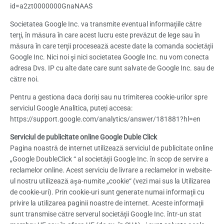
id=a2zt0000000GnaNAAS
Societatea Google Inc. va transmite eventual informaţiile către
terţi, în măsura în care acest lucru este prevăzut de lege sau în
măsura în care terţii procesează aceste date la comanda societăţii
Google Inc. Nici noi şi nici societatea Google Inc. nu vom conecta
adresa Dvs. IP cu alte date care sunt salvate de Google Inc. sau de
către noi.
Pentru a gestiona daca doriți sau nu trimiterea cookie-urilor spre
serviciul Google Analitica, puteți accesa:
https://support.google.com/analytics/answer/181881?hl=en
Serviciul de publicitate online Google Duble Click
Pagina noastră de internet utilizează serviciul de publicitate online
„Google DoubleClick “ al societăţii Google Inc. în scop de servire a
reclamelor online. Acest serviciu de livrare a reclamelor in website-
ul nostru utilizează aşa-numite „cookie“ (vezi mai sus la Utilizarea
de cookie-uri). Prin cookie-uri sunt generate numai informaţii cu
privire la utilizarea paginii noastre de internet. Aceste informaţii
sunt transmise către serverul societăţii Google Inc. într-un stat