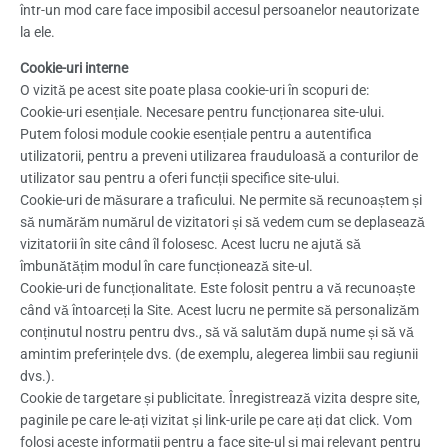
într-un mod care face imposibil accesul persoanelor neautorizate
la ele.
Cookie-uri interne
O vizită pe acest site poate plasa cookie-uri în scopuri de:
Cookie-uri esențiale. Necesare pentru funcționarea site-ului.
Putem folosi module cookie esențiale pentru a autentifica
utilizatorii, pentru a preveni utilizarea frauduloasă a conturilor de
utilizator sau pentru a oferi funcții specifice site-ului.
Cookie-uri de măsurare a traficului. Ne permite să recunoaștem și
să numărăm numărul de vizitatori și să vedem cum se deplasează
vizitatorii în site când îl folosesc. Acest lucru ne ajută să
îmbunătățim modul în care funcționează site-ul.
Cookie-uri de funcționalitate. Este folosit pentru a vă recunoaște
când vă întoarceți la Site. Acest lucru ne permite să personalizăm
conținutul nostru pentru dvs., să vă salutăm după nume și să vă
amintim preferințele dvs. (de exemplu, alegerea limbii sau regiunii
dvs.).
Cookie de targetare și publicitate. Înregistrează vizita despre site,
paginile pe care le-ați vizitat și link-urile pe care ați dat click. Vom
folosi aceste informații pentru a face site-ul și mai relevant pentru