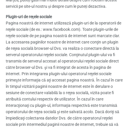
servicii pe site-ul nostru și despre cum le puteți dezactiva.
Plugin-uri de reţele sociale
Pagina noastră de internet utilizează plugin-uri de la operatorii de
reţele sociale (de ex.: www.facebook.com). Toate plugin-urile de
reţele sociale de pe pagina noastră de internet sunt marcate clar.
La accesarea paginilor noastre de internet care conţin un plugin
de reţea socială browser-ul Dvs. va realiza o conectare directă la
serverul operatorului reţelei sociale. Conţinutul plugin-ului va fi
transmis de serverul accesat al operatorului reţelei sociale direct
către browser-ul Dvs. şi va fi integrat de acesta în pagina de
internet. Prin integrarea plugin-ului operatorul reţelei sociale
primeşte informaţia că aţi accesat pagina noastră. În cazul în care
în timpul vizitării paginii noastre de internet este în derulare o
sesiune de conectare valabilă la o reţea socială, vizita poate fi
atribuită contului respectiv de utilizator. În cazul în care
interacţionaţi cu plugin-ul, informaţia respectivă este transmisă
operatorului de reţea socială şi este salvată acolo. Dacă doriţi să
împiedicaţi colectarea datelor Dvs. de către operatorul reţelei
sociale prin intermediul paginii noastre de internet, trebuie să vă