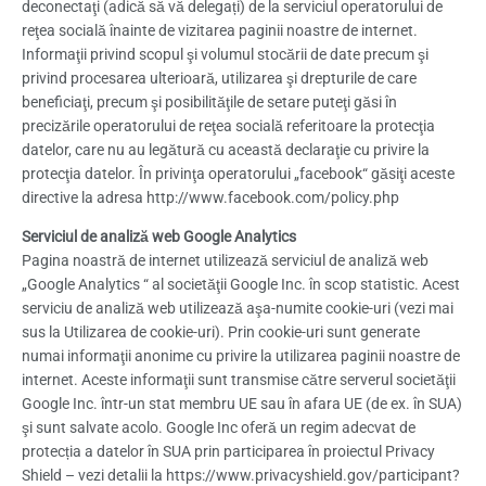
deconectaţi (adică să vă delegați) de la serviciul operatorului de
reţea socială înainte de vizitarea paginii noastre de internet.
Informaţii privind scopul şi volumul stocării de date precum şi
privind procesarea ulterioară, utilizarea şi drepturile de care
beneficiaţi, precum şi posibilităţile de setare puteţi găsi în
precizările operatorului de reţea socială referitoare la protecţia
datelor, care nu au legătură cu această declaraţie cu privire la
protecţia datelor. În privinţa operatorului „facebook“ găsiţi aceste
directive la adresa http://www.facebook.com/policy.php
Serviciul de analiză web Google Analytics
Pagina noastră de internet utilizează serviciul de analiză web
„Google Analytics “ al societăţii Google Inc. în scop statistic. Acest
serviciu de analiză web utilizează aşa-numite cookie-uri (vezi mai
sus la Utilizarea de cookie-uri). Prin cookie-uri sunt generate
numai informaţii anonime cu privire la utilizarea paginii noastre de
internet. Aceste informaţii sunt transmise către serverul societăţii
Google Inc. într-un stat membru UE sau în afara UE (de ex. în SUA)
şi sunt salvate acolo. Google Inc oferă un regim adecvat de
protecția a datelor în SUA prin participarea în proiectul Privacy
Shield – vezi detalii la https://www.privacyshield.gov/participant?