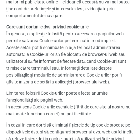
mai primi publicitate online – ci doar că această nu va mai putea
ţine cont de preferinţele şi interesele dvs., evidenţiate prin
comportamentul de navigare.
Care sunt opțiunile dvs. privind cookie-urile
În general, o aplicaţie folosită pentru accesarea paginilor web
permite salvarea Cookie-urilor pe terminal în mod implicit.
Aceste setări pot fi schimbate în aşa fel încât administrarea
automată a Cookie-urilor să fie blocată de browser-ul web sau
utilizatorul să fie informat de fiecare dată când Cookie-uri sunt
trimise către terminalul sau. Informaţii detaliate despre
posibilităţile şi modurile de administrare a Cookie-urilor pot fi
găsite în zona de setări a aplicaţiei (browser-ului web).
Limitarea folosirii Cookie-urilor poate afecta anumite
funcţionalităţi ale paginii web.
In acest sens Cookie-urile esențiale (fără de care site-ul nostru nu
mai poate funcționa corect) nu pot fi editate.
În cazul în care doriți să eliminați fișierele de tip cookie stocate pe
dispozitivele dvs. și să configurați browser-ul dvs. web astfel încât
să refuze fișiere de tip cookie, puteți să utilizați setările privind