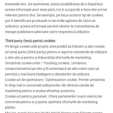
interesele dvs. De asemenea, exista posibilitatea de a împărtăși
aceste informații unor terțe părți, tot in scopul de a face site-ul mai
relevant pentru dvs. De exemplu, pe baza acestor tip de cookies
pot fi identificate produsele si serviciile agreate de către un
utilizator, aceste informații servind ulterior la transmiterea de
mesaje publicitare adecvate către respectivul utilizator.
Third-party (terță-parte) cookies
Pe lângă cookie-urile proprii, este posibil să folosim și alte cookie-
uri terță parte (third-party) pentru a raporta statisticile de utilizare
a site-ului și pentru a îmbunătăți eforturile de marketing.
Urmărirea cookie-urilor / Tracking cookies. Urmăresc
comportamentul pe site și îl conectează de alte valori care să
permită o mai bună înțelegere a obiceiurilor de utilizare.
Cookie-uri de optimizare / Optimization cookie. Permit urmărirea
în timp real a conversiei utilizatorilor din diverse canale de
marketing pentru a evalua eficiența acestora.
Cookie-uri pentru parteneri. Oferă partenerilor noștri metrici de
conversie pentru a-și putea optimiza eforturile de marketing
plătite.
Mai jos, puteți găsi mai multe detalii despre cum folosim aceste