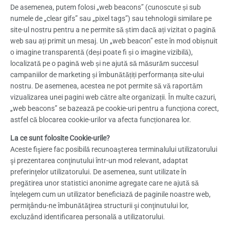
De asemenea, putem folosi „web beacons” (cunoscute și sub
numele de „clear gifs” sau „pixel tags”) sau tehnologii similare pe
site-ul nostru pentru a ne permite să știm dacă ați vizitat o pagină
web sau ați primit un mesaj. Un „web beacon” este în mod obișnuit
o imagine transparentă (deși poate fi și o imagine vizibilă),
localizată pe o pagină web și ne ajută să măsurăm succesul
campaniilor de marketing și îmbunătățiți performanța site-ului
nostru. De asemenea, acestea ne pot permite să vă raportăm
vizualizarea unei pagini web către alte organizații. În multe cazuri,
„web beacons” se bazează pe cookie-uri pentru a funcționa corect,
astfel că blocarea cookie-urilor va afecta funcționarea lor.
La ce sunt folosite Cookie-urile?
Aceste fişiere fac posibilă recunoaşterea terminalului utilizatorului
şi prezentarea conţinutului într-un mod relevant, adaptat
preferinţelor utilizatorului. De asemenea, sunt utilizate în
pregătirea unor statistici anonime agregate care ne ajută să
înţelegem cum un utilizator beneficiază de paginile noastre web,
permiţându-ne îmbunătăţirea structurii şi conţinutului lor,
excluzând identificarea personală a utilizatorului.