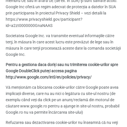
membru UE sau în afara UE (de ex. în SUA) şi sunt salvate acolo.
Google Inc oferă un regim adecvat de protecția a datelor în SUA
prin participarea în proiectul Privacy Shield – vezi detalii la
https://www.privacyshield.gov/participant?
id=a2zt0000000GnaNAAS
Societatea Google Inc. va transmite eventual informaţiile către
terţi, în măsura în care acest lucru este prevăzut de lege sau în
măsura în care terţii procesează aceste date la comanda societăţii
Google Inc.
Pentru a gestiona daca doriți sau nu trimiterea cookie-urilor spre
Google DoubleClick puteți accesa pagina
http://www.google.com/intl/en/policies/privacy/
Vă menționăm ca blocarea cookie-urilor către Google poate avea
implicații diverse, care nu au nici o legătura cu site-ul nostru (de
exemplu când veți da click pe un anunț/reclamă din motorul de
căutare www.google.ro pentru a ajunge in site-ul nostru, probabil
Google.ro nu va permite încărcarea site-ului)
Refuzarea sau dezactivarea cookie-urilor nu înseamnă că nu veţi