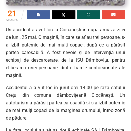
21
SHARES
Un accident a avut loc la Ciocănești în după amiaza zilei
de luni, 25 mai. O mașină, în care se aflau trei persoane, s-
a izbit puternic de mai mulți copaci, după ce a părăsit
partea carosabilă. A fost nevoie și de intervenția unui
echipaj de descarcerare, de la ISU Dâmbovița, pentru
eliberarea unei persoane, dintre fiarele contorsionate ale
mașinii.
Accidentul a a vut loc în jurul orei 14.00 pe raza satului
Crețu, din comuna dâmbovițeană Ciocănești. Un
autoturism a părăsit partea carosabilă și s-a izbit puternic
de mai mulți copaci de la marginea drumului, într-o zonă
de pădure.
La fața locului au ajuns două echipaje SAJ Dâmbovița,