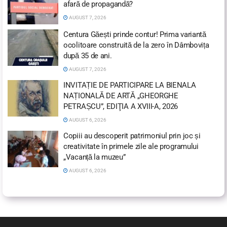
afară de propagandă?
AUGUST 7, 2026
Centura Găești prinde contur! Prima variantă
ocolitoare construită de la zero în Dâmbovița
după 35 de ani.
AUGUST 7, 2026
INVITAȚIE DE PARTICIPARE LA BIENALA
NAȚIONALĂ DE ARTĂ „GHEORGHE
PETRAȘCU”, EDIŢIA A XVIII-A, 2026
AUGUST 6, 2026
Copiii au descoperit patrimoniul prin joc și
creativitate în primele zile ale programului
„Vacanță la muzeu”
AUGUST 6, 2026