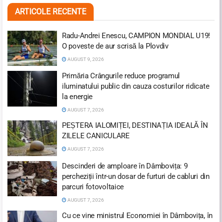
ARTICOLE RECENTE
Radu-Andrei Enescu, CAMPION MONDIAL U19!
O poveste de aur scrisă la Plovdiv
AUGUST 9, 2026
Primăria Crângurile reduce programul
iluminatului public din cauza costurilor ridicate
la energie
AUGUST 7, 2026
PEȘTERA IALOMIȚEI, DESTINAȚIA IDEALĂ ÎN
ZILELE CANICULARE
AUGUST 7, 2026
Descinderi de amploare în Dâmbovița: 9
percheziții într-un dosar de furturi de cabluri din
parcuri fotovoltaice
AUGUST 7, 2026
Cu ce vine ministrul Economiei în Dâmbovița, în