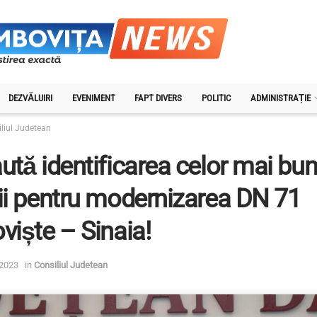
DEZVĂLUIRI
EVENIMENT
FAPT DIVERS
POLITIC
ADMINISTRAȚIE
liul Judetean
ută identificarea celor mai bu
ii pentru modernizarea DN 71
viște – Sinaia!
 2023
in
Consiliul Judetean