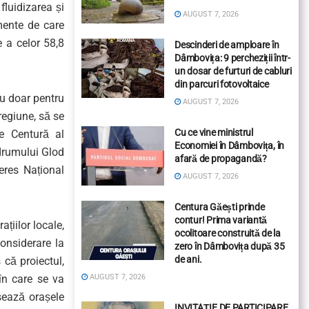
fluidizarea și
AUGUST 7, 2026
umente de care
e a celor 58,8
Descinderi de amploare în
Dâmbovița: 9 percheziții într-
un dosar de furturi de cabluri
din parcuri fotovoltaice
nu doar pentru
AUGUST 7, 2026
 regiune, să se
Cu ce vine ministrul
de Centură al
Economiei în Dâmbovița, în
drumului Glod
afară de propagandă?
eres Național
AUGUST 7, 2026
Centura Găești prinde
contur! Prima variantă
ațiilor locale,
ocolitoare construită de la
considerare la
zero în Dâmbovița după 35
de ani.
 că proiectul,
în care se va
AUGUST 7, 2026
sează orașele
INVITAȚIE DE PARTICIPARE