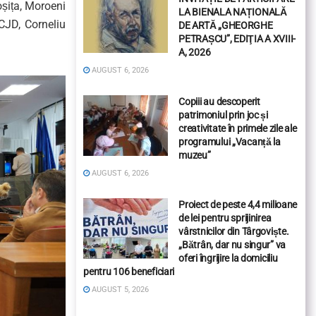
oșița, Moroeni
LA BIENALA NAȚIONALĂ
 CJD, Corneliu
DE ARTĂ „GHEORGHE
PETRAȘCU”, EDIŢIA A XVIII-
A, 2026
AUGUST 6, 2026
Copiii au descoperit
patrimoniul prin joc și
creativitate în primele zile ale
programului „Vacanță la
muzeu”
AUGUST 6, 2026
Proiect de peste 4,4 milioane
de lei pentru sprijinirea
vârstnicilor din Târgoviște.
„Bătrân, dar nu singur” va
oferi îngrijire la domiciliu
pentru 106 beneficiari
AUGUST 5, 2026