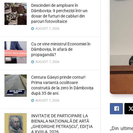
Descinderi de amploare în
Dâmbovița: 9 percheziții într-un
dosar de furturi de cabluri din
parcuri fotovoltaice
AUGUST 7, 2026
Cu ce vine ministrul Economiei în
Dâmbovița, în afară de
propagandă?
AUGUST 7, 2026
Centura Găești prinde contur!
Prima variantă ocolitoare
construită de la zero în Dâmbovița
după 35 de ani.
AUGUST 7, 2026
INVITAȚIE DE PARTICIPARE LA
BIENALA NAȚIONALĂ DE ARTĂ
„GHEORGHE PETRAȘCU”, EDIŢIA
,,Din ultim
A XVIII-A, 2026