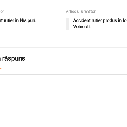
ior
Articolul următor
 rutier în Nisipuri.
Accident rutier produs în lo
Voinești.
 răspuns
*