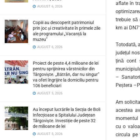
aflate în t
AUGUST 6, 2026
optimizarea
trebuie să 
Copiii au descoperit patrimoniul
km ai DN71
prin joc și creativitate în primele zile
ale programului „Vacanță la
muzeu”
Totodată, a
AUGUST 6, 2026
județul nos
țină cont 
Proiect de peste 4,4 milioane de lei
municipiul
pentru sprijinirea vârstnicilor din
Târgoviște. „Bătrân, dar nu singur”
– Sanatori
va oferi îngrijire la domiciliu pentru
Peștera –P
106 beneficiari
AUGUST 5, 2026
Am solicita
Au început lucrările la Secția de Boli
acestea avâ
Infecțioase a Spitalului Județean
momentul pr
Târgoviște. Investiție de peste 32
cu o valoa
de milioane de lei
circula pe
AUGUST 5, 2026