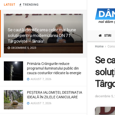
LATEST
TRENDING
Se caută identificarea celor mai bune
soluții pentru modernizarea DN 71
STIRI
Târgoviște – Sinaia!
Home
Consi
DECEMBRIE 5, 2023
Se ca
Primăria Crângurile reduce
programul iluminatului public din
soluț
cauza costurilor ridicate la energie
AUGUST 7, 2026
Târgo
PEȘTERA IALOMIȚEI, DESTINAȚIA
decembrie 5,
IDEALĂ ÎN ZILELE CANICULARE
AUGUST 7, 2026