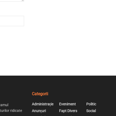
Categorii
Administrație
Eveniment
Politic
ramul
urilor ridicate
Anunțuri
Fapt Divers
Social