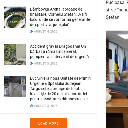
Pucioasa, 
Dâmbovița Arena, aproape de
și se înche
finalizare. Corneliu Ștefan: „Va fi
Ștefan.
locul unde se vor forma generațiile
de sportivi ai județului”
AUGUST 4, 2026
Accident grav la Dragodana! Un
bărbat a rămas încarcerat,
pompierii au intervenit de urgență
AUGUST 3, 2026
Lucrările la noua Unitate de Primiri
Urgențe a Spitalului Județean
Târgoviște, aproape de final.
Investiție de 20 de milioane de lei
pentru sănătatea dâmbovițenilor
AUGUST 3, 2026
LOAD MORE