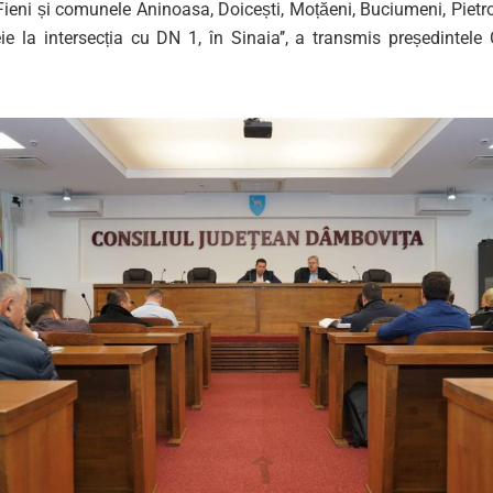
Fieni și comunele Aninoasa, Doicești, Moțăeni, Buciumeni, Pietr
ie la intersecția cu DN 1, în Sinaia’’, a transmis președintele