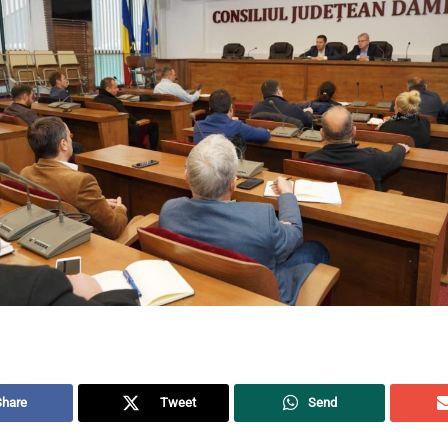
Share
Tweet
Send