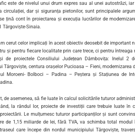
rafic este de nivelul unui drum expres sau al unei autostrăzi, iar 
 circulației, dar și siguranța pietonilor, sunt principalele arg
se țină cont în proiectarea și execuția lucrărilor de modernizar
 Târgoviște-Sinaia.
m cerut celor implicați în acest obiectiv deosebit de important 
tru și pentru fiecare localitate prin care trece, ci pentru întreaga
și de proiectele Consiliului Județean Dâmbovița: Inelul 2 
ui Târgoviște, centura orașelor Pucioasa – Fieni, modernizarea 
ul Moroeni- Bolboci – Padina – Peștera și Stațiunea de Int
adina.
t, de asemenea, să fie luate în calcul solicitările tuturor administr
nd, la rândul lor, proiecte de investiții care trebuie luate în 
oiectării. Le mulțumesc tuturor participanților și sunt convins
re de 1,15 miliarde de lei, fără TVA, va schimba total modul 
 traseul care începe din nordul municipiului Târgoviște, traver