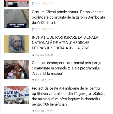
AUGUST 7, 2026
Centura Găești prinde contur! Prima variantă
ocolitoare construită de la zero în Dâmbovița
după 35 de ani.
AUGUST 7, 2026
INVITAȚIE DE PARTICIPARE LA BIENALA
NAȚIONALĂ DE ARTĂ „GHEORGHE
PETRAȘCU”, EDIŢIA A XVIII-A, 2026
AUGUST 6, 2026
Copiii au descoperit patrimoniul prin joc și
creativitate în primele zile ale programului
„Vacanță la muzeu”
AUGUST 6, 2026
Proiect de peste 4,4 milioane de lei pentru
sprijinirea vârstnicilor din Târgoviște. „Bătrân,
dar nu singur” va oferi îngrijire la domiciliu
pentru 106 beneficiari
AUGUST 5, 2026