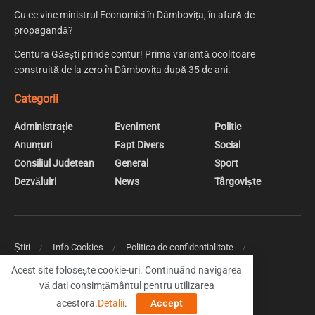
Cu ce vine ministrul Economiei în Dâmbovița, în afară de
propagandă?
Centura Găești prinde contur! Prima variantă ocolitoare
construită de la zero în Dâmbovița după 35 de ani.
Categorii
Administrație
Eveniment
Politic
Anunțuri
Fapt Divers
Social
Consiliul Judetean
General
Sport
Dezvăluiri
News
Târgoviște
Știri
Info Cookies
Politica de confidentialitate
Web Design | Creare Site Web Targoviste
Acest site folosește cookie-uri. Continuând navigarea
vă dați consimțământul pentru utilizarea
© 2019 DambovitaNews - Cele mai noi stiri din Dambovita
acestora.
Detalii
.
Accept