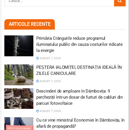
ARTICOLE RECENTE
Primăria Crângurile reduce programul
iluminatului public din cauza costurilor ridicate
la energie
AUGUST 7, 2026
PEȘTERA IALOMIȚEI, DESTINAȚIA IDEALĂ ÎN
ZILELE CANICULARE
AUGUST 7, 2026
Descinderi de amploare în Dâmbovița: 9
percheziții într-un dosar de furturi de cabluri din
parcuri fotovoltaice
AUGUST 7, 2026
Cu ce vine ministrul Economiei în Dâmbovița, în
afară de propagandă?