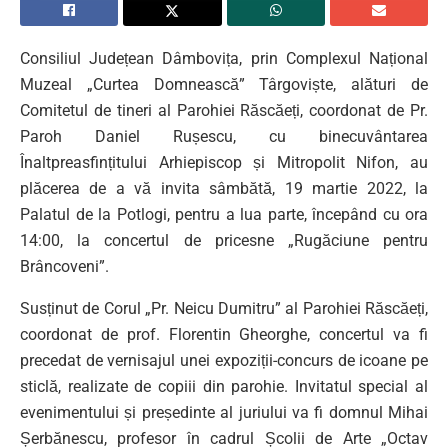
Consiliul Județean Dâmbovița, prin Complexul Național
Muzeal „Curtea Domnească” Târgoviște, alături de
Comitetul de tineri al Parohiei Răscăeți, coordonat de Pr.
Paroh Daniel Rușescu, cu binecuvântarea
Înaltpreasfințitului Arhiepiscop și Mitropolit Nifon, au
plăcerea de a vă invita sâmbătă, 19 martie 2022, la
Palatul de la Potlogi, pentru a lua parte, începând cu ora
14:00, la concertul de pricesne „Rugăciune pentru
Brâncoveni”.
Susținut de Corul „Pr. Neicu Dumitru” al Parohiei Răscăeți,
coordonat de prof. Florentin Gheorghe, concertul va fi
precedat de vernisajul unei expoziții-concurs de icoane pe
sticlă, realizate de copiii din parohie. Invitatul special al
evenimentului și președinte al juriului va fi domnul Mihai
Șerbănescu, profesor în cadrul Școlii de Arte „Octav