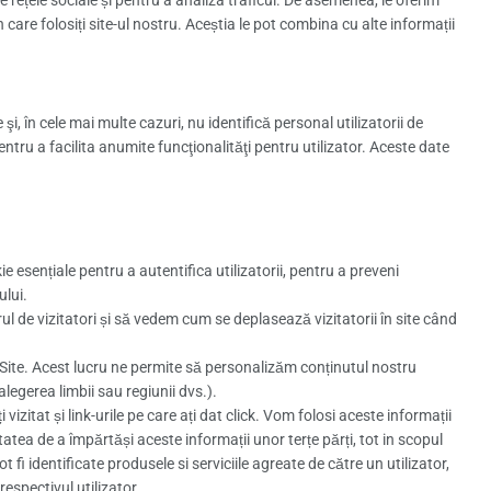
în care folosiți site-ul nostru. Aceștia le pot combina cu alte informații
 şi, în cele mai multe cazuri, nu identifică personal utilizatorii de
entru a facilita anumite funcţionalităţi pentru utilizator. Aceste date
 esențiale pentru a autentifica utilizatorii, pentru a preveni
ului.
de vizitatori și să vedem cum se deplasează vizitatorii în site când
a Site. Acest lucru ne permite să personalizăm conținutul nostru
egerea limbii sau regiunii dvs.).
 vizitat și link-urile pe care ați dat click. Vom folosi aceste informații
tatea de a împărtăși aceste informații unor terțe părți, tot in scopul
fi identificate produsele si serviciile agreate de către un utilizator,
espectivul utilizator.