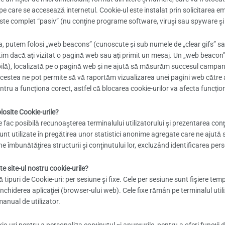
 pe care se accesează internetul. Cookie-ul este instalat prin solicitarea 
ste complet “pasiv” (nu conţine programe software, viruşi sau spyware şi n
 putem folosi „web beacons” (cunoscute și sub numele de „clear gifs” sau „
tim dacă ați vizitat o pagină web sau ați primit un mesaj. Un „web beacon”
bilă), localizată pe o pagină web și ne ajută să măsurăm succesul campanii
estea ne pot permite să vă raportăm vizualizarea unei pagini web către a
ntru a funcționa corect, astfel că blocarea cookie-urilor va afecta funcțion
losite Cookie-urile?
e fac posibilă recunoaşterea terminalului utilizatorului şi prezentarea conţ
nt utilizate în pregătirea unor statistici anonime agregate care ne ajută 
 îmbunătăţirea structurii şi conţinutului lor, excluzând identificarea perso
e site-ul nostru cookie-urile?
tipuri de Cookie-uri: per sesiune şi fixe. Cele per sesiune sunt fişiere te
închiderea aplicaţiei (browser-ului web). Cele fixe rămân pe terminalul uti
anual de utilizator.
e-uri pentru a personaliza conținutul și anunțurile, pentru a oferi funcții d