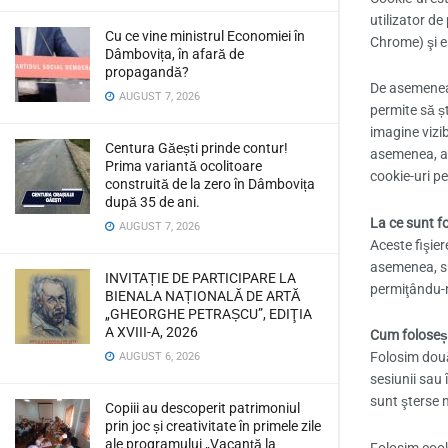
utilizator de
Cu ce vine ministrul Economiei în
Chrome) şi e
Dâmbovița, în afară de
propagandă?
De asemenea,
AUGUST 7, 2026
permite să ș
imagine vizi
Centura Găești prinde contur!
asemenea, ac
Prima variantă ocolitoare
cookie-uri pe
construită de la zero în Dâmbovița
după 35 de ani.
La ce sunt fo
AUGUST 7, 2026
Aceste fişier
asemenea, su
INVITAȚIE DE PARTICIPARE LA
permiţându-ne
BIENALA NAȚIONALĂ DE ARTĂ
„GHEORGHE PETRAȘCU”, EDIŢIA
A XVIII-A, 2026
Cum foloseșt
Folosim două 
AUGUST 6, 2026
sesiunii sau 
sunt şterse m
Copiii au descoperit patrimoniul
prin joc și creativitate în primele zile
ale programului „Vacanță la
Folosim cooki