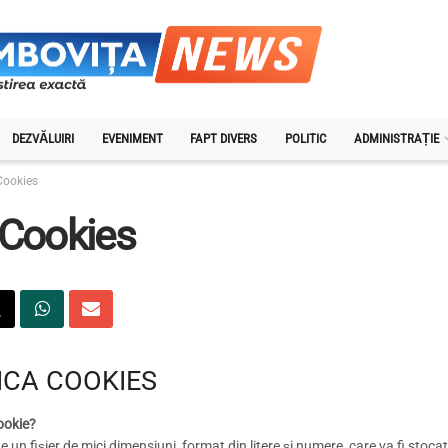
DEZVĂLUIRI
EVENIMENT
FAPT DIVERS
POLITIC
ADMINISTRAȚIE
Cookies
 Cookies
ICA COOKIES
ookie?
e un fişier de mici dimensiuni, format din litere şi numere, care va fi sto