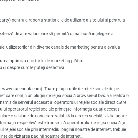
party) pentru a raporta statisticile de utilizare a site-ului și pentru a
ctează de alte valori care să permită o mai bună înțelegere a
iei utilizatorilor din diverse canale de marketing pentru a evalua
putea optimiza eforturile de marketing plătite.
ru și despre cum le puteți dezactiva.
ex.: www.facebook.com). Toate plugin-urile de reţele sociale de pe
et care conţin un plugin de reţea socială browser-ul Dvs. va realiza o
ansmis de serverul accesat al operatorului reţelei sociale direct către
-ului operatorul reţelei sociale primeşte informaţia că aţi accesat
erulare o sesiune de conectare valabilă la o reţea socială, vizita poate
, informaţia respectivă este transmisă operatorului de reţea socială şi
 reţelei sociale prin intermediul paginii noastre de internet, trebuie
inte de vizitarea paginii noastre de internet.