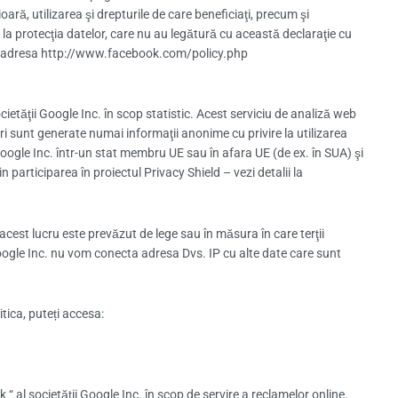
ară, utilizarea şi drepturile de care beneficiaţi, precum şi
re la protecţia datelor, care nu au legătură cu această declaraţie cu
ve la adresa http://www.facebook.com/policy.php
ietăţii Google Inc. în scop statistic. Acest serviciu de analiză web
uri sunt generate numai informaţii anonime cu privire la utilizarea
Google Inc. într-un stat membru UE sau în afara UE (de ex. în SUA) şi
participarea în proiectul Privacy Shield – vezi detalii la
acest lucru este prevăzut de lege sau în măsura în care terţii
oogle Inc. nu vom conecta adresa Dvs. IP cu alte date care sunt
tica, puteți accesa:
 “ al societăţii Google Inc. în scop de servire a reclamelor online.