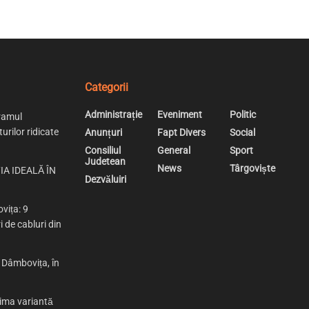
Categorii
Administrație
Eveniment
Politic
ramul
urilor ridicate
Anunțuri
Fapt Divers
Social
Consiliul
General
Sport
Judetean
News
Târgoviște
IA IDEALĂ ÎN
Dezvăluiri
vița: 9
i de cabluri din
n Dâmbovița, în
rima variantă