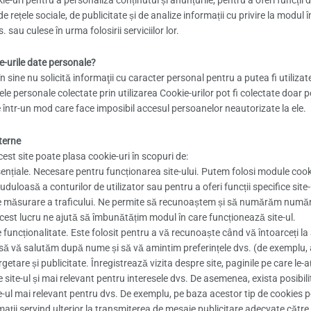
de rețele sociale, de publicitate și de analize informații cu privire la modul 
. sau culese în urma folosirii serviciilor lor.
e-urile date personale?
în sine nu solicită informaţii cu caracter personal pentru a putea fi utilizate
ele personale colectate prin utilizarea Cookie-urilor pot fi colectate doar p
e într-un mod care face imposibil accesul persoanelor neautorizate la ele.
terne
cest site poate plasa cookie-uri în scopuri de:
ențiale. Necesare pentru funcționarea site-ului. Putem folosi module cookie
auduloasă a conturilor de utilizator sau pentru a oferi funcții specifice site-
e măsurare a traficului. Ne permite să recunoaștem și să numărăm numărul 
Acest lucru ne ajută să îmbunătățim modul în care funcționează site-ul.
 funcționalitate. Este folosit pentru a vă recunoaște când vă întoarceți l
 să vă salutăm după nume și să vă amintim preferințele dvs. (de exemplu, al
getare și publicitate. Înregistrează vizita despre site, paginile pe care le-ați
 site-ul și mai relevant pentru interesele dvs. De asemenea, exista posibili
e-ul mai relevant pentru dvs. De exemplu, pe baza acestor tip de cookies pot 
ații servind ulterior la transmiterea de mesaje publicitare adecvate către r