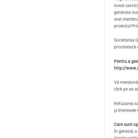
Acest servici
generate numa
stat membru 
proiectul Pr
Societatea Go
procesează a
Pentru a ges
http://www.g
Vă menționăm
click pe un 
Refuzarea sa
şi interesel
Care sunt opț
În general, o