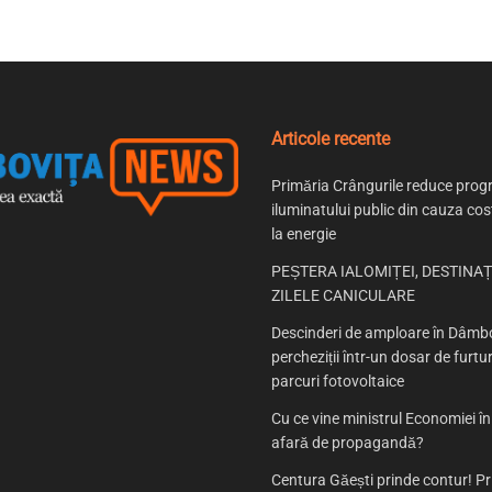
Articole recente
Primăria Crângurile reduce prog
iluminatului public din cauza cost
la energie
PEȘTERA IALOMIȚEI, DESTINAȚ
ZILELE CANICULARE
Descinderi de amploare în Dâmbo
percheziții într-un dosar de furtur
parcuri fotovoltaice
Cu ce vine ministrul Economiei î
afară de propagandă?
Centura Găești prinde contur! P