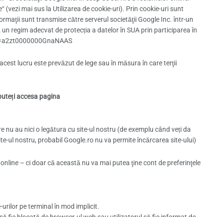
 (vezi mai sus la Utilizarea de cookie-uri). Prin cookie-uri sunt
formaţii sunt transmise către serverul societăţii Google Inc. într-un
 un regim adecvat de protecția a datelor în SUA prin participarea în
nt?id=a2zt0000000GnaNAAS
acest lucru este prevăzut de lege sau în măsura în care terţii
 puteți accesa pagina
e nu au nici o legătura cu site-ul nostru (de exemplu când veți da
e-ul nostru, probabil Google.ro nu va permite încărcarea site-ului)
online – ci doar că această nu va mai putea ţine cont de preferinţele
urilor pe terminal în mod implicit.