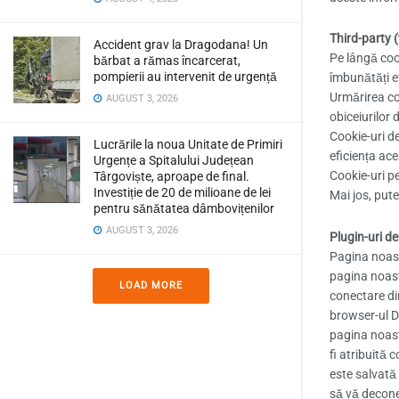
Third-party 
Accident grav la Dragodana! Un
Pe lângă cook
bărbat a rămas încarcerat,
pompierii au intervenit de urgență
îmbunătăți e
Urmărirea co
AUGUST 3, 2026
obiceiurilor d
Cookie-uri de
Lucrările la noua Unitate de Primiri
eficiența ace
Urgențe a Spitalului Județean
Cookie-uri pe
Târgoviște, aproape de final.
Investiție de 20 de milioane de lei
Mai jos, pute
pentru sănătatea dâmbovițenilor
AUGUST 3, 2026
Plugin-uri de
Pagina noastr
pagina noast
LOAD MORE
conectare dir
browser-ul Dv
pagina noastr
fi atribuită 
este salvată 
să vă deconec