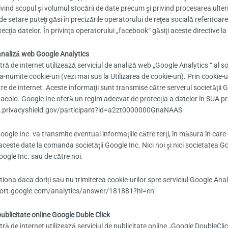
ivind scopul şi volumul stocării de date precum şi privind procesarea ulterio
e de setare puteţi găsi în precizările operatorului de reţea socială referitoa
rotecţia datelor. În privinţa operatorului „facebook“ găsiţi aceste directi
 analiză web Google Analytics
ă de internet utilizează serviciul de analiză web „Google Analytics “ al soc
a-numite cookie-uri (vezi mai sus la Utilizarea de cookie-uri). Prin cookie-
re de internet. Aceste informaţii sunt transmise către serverul societăţii 
acolo. Google Inc oferă un regim adecvat de protecția a datelor în SUA prin 
.privacyshield.gov/participant?id=a2zt0000000GnaNAAS
ogle Inc. va transmite eventual informaţiile către terţi, în măsura în care 
ceste date la comanda societăţii Google Inc. Nici noi şi nici societatea G
oogle Inc. sau de către noi.
iona daca doriți sau nu trimiterea cookie-urilor spre serviciul Google Anali
port.google.com/analytics/answer/181881?hl=en
publicitate online Google Duble Click
ă de internet utilizează serviciul de publicitate online „Google DoubleClick