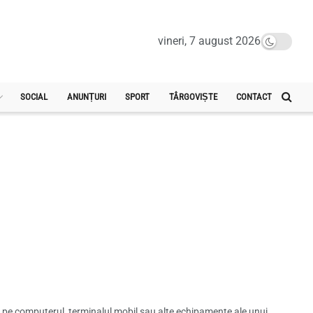
vineri, 7 august 2026
SOCIAL
ANUNȚURI
SPORT
TÂRGOVIȘTE
CONTACT
cat pe computerul, terminalul mobil sau alte echipamente ale unui