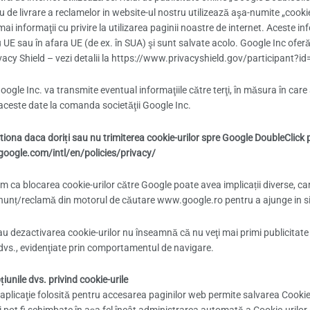
u de livrare a reclamelor in website-ul nostru utilizează aşa-numite „cookie“
i informaţii cu privire la utilizarea paginii noastre de internet. Aceste in
UE sau în afara UE (de ex. în SUA) şi sunt salvate acolo. Google Inc oferă
ivacy Shield – vezi detalii la https://www.privacyshield.gov/participa
ogle Inc. va transmite eventual informaţiile către terţi, în măsura în care 
ceste date la comanda societăţii Google Inc.
tiona daca doriți sau nu trimiterea cookie-urilor spre Google DoubleClick
oogle.com/intl/en/policies/privacy/
 ca blocarea cookie-urilor către Google poate avea implicații diverse, car
anunț/reclamă din motorul de căutare www.google.ro pentru a ajunge in sit
u dezactivarea cookie-urilor nu înseamnă că nu veţi mai primi publicitate 
e dvs., evidenţiate prin comportamentul de navigare.
iunile dvs. privind cookie-urile
 aplicaţie folosită pentru accesarea paginilor web permite salvarea Cookie-