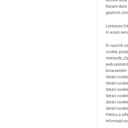
Aceste setări
fiecare dată 
găsite în zon
Limitarea fol
In acest sens
În cazul în c
cookie, puteț
meniurile „Op
web existente
browserelor 
Setări cookie
Setări cookie
Setări cooki
Setări cookie
Setări cooki
Setări cooki
Pentru a afl
informații s