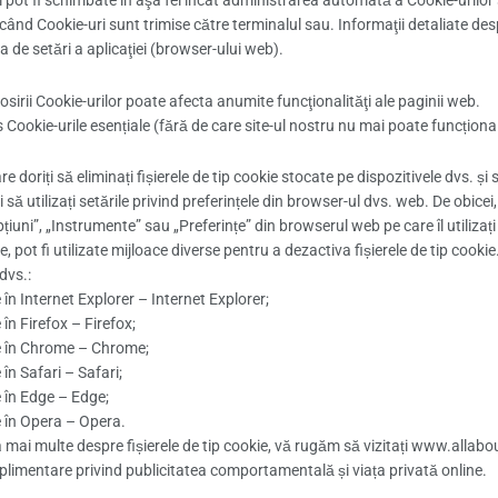
 pot fi schimbate în aşa fel încât administrarea automată a Cookie-urilor 
când Cookie-uri sunt trimise către terminalul sau. Informaţii detaliate despr
a de setări a aplicaţiei (browser-ului web).
osirii Cookie-urilor poate afecta anumite funcţionalităţi ale paginii web.
 Cookie-urile esențiale (fără de care site-ul nostru nu mai poate funcționa 
are doriți să eliminați fișierele de tip cookie stocate pe dispozitivele dvs. ș
i să utilizați setările privind preferințele din browser-ul dvs. web. De obicei,
țiuni”, „Instrumente” sau „Preferințe” din browserul web pe care îl utilizaț
, pot fi utilizate mijloace diverse pentru a dezactiva fișierele de tip cooki
dvs.:
 în Internet Explorer – Internet Explorer;
 în Firefox – Firefox;
e în Chrome – Chrome;
 în Safari – Safari;
e în Edge – Edge;
e în Opera – Opera.
a mai multe despre fișierele de tip cookie, vă rugăm să vizitați www.alla
uplimentare privind publicitatea comportamentală și viața privată online.