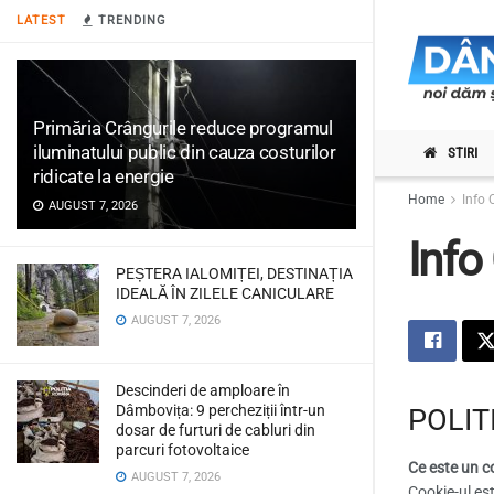
LATEST
TRENDING
Primăria Crângurile reduce programul
iluminatului public din cauza costurilor
STIRI
ridicate la energie
Home
Info 
AUGUST 7, 2026
Info
PEȘTERA IALOMIȚEI, DESTINAȚIA
IDEALĂ ÎN ZILELE CANICULARE
AUGUST 7, 2026
Descinderi de amploare în
Dâmbovița: 9 percheziții într-un
POLIT
dosar de furturi de cabluri din
parcuri fotovoltaice
Ce este un c
AUGUST 7, 2026
Cookie-ul est