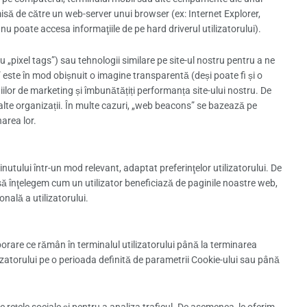
emisă de către un web-server unui browser (ex: Internet Explorer,
u poate accesa informaţiile de pe hard driverul utilizatorului).
pixel tags”) sau tehnologii similare pe site-ul nostru pentru a ne
 este în mod obișnuit o imagine transparentă (deși poate fi și o
lor de marketing și îmbunătățiți performanța site-ului nostru. De
lte organizații. În multe cazuri, „web beacons” se bazează pe
area lor.
inutului într-un mod relevant, adaptat preferinţelor utilizatorului. De
să înţelegem cum un utilizator beneficiază de paginile noastre web,
nală a utilizatorului.
mporare ce rămân în terminalul utilizatorului până la terminarea
lizatorului pe o perioada definită de parametrii Cookie-ului sau până
e rețele sociale și pentru a analiza traficul. De asemenea, le oferim