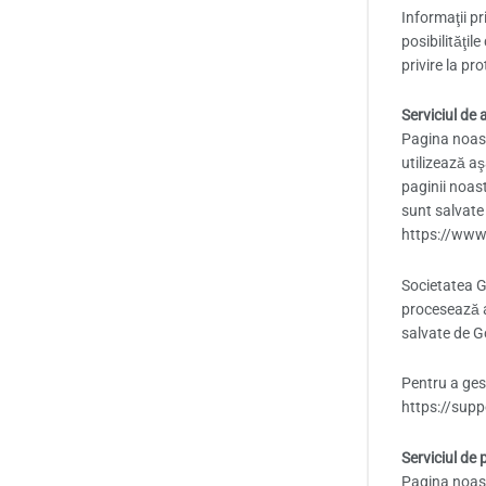
Informaţii pr
posibilităţil
privire la p
Serviciul de
Pagina noastr
utilizează aş
paginii noast
sunt salvate 
https://www
Societatea Go
procesează a
salvate de G
Pentru a gest
https://sup
Serviciul de 
Pagina noastr