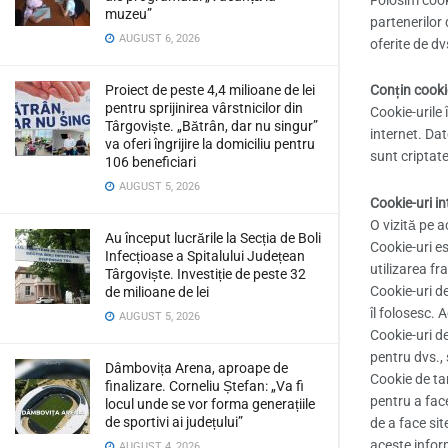
muzeu”
partenerilor 
AUGUST 6, 2026
oferite de dvs
Proiect de peste 4,4 milioane de lei
Conțin cooki
pentru sprijinirea vârstnicilor din
Cookie-urile 
Târgoviște. „Bătrân, dar nu singur”
internet. Dat
va oferi îngrijire la domiciliu pentru
sunt criptat
106 beneficiari
AUGUST 5, 2026
Cookie-uri in
O vizită pe a
Au început lucrările la Secția de Boli
Cookie-uri es
Infecțioase a Spitalului Județean
utilizarea fr
Târgoviște. Investiție de peste 32
Cookie-uri d
de milioane de lei
îl folosesc. 
AUGUST 5, 2026
Cookie-uri de
pentru dvs.,
Dâmbovița Arena, aproape de
Cookie de tar
finalizare. Corneliu Ștefan: „Va fi
pentru a face
locul unde se vor forma generațiile
de sportivi ai județului”
de a face sit
aceste inform
AUGUST 4, 2026