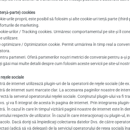
(terță-parte) cookies
ie-urile proprii, este posibil să folosim și alte cookie-uri terță parte (third-
forturile de marketing.
okie-urilor / Tracking cookies. Urmăresc comportamentul pe site și îl cone
e utilizare.
 optimizare / Optimization cookie. Permit urmărirea în timp real a convers
stora.
ntru parteneri. Oferă partenerilor noștri metrici de conversie pentru a-și 
ți găsi mai multe detalii despre cum folosim aceste servicii pe site-ul nost
 reţele sociale
ă de internet utilizează plugin-uri de la operatorii de reţele sociale (de 
ră de internet sunt marcate clar. La accesarea paginilor noastre de intern
ectă la serverul operatorului reţelei sociale. Conţinutul plugin-ului va fi tr
s. şi va fi integrat de acesta în pagina de internet. Prin integrarea plugin
ă. În cazul în care în timpul vizitării paginii noastre de internet este în d
contului respectiv de utilizator. În cazul în care interacţionaţi cu plugin-ul
acolo. Dacă doriţi să împiedicaţi colectarea datelor Dvs. de către operatorul
taţi (adică să vă delegați) de la serviciul operatorului de reţea socială îna