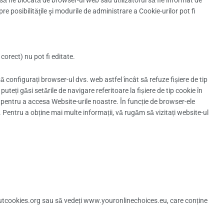
să fie blocată de browser-ul web sau utilizatorul să fie informat de
e posibilităţile şi modurile de administrare a Cookie-urilor pot fi
corect) nu pot fi editate.
i să configurați browser-ul dvs. web astfel încât să refuze fișiere de tip
 puteți găsi setările de navigare referitoare la fișiere de tip cookie în
i pentru a accesa Website-urile noastre. În funcție de browser-ele
e. Pentru a obține mai multe informații, vă rugăm să vizitați website-ul
boutcookies.org sau să vedeți www.youronlinechoices.eu, care conține