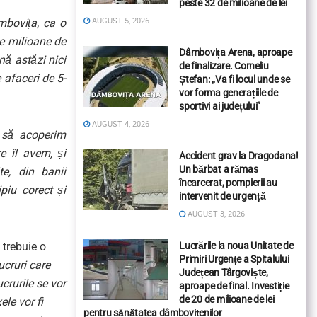
peste 32 de milioane de lei
AUGUST 5, 2026
mbovița, ca o
de milioane de
Dâmbovița Arena, aproape
nă astăzi nici
de finalizare. Corneliu
afaceri de 5-
Ștefan: „Va fi locul unde se
vor forma generațiile de
sportivi ai județului”
AUGUST 4, 2026
 să acoperim
e îl avem, și
Accident grav la Dragodana!
Un bărbat a rămas
te, din banii
încarcerat, pompierii au
piu corect și
intervenit de urgență
AUGUST 3, 2026
Lucrările la noua Unitate de
 trebuie o
Primiri Urgențe a Spitalului
ucruri care
Județean Târgoviște,
crurile se vor
aproape de final. Investiție
de 20 de milioane de lei
le vor fi
pentru sănătatea dâmbovițenilor