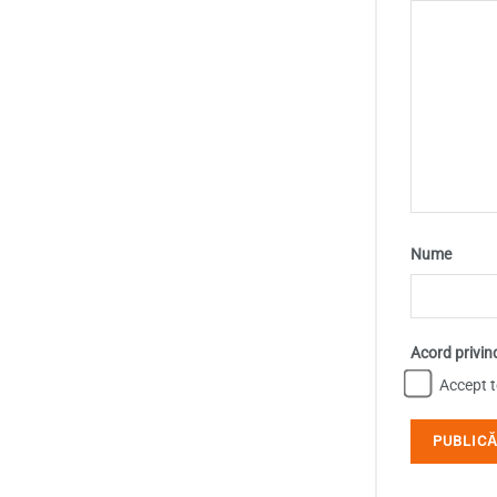
Nume
Acord privin
Accept te