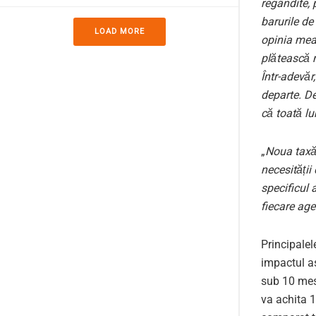
regândite, 
barurile de
LOAD MORE
opinia mea
plătească m
Într-adevăr,
departe. De
că toată l
„
Noua taxă 
necesității
specificul 
fiecare ag
Principalel
impactul as
sub 10 mese
va achita 1