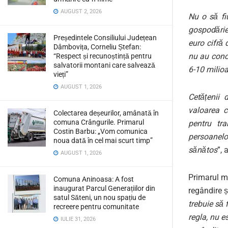
AUGUST 2, 2026
Nu o să fi
gospodărie 
Președintele Consiliului Județean
euro cifră 
Dâmbovița, Corneliu Ștefan:
nu au conc
“Respect și recunoștință pentru
salvatorii montani care salvează
6-10 milioa
vieți”
AUGUST 1, 2026
Cetățenii
valoarea c
Colectarea deșeurilor, amânată în
comuna Crângurile. Primarul
pentru tra
Costin Barbu: „Vom comunica
persoanelo
noua dată în cel mai scurt timp”
sănătos
”, 
AUGUST 1, 2026
Primarul mu
Comuna Aninoasa: A fost
inaugurat Parcul Generațiilor din
regândire și
satul Săteni, un nou spațiu de
trebuie să 
recreere pentru comunitate
regla, nu e
IULIE 31, 2026