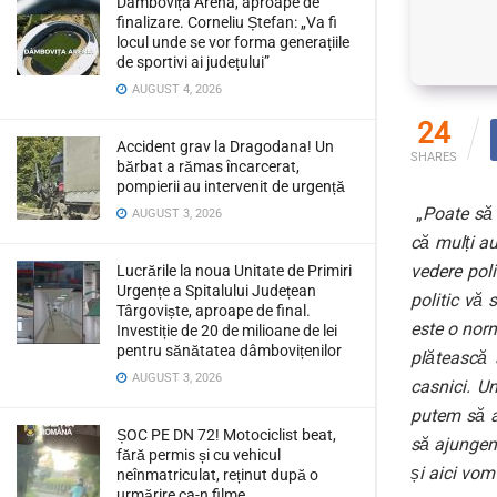
Dâmbovița Arena, aproape de
finalizare. Corneliu Ștefan: „Va fi
locul unde se vor forma generațiile
de sportivi ai județului”
AUGUST 4, 2026
24
Accident grav la Dragodana! Un
SHARES
bărbat a rămas încarcerat,
pompierii au intervenit de urgență
„
Poate să 
AUGUST 3, 2026
că mulți au
vedere pol
Lucrările la noua Unitate de Primiri
Urgențe a Spitalului Județean
politic vă
Târgoviște, aproape de final.
este o nor
Investiție de 20 de milioane de lei
pentru sănătatea dâmbovițenilor
plătească 
AUGUST 3, 2026
casnici. Un
putem să ac
ȘOC PE DN 72! Motociclist beat,
să ajungem 
fără permis și cu vehicul
și aici vom
neînmatriculat, reținut după o
urmărire ca-n filme