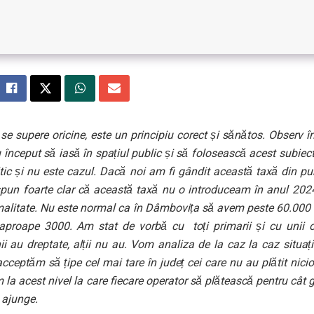
se supere oricine, este un principiu corect și sănătos. Observ î
 început să iasă în spațiul public și să folosească acest subiec
itic și nu este cazul. Dacă noi am fi gândit această taxă din p
 spun foarte clar că această taxă nu o introduceam în anul 2024
malitate. Nu este normal ca în Dâmbovița să avem peste 60.000 d
aproape 3000. Am stat de vorbă cu toți primarii și cu unii o
ii au dreptate, alții nu au. Vom analiza de la caz la caz situați
ceptăm să țipe cel mai tare în județ cei care nu au plătit nici
la acest nivel la care fiecare operator să plătească pentru cât
 ajunge.