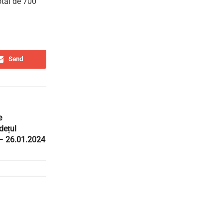
otal de 700
Send
e
dețul
– 26.01.2024