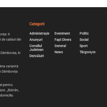
Categorii
Administrație
Eveniment
Politic
vița: 9
i de cabluri din
Anunțuri
Fapt Divers
Social
Consiliul
General
Sport
Judetean
News
Târgoviște
n Dâmbovița, în
Dezvăluiri
rima variantă
 în Dâmbovița
ei pentru
iște. „Bătrân,
 domiciliu