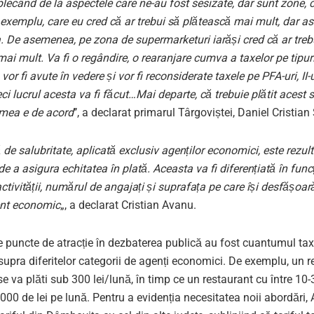
plecând de la aspectele care ne-au fost sesizate, dar sunt zone,
 exemplu, care eu cred că ar trebui să plătească mai mult, dar as
. De asemenea, pe zona de supermarketuri iarăși cred că ar treb
ai mult. Va fi o regândire, o rearanjare cumva a taxelor pe tipuri 
 vor fi avute în vedere și vor fi reconsiderate taxele pe PFA-uri, II-
ci lucrul acesta va fi făcut…
Mai departe, că trebuie plătit acest s
umea e de acord
’’, a declarat primarul Târgoviștei, Daniel Cristian
de salubritate, aplicată exclusiv agenților economici, este rezult
 de a asigura echitatea în plată. Aceasta va fi diferențiată în func
activității, numărul de angajați și suprafața pe care își desfășoar
ent economic
„, a declarat Cristian Avanu.
e puncte de atracție în dezbaterea publică au fost cuantumul tax
upra diferitelor categorii de agenți economici. De exemplu, un r
 va plăti sub 300 lei/lună, în timp ce un restaurant cu între 10
000 de lei pe lună. Pentru a evidenția necesitatea noii abordări,