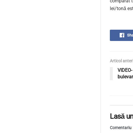
comparat ta
lei/tonă es
Sha
Articol anter
VIDEO- 
bulevar
Lasă un
Comentariu