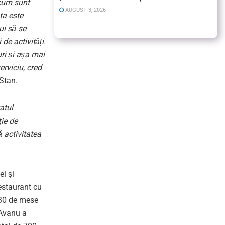
 cum sunt
AUGUST 3, 2026
ta este
ui să se
de activități.
uri și așa mai
erviciu, cred
 Stan.
atul
ție de
ă activitatea
ei și
estaurant cu
-30 de mese
 Avanu a