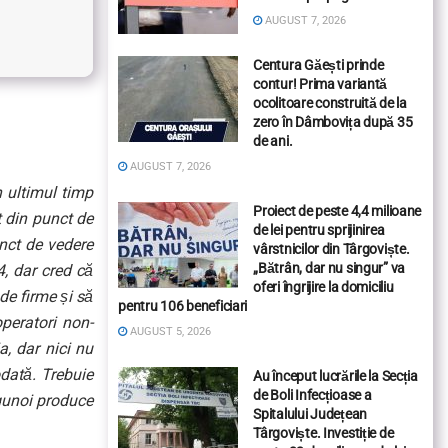
AUGUST 7, 2026
Centura Găești prinde
contur! Prima variantă
ocolitoare construită de la
zero în Dâmbovița după 35
de ani.
AUGUST 7, 2026
n ultimul timp
Proiect de peste 4,4 milioane
t din punct de
de lei pentru sprijinirea
unct de vedere
vârstnicilor din Târgoviște.
„Bătrân, dar nu singur” va
, dar cred că
oferi îngrijire la domiciliu
e firme și să
pentru 106 beneficiari
peratori non-
AUGUST 5, 2026
a, dar nici nu
odată. Trebuie
Au început lucrările la Secția
de Boli Infecțioase a
 gunoi produce
Spitalului Județean
Târgoviște. Investiție de