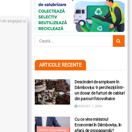
ARTICOLE RECENTE
Descinderi de amploare în
Dâmbovița: 9 percheziții într-
un dosar de furturi de cabluri
din parcuri fotovoltaice
AUGUST 7, 2026
Cu ce vine ministrul
Economiei în Dâmbovița, în
afară de propagandă?