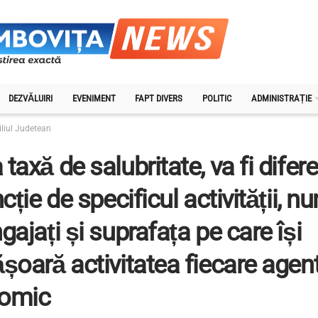
DEZVĂLUIRI
EVENIMENT
FAPT DIVERS
POLITIC
ADMINISTRAȚIE
liul Judetean
taxă de salubritate, va fi difer
ncție de specificul activității, n
gajați și suprafața pe care își
șoară activitatea fiecare agen
omic