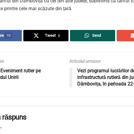
riful din Dâmbovița cu cel din alte județe, subliniind că tariful t
te printre cele mai scăzute din țară.
re
10
Tweet
6
Send
ior
Articolul următor
Eveniment rutier pe
Vezi programul lucrărilor d
dul Unirii
infrastructură rutieră din ju
Dâmbovița, în perioada 22
 răspuns
*