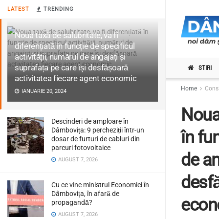
LATEST
TRENDING
Noua taxă de salubritate, va fi
diferențiată în funcție de specificul
activității, numărul de angajați și
suprafața pe care își desfășoară
STIRI
activitatea fiecare agent economic
Home
Consi
IANUARIE 20, 2024
Noua 
Descinderi de amploare în
Dâmbovița: 9 percheziții într-un
în fu
dosar de furturi de cabluri din
parcuri fotovoltaice
de an
AUGUST 7, 2026
desfă
Cu ce vine ministrul Economiei în
Dâmbovița, în afară de
econ
propagandă?
AUGUST 7, 2026