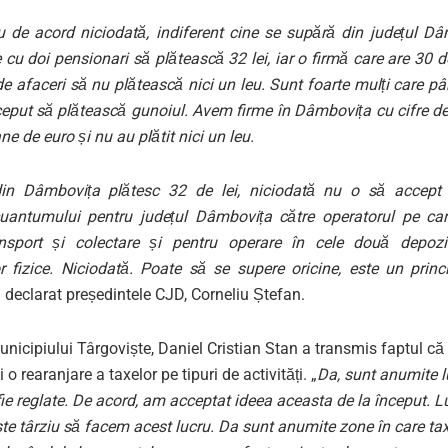
u de acord niciodată, indiferent cine se supără din județul Dâ
cu doi pensionari să plătească 32 lei, iar o firmă care are 30 
de afaceri să nu plătească nici un leu. Sunt foarte mulți care pâ
eput să plătească gunoiul. Avem firme în Dâmbovița cu cifre de 
ne de euro și nu au plătit nici un leu.
 din Dâmbovița plătesc 32 de lei, niciodată nu o să accept
uantumului pentru județul Dâmbovița către operatorul pe car
nsport și colectare și pentru operare în cele două depozi
r fizice. Niciodată. Poate să se supere oricine, este un princi
a declarat președintele CJD, Corneliu Ștefan.
nicipiului Târgoviște, Daniel Cristian Stan a transmis faptul că
 o rearanjare a taxelor pe tipuri de activități. „
Da, sunt anumite l
fie reglate. De acord, am acceptat ideea aceasta de la început. Lu
ste târziu să facem acest lucru. Da sunt anumite zone în care taxe