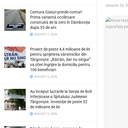
ianuarie 20, 
Centura Găești prinde contur!
Prima variantă ocolitoare
construită de la zero în Dâmbovița
după 35 de ani.
AUGUST 7, 2026
Proiect de peste 4,4 milioane de lei
pentru sprijinirea vârstnicilor din
Târgoviște. „Bătrân, dar nu singur”
va oferi îngrijire la domiciliu pentru
106 beneficiari
AUGUST 5, 2026
Au început lucrările la Secția de Boli
Infecțioase a Spitalului Județean
Târgoviște. Investiție de peste 32
de milioane de lei
AUGUST 5, 2026