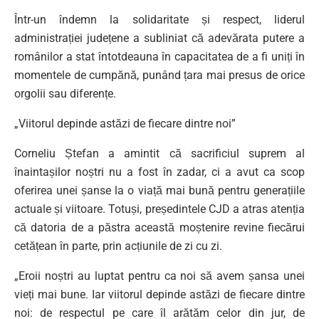
Într-un îndemn la solidaritate și respect, liderul
administrației județene a subliniat că adevărata putere a
românilor a stat întotdeauna în capacitatea de a fi uniți în
momentele de cumpănă, punând țara mai presus de orice
orgolii sau diferențe.
„Viitorul depinde astăzi de fiecare dintre noi”
Corneliu Ștefan a amintit că sacrificiul suprem al
înaintașilor noștri nu a fost în zadar, ci a avut ca scop
oferirea unei șanse la o viață mai bună pentru generațiile
actuale și viitoare. Totuși, președintele CJD a atras atenția
că datoria de a păstra această moștenire revine fiecărui
cetățean în parte, prin acțiunile de zi cu zi.
„Eroii noștri au luptat pentru ca noi să avem șansa unei
vieți mai bune. Iar viitorul depinde astăzi de fiecare dintre
noi: de respectul pe care îl arătăm celor din jur, de