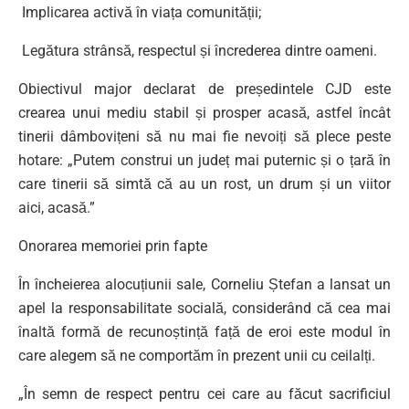
Implicarea activă în viața comunității;
Legătura strânsă, respectul și încrederea dintre oameni.
Obiectivul major declarat de președintele CJD este
crearea unui mediu stabil și prosper acasă, astfel încât
tinerii dâmbovițeni să nu mai fie nevoiți să plece peste
hotare: „Putem construi un județ mai puternic și o țară în
care tinerii să simtă că au un rost, un drum și un viitor
aici, acasă.”
Onorarea memoriei prin fapte
În încheierea alocuțiunii sale, Corneliu Ștefan a lansat un
apel la responsabilitate socială, considerând că cea mai
înaltă formă de recunoștință față de eroi este modul în
care alegem să ne comportăm în prezent unii cu ceilalți.
„În semn de respect pentru cei care au făcut sacrificiul