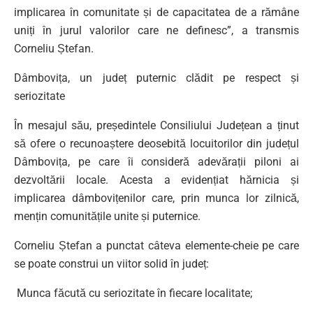
implicarea în comunitate și de capacitatea de a rămâne
uniți în jurul valorilor care ne definesc”, a transmis
Corneliu Ștefan.
Dâmbovița, un județ puternic clădit pe respect și
seriozitate
În mesajul său, președintele Consiliului Județean a ținut
să ofere o recunoaștere deosebită locuitorilor din județul
Dâmbovița, pe care îi consideră adevărații piloni ai
dezvoltării locale. Acesta a evidențiat hărnicia și
implicarea dâmbovițenilor care, prin munca lor zilnică,
mențin comunitățile unite și puternice.
Corneliu Ștefan a punctat câteva elemente-cheie pe care
se poate construi un viitor solid în județ:
Munca făcută cu seriozitate în fiecare localitate;