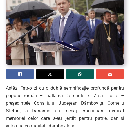
Astăzi, într-o zi cu o dublă semnificație profundă pentru
poporul român – Înălțarea Domnului și Ziua Eroilor –
președintele Consiliului Județean Dâmbovița, Corneliu
Ștefan, a transmis un mesaj emoționant dedicat
memoriei celor care s-au jertfit pentru patrie, dar și
viitorului comunității dâmbovițene.