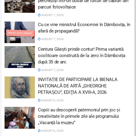
percheziții într-un dosar de furturi de cabluri din
parcuri fotovoltaice
AUGUST 7, 2026
Cu ce vine ministrul Economiei în Dâmbovița, în
afară de propagandă?
AUGUST 7, 2026
Centura Găești prinde contur! Prima variantă
ocolitoare construită de la zero în Dâmbovița
după 35 de ani.
AUGUST 7, 2026
INVITAȚIE DE PARTICIPARE LA BIENALA
NAȚIONALĂ DE ARTĂ „GHEORGHE
PETRAȘCU”, EDIŢIA A XVIII-A, 2026
AUGUST 6, 2026
Copiii au descoperit patrimoniul prin joc și
creativitate în primele zile ale programului
„Vacanță la muzeu”
AUGUST 6, 2026