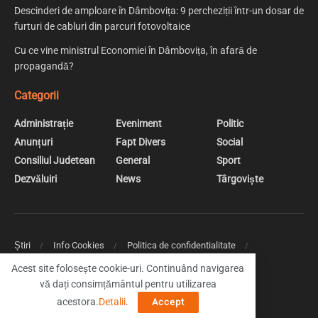
Descinderi de amploare în Dâmbovița: 9 percheziții într-un dosar de
furturi de cabluri din parcuri fotovoltaice
Cu ce vine ministrul Economiei în Dâmbovița, în afară de
propagandă?
Categorii
Administrație
Eveniment
Politic
Anunțuri
Fapt Divers
Social
Consiliul Judetean
General
Sport
Dezvăluiri
News
Târgoviște
Știri
Info Cookies
Politica de confidentialitate
Web Design | Creare Site Web Targoviste
Acest site folosește cookie-uri. Continuând navigarea
vă dați consimțământul pentru utilizarea
© 2019 DambovitaNews - Cele mai noi stiri din Dambovita
acestora.
Detalii
.
Accept