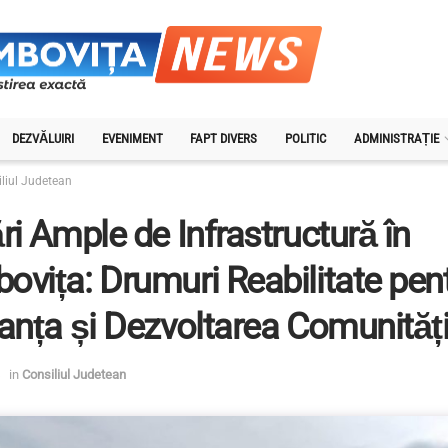
DEZVĂLUIRI
EVENIMENT
FAPT DIVERS
POLITIC
ADMINISTRAȚIE
liul Judetean
ri Ample de Infrastructură în
vița: Drumuri Reabilitate pen
anța și Dezvoltarea Comunități
in
Consiliul Judetean