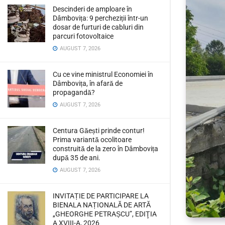
Descinderi de amploare în
Dâmbovița: 9 percheziții într-un
dosar de furturi de cabluri din
parcuri fotovoltaice
AUGUST 7, 2026
Cu ce vine ministrul Economiei în
Dâmbovița, în afară de
propagandă?
AUGUST 7, 2026
Centura Găești prinde contur!
Prima variantă ocolitoare
construită de la zero în Dâmbovița
după 35 de ani.
AUGUST 7, 2026
INVITAȚIE DE PARTICIPARE LA
BIENALA NAȚIONALĂ DE ARTĂ
„GHEORGHE PETRAȘCU”, EDIŢIA
A XVIII-A, 2026