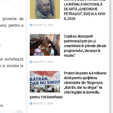
LA BIENALA NAȚIONALĂ
DE ARTĂ „GHEORGHE
PETRAȘCU”, EDIŢIA A XVIII-
 proiecte de
A, 2026
ului, pentru a
AUGUST 6, 2026
Copiii au descoperit
patrimoniul prin joc și
!
creativitate în primele zile ale
programului „Vacanță la
muzeu”
se asfaltează
AUGUST 6, 2026
e și accese la
Proiect de peste 4,4 milioane
de lei pentru sprijinirea
vârstnicilor din Târgoviște.
„Bătrân, dar nu singur” va
oferi îngrijire la domiciliu
pentru 106 beneficiari
AUGUST 5, 2026
an.