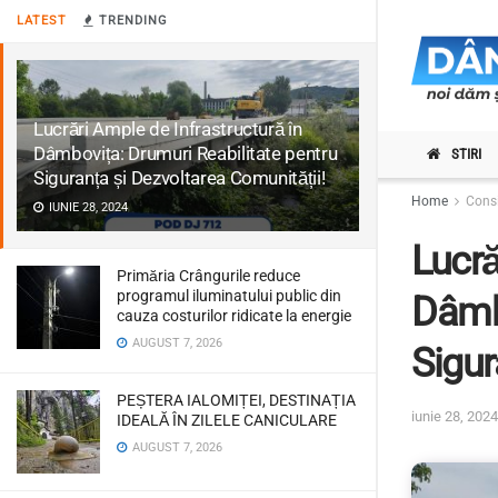
LATEST
TRENDING
Lucrări Ample de Infrastructură în
Dâmbovița: Drumuri Reabilitate pentru
STIRI
Siguranța și Dezvoltarea Comunității!
Home
Consi
IUNIE 28, 2024
Lucră
Primăria Crângurile reduce
programul iluminatului public din
Dâmbo
cauza costurilor ridicate la energie
AUGUST 7, 2026
Sigur
PEȘTERA IALOMIȚEI, DESTINAȚIA
iunie 28, 2024
IDEALĂ ÎN ZILELE CANICULARE
AUGUST 7, 2026