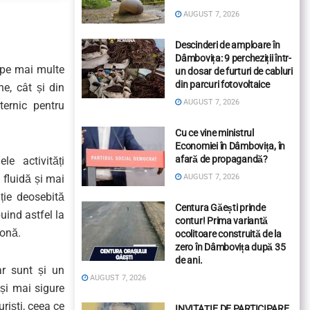
AUGUST 7, 2026
Descinderi de amploare în
Dâmbovița: 9 percheziții într-
e pe mai multe
un dosar de furturi de cabluri
din parcuri fotovoltaice
e, cât și din
AUGUST 7, 2026
ternic pentru
Cu ce vine ministrul
Economiei în Dâmbovița, în
afară de propagandă?
le activități
AUGUST 7, 2026
 fluidă și mai
ție deosebită
Centura Găești prinde
buind astfel la
contur! Prima variantă
zonă.
ocolitoare construită de la
zero în Dâmbovița după 35
de ani.
dar sunt și un
AUGUST 7, 2026
și mai sigure
riști, ceea ce
INVITAȚIE DE PARTICIPARE