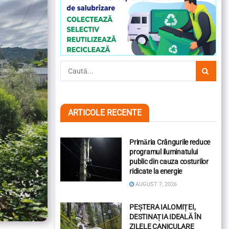
ARTICOLE RECENTE
Primăria Crângurile reduce
programul iluminatului
public din cauza costurilor
ridicate la energie
AUGUST 7, 2026
PEȘTERA IALOMIȚEI,
DESTINAȚIA IDEALĂ ÎN
ZILELE CANICULARE