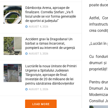
poate duce
Dâmbovița Arena, aproape de
finalizare. Corneliu Ștefan: „Va fi
locul unde se vor forma generațiile
Astfel, C
de sportivi ai județului”
infrastruct
AUGUST 4, 2026
crea condiț
Accident grav la Dragodana! Un
„Lucrări î
bărbat a rămas încarcerat,
pompierii au intervenit de urgență
AUGUST 3, 2026
Cu fonduri
drumuri și 
Lucrările la noua Unitate de Primiri
proprietăți!
Urgențe a Spitalului Județean
Târgoviște, aproape de final.
Investiție de 20 de milioane de lei
Pentru dru
pentru sănătatea dâmbovițenilor
Drumuri J
AUGUST 3, 2026
Modernizar
Consiliul 
LOAD MORE