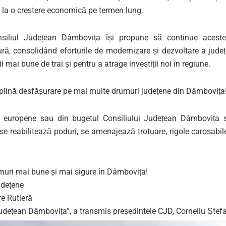
 la o creștere economică pe termen lung.
onsiliul Județean Dâmbovița își propune să continue aceste
ură, consolidând eforturile de modernizare și dezvoltare a județ
ii mai bune de trai și pentru a atrage investiții noi în regiune.
n plină desfășurare pe mai multe drumuri județene din Dâmbovița
 europene sau din bugetul Consiliului Județean Dâmbovița 
se reabilitează poduri, se amenajează trotuare, rigole carosabil
muri mai bune și mai sigure în
Dâmbovița
!
udețene
e Rutieră
Județean Dâmbovița”, a transmis președintele CJD, Corneliu Ștef