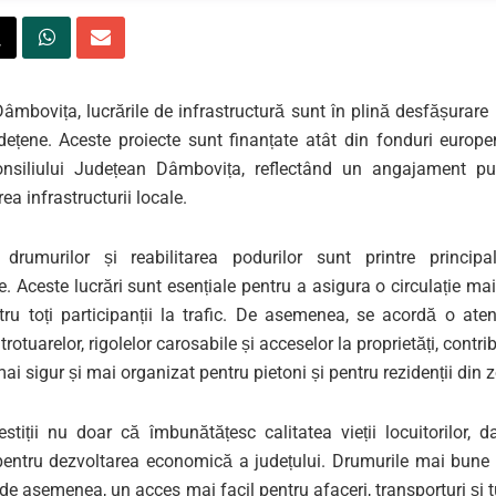
Dâmbovița, lucrările de infrastructură sunt în plină desfășurar
dețene. Aceste proiecte sunt finanțate atât din fonduri europen
nsiliului Județean Dâmbovița, reflectând un angajament pu
ea infrastructurii locale.
 drumurilor și reabilitarea podurilor sunt printre principale
. Aceste lucrări sunt esențiale pentru a asigura o circulație mai
tru toți participanții la trafic. De asemenea, se acordă o aten
trotuarelor, rigolelor carosabile și acceselor la proprietăți, contri
i sigur și mai organizat pentru pietoni și pentru rezidenții din 
estiții nu doar că îmbunătățesc calitatea vieții locuitorilor, 
pentru dezvoltarea economică a județului. Drumurile mai bune 
e asemenea, un acces mai facil pentru afaceri, transporturi și tu