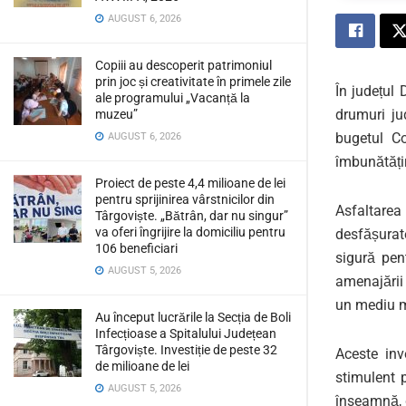
AUGUST 6, 2026
Copiii au descoperit patrimoniul
prin joc și creativitate în primele zile
În județul 
ale programului „Vacanță la
drumuri ju
muzeu”
bugetul Co
AUGUST 6, 2026
îmbunătățir
Proiect de peste 4,4 milioane de lei
pentru sprijinirea vârstnicilor din
Asfaltarea
Târgoviște. „Bătrân, dar nu singur”
va oferi îngrijire la domiciliu pentru
desfășurate
106 beneficiari
sigură pen
AUGUST 5, 2026
amenajării 
un mediu ma
Au început lucrările la Secția de Boli
Infecțioase a Spitalului Județean
Târgoviște. Investiție de peste 32
Aceste inv
de milioane de lei
stimulent 
AUGUST 5, 2026
înseamnă, d