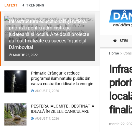
LATEST
TRENDING
Infrastructura educațională și rutieră,
priorități pentru administrația
județeană și locală. Alte două proiecte
au fost finalizate cu succes în județul
STIRI
Dâmbovița!
Home
Consi
MARTIE 22, 2022
Infra
Primăria Crângurile reduce
programul iluminatului public din
prior
cauza costurilor ridicate la energie
AUGUST 7, 2026
local
PEȘTERA IALOMIȚEI, DESTINAȚIA
final
IDEALĂ ÎN ZILELE CANICULARE
AUGUST 7, 2026
martie 22, 20