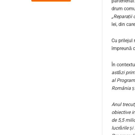
parteneriat 
drum comun
„Reparații 
lei, din ca
Cu prilejul
împreună c
În contextu
astăzi prim
al Program
România și
Anul trecut
obiective 
de 5,5 mili
lucrările ș