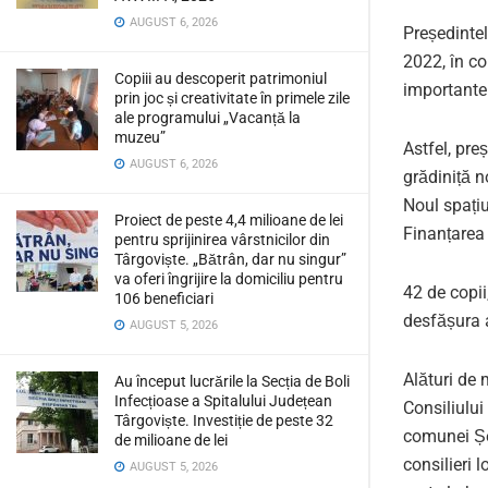
AUGUST 6, 2026
Președintel
2022, în co
Copiii au descoperit patrimoniul
importante 
prin joc și creativitate în primele zile
ale programului „Vacanță la
muzeu”
Astfel, pre
AUGUST 6, 2026
grădiniță n
Noul spațiu
Proiect de peste 4,4 milioane de lei
Finanțarea 
pentru sprijinirea vârstnicilor din
Târgoviște. „Bătrân, dar nu singur”
va oferi îngrijire la domiciliu pentru
42 de copii
106 beneficiari
desfășura a
AUGUST 5, 2026
Alături de 
Au început lucrările la Secția de Boli
Infecțioase a Spitalului Județean
Consiliului
Târgoviște. Investiție de peste 32
comunei Șel
de milioane de lei
consilieri l
AUGUST 5, 2026