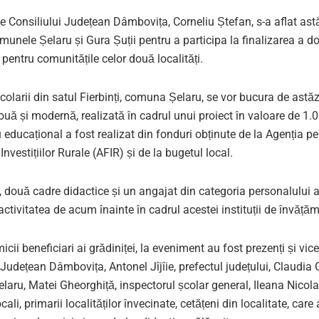
e Consiliului Județean Dâmbovița, Corneliu Ștefan, s-a aflat ast
munele Șelaru și Gura Șuții pentru a participa la finalizarea a d
pentru comunitățile celor două localități.
școlarii din satul Fierbinți, comuna Șelaru, se vor bucura de astăz
ouă și modernă, realizată în cadrul unui proiect în valoare de 1.0
 educațional a fost realizat din fonduri obținute de la Agenția pe
Investițiilor Rurale (AFIR) și de la bugetul local.
, două cadre didactice și un angajat din categoria personalului au
ctivitatea de acum înainte în cadrul acestei instituții de învăță
micii beneficiari ai grădiniței, la eveniment au fost prezenți și vic
 Județean Dâmbovița, Antonel Jîjîie, prefectul județului, Claudia G
aru, Matei Gheorghiță, inspectorul școlar general, Ileana Nicol
ocali, primarii localităților învecinate, cetățeni din localitate, care