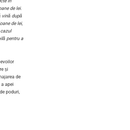
cte în
ane de lei.
ă vină după
oane de lei,
 cazul
ilă pentru a
evoilor
re și
enajarea de
 a apei
 de poduri,