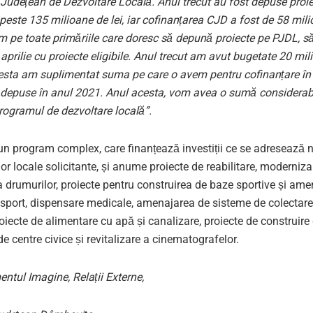
Județean de Dezvoltare Locală. Anul trecut au fost depuse proie
peste 135 milioane de lei, iar cofinanțarea CJD a fost de 58 milio
m pe toate primăriile care doresc să depună proiecte pe PJDL, s
aprilie cu proiecte eligibile. Anul trecut am avut bugetate 20 mili
cesta am suplimentat suma pe care o avem pentru cofinanțare în
r depuse în anul 2021. Anul acesta, vom avea o sumă considerab
rogramul de dezvoltare locală”.
n program complex, care finanțează investiții ce se adresează n
or locale solicitante, și anume proiecte de reabilitare, moderniza
 a drumurilor, proiecte pentru construirea de baze sportive și am
 sport, dispensare medicale, amenajarea de sisteme de colectare
roiecte de alimentare cu apă și canalizare, proiecte de construire
 de centre civice și revitalizare a cinematografelor.
ntul Imagine, Relații Externe,