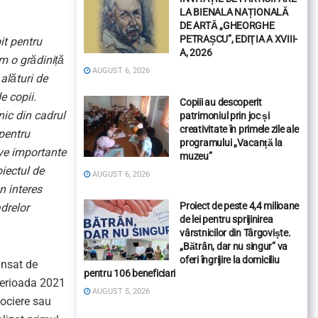
LA BIENALA NAȚIONALĂ
DE ARTĂ „GHEORGHE
PETRAȘCU”, EDIŢIA A XVIII-
it pentru
A, 2026
m o grădiniță
AUGUST 6, 2026
alături de
e copii.
Copiii au descoperit
nic din cadrul
patrimoniul prin joc și
creativitate în primele zile ale
 pentru
programului „Vacanță la
ive importante
muzeu”
iectul de
AUGUST 6, 2026
n interes
Proiect de peste 4,4 milioane
adrelor
de lei pentru sprijinirea
vârstnicilor din Târgoviște.
„Bătrân, dar nu singur” va
oferi îngrijire la domiciliu
ansat de
pentru 106 beneficiari
 perioada 2021
AUGUST 5, 2026
ociere sau