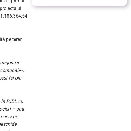
alizat primul
proiectului
e 1.186.364,54
ită pe teren
naugurăm
i comunale»,
est fel din
e în PJDL cu
ocieri – una
om începe
edeschide