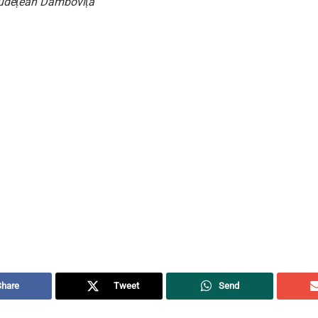
Județean Dâmbovița
Share
Tweet
Send