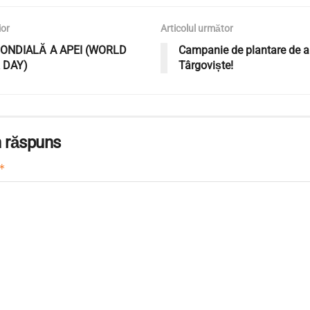
ior
Articolul următor
MONDIALĂ A APEI (WORLD
Campanie de plantare de ar
 DAY)
Târgoviște!
 răspuns
*