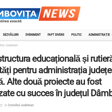
DEZVĂLUIRI
EVENIMENT
FAPT DIVERS
POLITIC
ADMINISTRAȚIE
liul Judetean
structura educațională și rutieră
ități pentru administrația județ
ă. Alte două proiecte au fost
izate cu succes în județul Dâmb
22
in
Consiliul Judetean