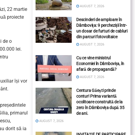
AUGUST 7, 2026
ăzi, 22 martie
ouă proiecte
Descinderi de amploare în
Dâmbovița: 9 percheziții într-
un dosar de furturi de cabluri
din parcuri fotovoltaice
i de o
AUGUST 7, 2026
00.000 lei.
ntru
Cu ce vine ministrul
Economiei în Dâmbovița, în
afară de propagandă?
AUGUST 7, 2026
xiliar își vor
mânt.
Centura Găești prinde
contur! Prima variantă
ocolitoare construită de la
epreședintele
zero în Dâmbovița după 35
ilia, primarul
de ani.
aescu,
AUGUST 7, 2026
 au dorit să ia
INVITAȚIE DE PARTICIPARE