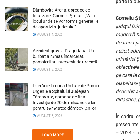
parte la bu
Dâmbovița Arena, aproape de
finalizare. Corneliu Ștefan: „Va fi
Corneliu Ș
locul unde se vor forma generațiile
județul Dâm
de sportivi ai județului”
modernă și 
AUGUST 4, 2026
doamna pref
Felicit adm
Accident grav la Dragodana! Un
bărbat a rămas încarcerat,
primăriei Ș
pompierii au intervenit de urgență
obiectivele
AUGUST 3, 2026
pe care le 
reabilitare
Lucrările la noua Unitate de Primiri
deosebit ac
Urgențe a Spitalului Județean
Târgoviște, aproape de final.
didactice, p
Investiție de 20 de milioane de lei
pentru sănătatea dâmbovițenilor
În cadrul 
AUGUST 3, 2026
președintel
– 2024 și 
LOAD MORE