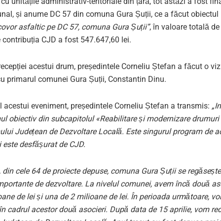
cu unitățile administrativ-teritoriale din țară, tot astăzi a fost fin
al, și anume DC 57 din comuna Gura Șuții, ce a făcut obiectul 
covor asfaltic pe DC 57, comuna Gura Șuții”
, în valoare totală d
re contribuția CJD a fost 547.647,60 lei.
 recepției acestui drum, președintele Corneliu Ștefan a făcut o viz
u primarul comunei Gura Șuții, Constantin Dinu.
l acestui eveniment, președintele Corneliu Ștefan a transmis:
„I
ul obiectiv din subcapitolul
«
Reabilitare și modernizare drumur
ului Județean de Dezvoltare Locală. Este singurul program de ac
 este desfășurat de CJD.
, din cele 64 de proiecte depuse, comuna Gura Șuții se regăseșt
importante de dezvoltare. La nivelul comunei, avem încă două as
oane de lei și una de 2 milioane de lei. În perioada următoare, v
i în cadrul acestor două asocieri. După data de 15 aprilie, vom r