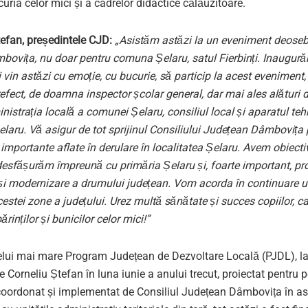
curia celor mici și a cadrelor didactice călăuzitoare.
tefan, președintele CJD:
„Asistăm astăzi la un eveniment deoseb
bovița, nu doar pentru comuna Șelaru, satul Fierbinți. Inaugură
vin astăzi cu emoție, cu bucurie, să particip la acest eveniment, 
ect, de doamna inspector școlar general, dar mai ales alături d
inistrația locală a comunei Șelaru, consiliul local și aparatul teh
elaru. Vă asigur de tot sprijinul Consiliului Județean Dâmbovița
 importante aflate în derulare în localitatea Șelaru. Avem obiect
desfășurăm împreună cu primăria Șelaru și, foarte important, pro
 și modernizare a drumului județean. Vom acorda în continuare u
estei zone a județului. Urez multă sănătate și succes copiilor, c
ărinților și bunicilor celor mici!”
celui mai mare Program Județean de Dezvoltare Locală (PJDL), l
e Corneliu Ștefan în luna iunie a anului trecut, proiectat pentru
coordonat și implementat de Consiliul Județean Dâmbovița în as