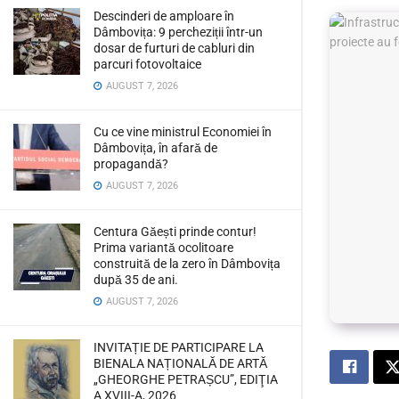
Descinderi de amploare în
Dâmbovița: 9 percheziții într-un
dosar de furturi de cabluri din
parcuri fotovoltaice
AUGUST 7, 2026
Cu ce vine ministrul Economiei în
Dâmbovița, în afară de
propagandă?
AUGUST 7, 2026
Centura Găești prinde contur!
Prima variantă ocolitoare
construită de la zero în Dâmbovița
după 35 de ani.
AUGUST 7, 2026
INVITAȚIE DE PARTICIPARE LA
BIENALA NAȚIONALĂ DE ARTĂ
„GHEORGHE PETRAȘCU”, EDIŢIA
A XVIII-A, 2026