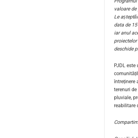
Programul 
valoare de 
Le așteptă
data de 15 
iar anul a
proiectelo
deschide p
PJDL este u
comunitățil
întreținere
terenuri de
pluviale, p
reabilitare
Compartime