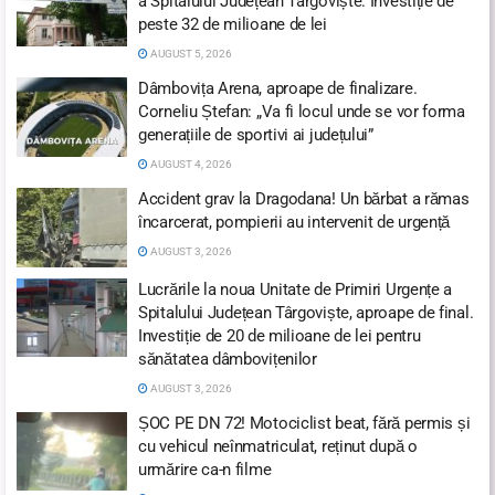
a Spitalului Județean Târgoviște. Investiție de
peste 32 de milioane de lei
AUGUST 5, 2026
Dâmbovița Arena, aproape de finalizare.
Corneliu Ștefan: „Va fi locul unde se vor forma
generațiile de sportivi ai județului”
AUGUST 4, 2026
Accident grav la Dragodana! Un bărbat a rămas
încarcerat, pompierii au intervenit de urgență
AUGUST 3, 2026
Lucrările la noua Unitate de Primiri Urgențe a
Spitalului Județean Târgoviște, aproape de final.
Investiție de 20 de milioane de lei pentru
sănătatea dâmbovițenilor
AUGUST 3, 2026
ȘOC PE DN 72! Motociclist beat, fără permis și
cu vehicul neînmatriculat, reținut după o
urmărire ca-n filme