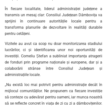
În fiecare localitate, liderul administrației județene a
transmis un mesaj clar: Consiliul Județean Dâmbovița va
sprijini în continuare autoritățile locale pentru a
transforma planurile de dezvoltare în realități durabile
pentru cetățeni.
Vizitele au avut ca scop nu doar monitorizarea stadiului
lucrărilor, ci și identificarea unor noi oportunități de
investiții. Corneliu Ștefan a subliniat importanța atragerii
de fonduri prin programe naționale și europene, dar și a
colaborării strânse între Consiliul Județean și
administrațiile locale.
„Nu există loc mai potrivit pentru administrație decât în
mijlocul comunităților. Ne propunem ca fiecare investiție
să conteze cu adevărat pentru oameni, iar munca noastră
să se reflecte concret în viața de zi cu zi a dâmbovițenilor.