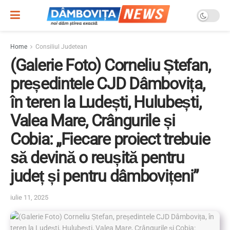
Home
Consiliul Judetean
(Galerie Foto) Corneliu Ștefan,
președintele CJD Dâmbovița,
în teren la Ludești, Hulubești,
Valea Mare, Crângurile și
Cobia: „Fiecare proiect trebuie
să devină o reușită pentru
județ și pentru dâmbovițeni”
iulie 11, 2025