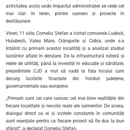
activitatea acolo unde impactul administrației se vede cel
mai clar: în teren, printre oameni și proiecte în
desfășurare.
Vineri, 11 iulie, Corneliu Ștefan a vizitat comunele Ludești,
Hulubești, Valea Mare, Crângurile și Cobia, unde s-a
întâlnit cu primarii acestor localități și a analizat stadiul
lucrărilor aflate în derulare. De la infrastructură rutieră și
rețele de utilități, până la investiții în educație și sănătate,
președintele CJD a vrut să vadă la fața locului cum
decurg lucrările finanțate din fonduri județene,
guvernamentale sau europene.
„Primarii sunt cei care cunosc cel mai bine realitățile din
fiecare localitate și nevoile reale ale oamenilor. De aceea,
dialogul direct cu ei și vizitele constante în comunități
sunt esențiale pentru ca fiecare proiect să fie dus la bun
sfârșit”, a declarat Corneliu Ștefan.