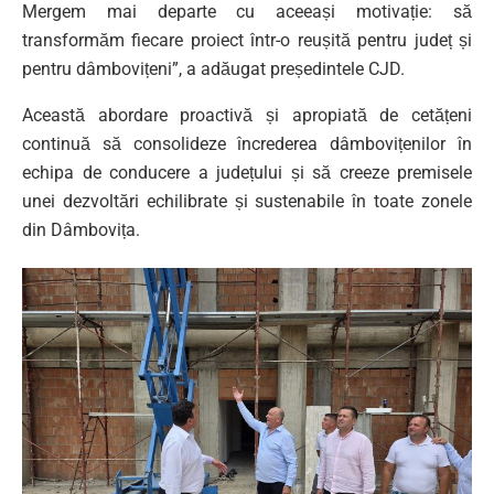
Mergem mai departe cu aceeași motivație: să
transformăm fiecare proiect într-o reușită pentru județ și
pentru dâmbovițeni”, a adăugat președintele CJD.
Această abordare proactivă și apropiată de cetățeni
continuă să consolideze încrederea dâmbovițenilor în
echipa de conducere a județului și să creeze premisele
unei dezvoltări echilibrate și sustenabile în toate zonele
din Dâmbovița.