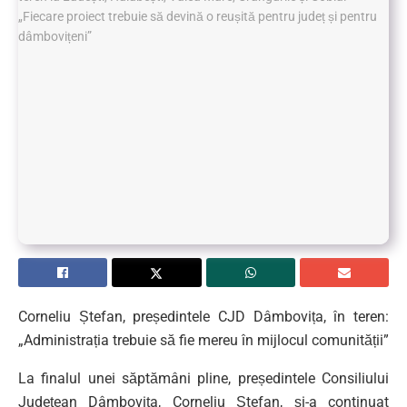
Corneliu Ștefan, președintele CJD Dâmbovița, în teren:
„Administrația trebuie să fie mereu în mijlocul comunității”
La finalul unei săptămâni pline, președintele Consiliului
Județean Dâmbovița, Corneliu Ștefan, și-a continuat