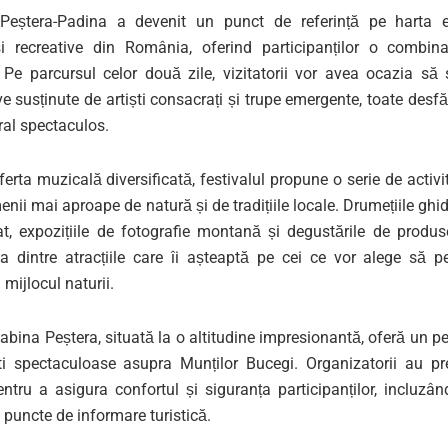
 Peștera-Padina a devenit un punct de referință pe harta 
și recreative din România, oferind participanților o combin
. Pe parcursul celor două zile, vizitatorii vor avea ocazia să
ve susținute de artiști consacrați și trupe emergente, toate desfă
ral spectaculos.
erta muzicală diversificată, festivalul propune o serie de activi
ii mai aproape de natură și de tradițiile locale. Drumețiile ghida
at, expozițiile de fotografie montană și degustările de produs
a dintre atracțiile care îi așteaptă pe cei ce vor alege să p
mijlocul naturii.
bina Peștera, situată la o altitudine impresionantă, oferă un pe
ști spectaculoase asupra Munților Bucegi. Organizatorii au pr
ntru a asigura confortul și siguranța participanților, incluzând
puncte de informare turistică.