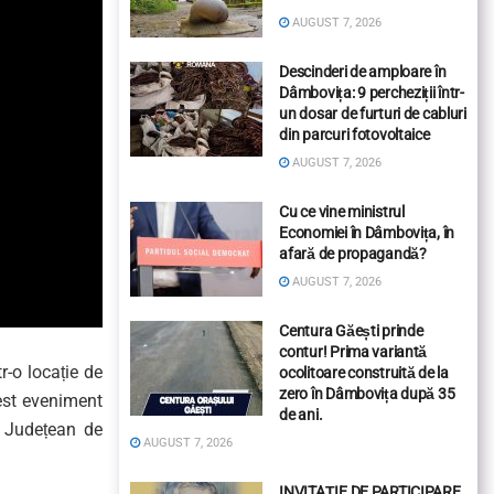
AUGUST 7, 2026
Descinderi de amploare în
Dâmbovița: 9 percheziții într-
un dosar de furturi de cabluri
din parcuri fotovoltaice
AUGUST 7, 2026
Cu ce vine ministrul
Economiei în Dâmbovița, în
afară de propagandă?
AUGUST 7, 2026
Centura Găești prinde
contur! Prima variantă
r-o locație de
ocolitoare construită de la
zero în Dâmbovița după 35
est eveniment
de ani.
i Județean de
AUGUST 7, 2026
INVITAȚIE DE PARTICIPARE