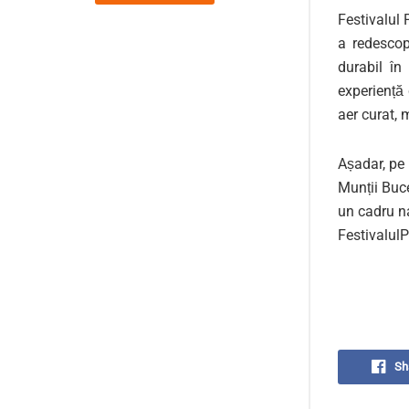
Festivalul 
a redescop
durabil în
experiență
aer curat, 
Așadar, pe 
Munții Buce
un cadru na
Festivalul
Sh