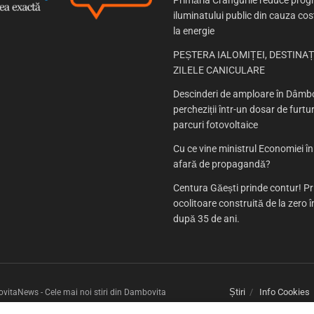
Primăria Crângurile reduce prog
iluminatului public din cauza cost
la energie
PEȘTERA IALOMIȚEI, DESTINAȚ
ZILELE CANICULARE
Descinderi de amploare în Dâmbo
percheziții într-un dosar de furtur
parcuri fotovoltaice
Cu ce vine ministrul Economiei î
afară de propagandă?
Centura Găești prinde contur! P
ocolitoare construită de la zero
după 35 de ani.
Știri
Info Cookies
itaNews - Cele mai noi stiri din Dambovita