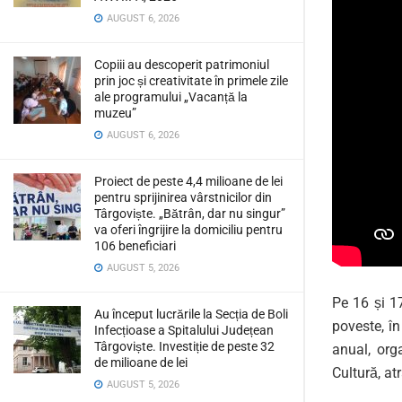
AUGUST 6, 2026
Copiii au descoperit patrimoniul
prin joc și creativitate în primele zile
ale programului „Vacanță la
muzeu”
AUGUST 6, 2026
Proiect de peste 4,4 milioane de lei
pentru sprijinirea vârstnicilor din
Târgoviște. „Bătrân, dar nu singur”
va oferi îngrijire la domiciliu pentru
106 beneficiari
AUGUST 5, 2026
Pe 16 și 17
Au început lucrările la Secția de Boli
poveste, î
Infecțioase a Spitalului Județean
Târgoviște. Investiție de peste 32
anual, org
de milioane de lei
Cultură, atr
AUGUST 5, 2026