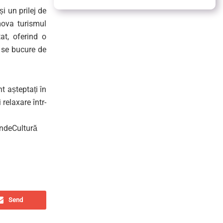
și un prilej de
mova turismul
at, oferind o
ă se bucure de
t așteptați în
 relaxare într-
ndeCultură
Send