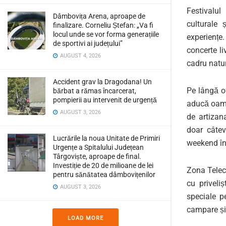
Festivalul
Dâmbovița Arena, aproape de
culturale 
finalizare. Corneliu Ștefan: „Va fi
locul unde se vor forma generațiile
experiențe
de sportivi ai județului”
concerte li
AUGUST 4, 2026
cadru natu
Accident grav la Dragodana! Un
Pe lângă of
bărbat a rămas încarcerat,
pompierii au intervenit de urgență
aducă oamen
AUGUST 3, 2026
de artizan
doar câtev
Lucrările la noua Unitate de Primiri
weekend în 
Urgențe a Spitalului Județean
Târgoviște, aproape de final.
Investiție de 20 de milioane de lei
Zona Teleca
pentru sănătatea dâmbovițenilor
cu priveli
AUGUST 3, 2026
speciale pe
campare și 
LOAD MORE