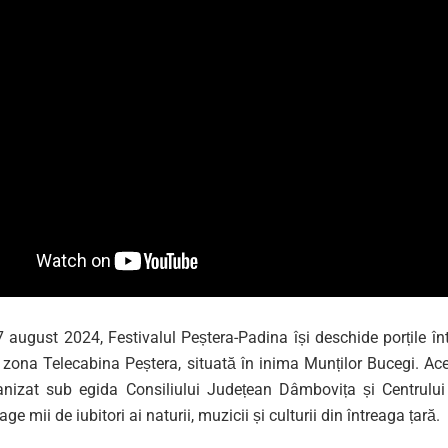
 august 2024, Festivalul Peștera-Padina își deschide porțile înt
n zona Telecabina Peștera, situată în inima Munților Bucegi. Ac
anizat sub egida Consiliului Județean Dâmbovița și Centrulu
age mii de iubitori ai naturii, muzicii și culturii din întreaga țară.