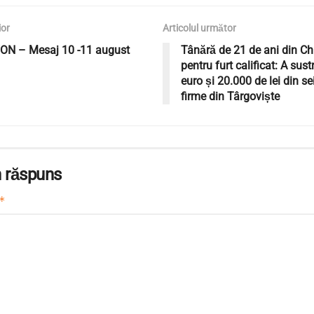
ior
Articolul următor
FON – Mesaj 10 -11 august
Tânără de 21 de ani din Chit
pentru furt calificat: A sus
euro și 20.000 de lei din se
firme din Târgoviște
 răspuns
*