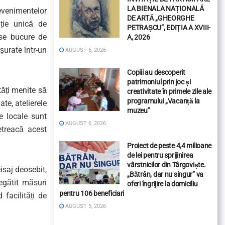
LA BIENALA NAȚIONALĂ
evenimentelor
DE ARTĂ „GHEORGHE
ație unică de
PETRAȘCU”, EDIŢIA A XVIII-
 se bucure de
A, 2026
șurate într-un
AUGUST 6, 2026
Copiii au descoperit
patrimoniul prin joc și
tăți menite să
creativitate în primele zile ale
programului „Vacanță la
te, atelierele
muzeu”
e locale sunt
AUGUST 6, 2026
etreacă acest
Proiect de peste 4,4 milioane
de lei pentru sprijinirea
vârstnicilor din Târgoviște.
isaj deosebit,
„Bătrân, dar nu singur” va
egătit măsuri
oferi îngrijire la domiciliu
pentru 106 beneficiari
 facilități de
AUGUST 5, 2026