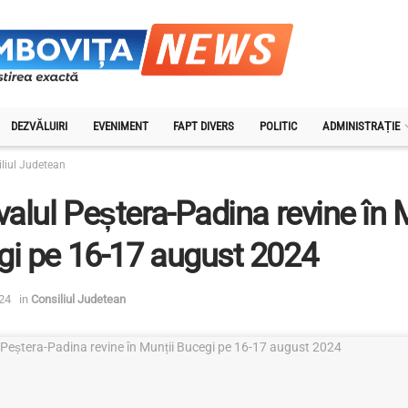
DEZVĂLUIRI
EVENIMENT
FAPT DIVERS
POLITIC
ADMINISTRAȚIE
liul Judetean
valul Peștera-Padina revine în 
gi pe 16-17 august 2024
24
in
Consiliul Judetean