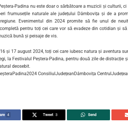
Peștera-Padina nu este doar o sărbătoare a muzicii și culturii, ci 
eri frumusețile naturale ale județului Dâmbovița și de a pro
 regiune. Evenimentul din 2024 promite să fie unul de neuit
 completă pentru toți cei care vor să evadeze din cotidian și s
muzică bună și peisaje de vis.
16 și 17 august 2024, toți cei care iubesc natura și aventura sun
gi, la Festivalul Peștera-Padina, pentru două zile de distracție și
tural deosebit.
PeșteraPadina2024 ConsiliulJudețeanDâmbovița CentrulJudețea
are
4
Tweet
3
Send