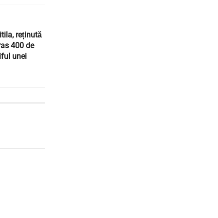
ila, reținută
tras 400 de
iful unei