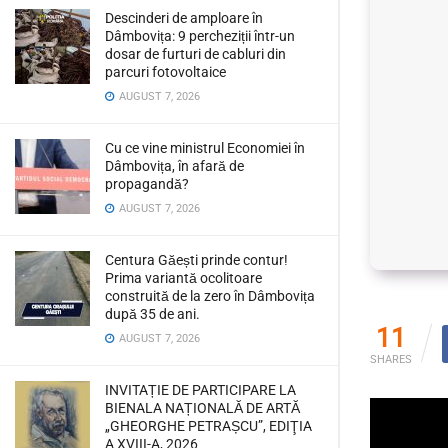
Descinderi de amploare în
Dâmbovița: 9 percheziții într-un
dosar de furturi de cabluri din
parcuri fotovoltaice
AUGUST 7, 2026
Cu ce vine ministrul Economiei în
Dâmbovița, în afară de
propagandă?
AUGUST 7, 2026
Centura Găești prinde contur!
Prima variantă ocolitoare
construită de la zero în Dâmbovița
după 35 de ani.
11
AUGUST 7, 2026
SHARES
INVITAȚIE DE PARTICIPARE LA
BIENALA NAȚIONALĂ DE ARTĂ
„GHEORGHE PETRAȘCU”, EDIŢIA
A XVIII-A, 2026