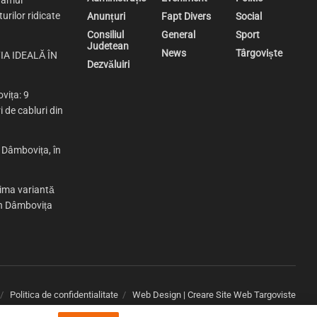
ramul
urilor ridicate
Anunțuri
Fapt Divers
Social
Consiliul
General
Sport
Judetean
News
Târgoviște
IA IDEALĂ ÎN
Dezvăluiri
vița: 9
i de cabluri din
n Dâmbovița, în
rima variantă
 în Dâmbovița
Politica de confidentialitate
Web Design | Creare Site Web Targoviste