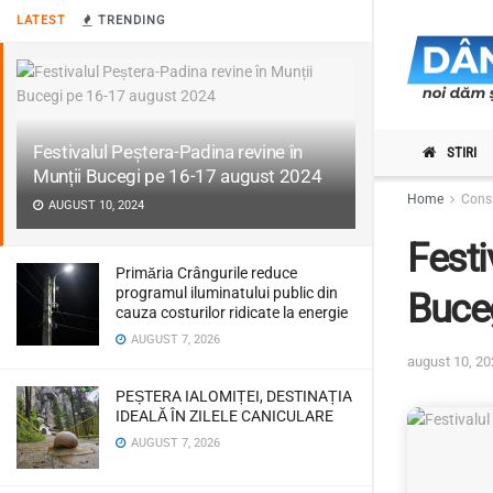
LATEST
TRENDING
Festivalul Peștera-Padina revine în
STIRI
Munții Bucegi pe 16-17 august 2024
Home
Consi
AUGUST 10, 2024
Festi
Primăria Crângurile reduce
programul iluminatului public din
Buce
cauza costurilor ridicate la energie
AUGUST 7, 2026
august 10, 20
PEȘTERA IALOMIȚEI, DESTINAȚIA
IDEALĂ ÎN ZILELE CANICULARE
AUGUST 7, 2026