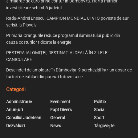
3 miliarde de euro prind contur în Dâmbovița. Harta marilor
investiții care schimbă județul
Radu-Andrei Enescu, CAMPION MONDIAL U19! O poveste de aur
scrisă la Plovdiv
Primăria Crângurile reduce programul iluminatului public din
cauza costurilor ridicate la energie
PEȘTERA IALOMIȚEI, DESTINAȚIA IDEALĂ ÎN ZILELE
CANICULARE
Descinderi de amploare în Dâmbovița: 9 percheziții într-un dosar de
furturi de cabluri din parcuri fotovoltaice
Categorii
Administrație
Eveniment
Politic
Anunțuri
Fapt Divers
Social
Consiliul Judetean
General
Sport
Dezvăluiri
News
Târgoviște