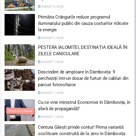
AUGUST 9, 2026
Primăria Crângurile reduce programul
iluminatului public din cauza costurilor ridicate
la energie
AUGUST 7, 2026
PEȘTERA IALOMIȚEI, DESTINAȚIA IDEALĂ ÎN
ZILELE CANICULARE
AUGUST 7, 2026
Descinderi de amploare în Dâmbovița: 9
percheziții într-un dosar de furturi de cabluri din
parcuri fotovoltaice
AUGUST 7, 2026
Cu ce vine ministrul Economiei în Dâmbovița, în
afară de propagandă?
AUGUST 7, 2026
Centura Găești prinde contur! Prima variantă
ocolitoare construită de la zero în Dâmbovița