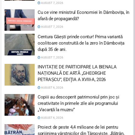
AUGUST 7, 2026
Cu ce vine ministrul Economiei în Dâmbovița, în
afară de propagandă?
AUGUST 7, 2026
Centura Găești prinde contur! Prima variantă
ocolitoare construită de la zero în Dâmbovița
după 35 de ani.
AUGUST 7, 2026
INVITAȚIE DE PARTICIPARE LA BIENALA
NAȚIONALĂ DE ARTĂ „GHEORGHE
PETRAȘCU”, EDIŢIA A XVIII-A, 2026
AUGUST 6, 2026
Copiii au descoperit patrimoniul prin joc și
creativitate în primele zile ale programului
„Vacanță la muzeu”
AUGUST 6, 2026
Proiect de peste 4,4 milioane de lei pentru
sprijinirea vârstnicilor din Târgoviște. „Bătrân,