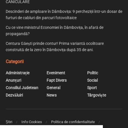
CANICULARE
Descinderi de amploare în Dâmbovița: 9 percheziții într-un dosar de
furturi de cabluri din parcuri fotovoltaice
Cu ce vine ministrul Economiei în Dâmbovița, în afară de
propagandă?
Centura Găești prinde contur! Prima variantă ocolitoare
construită de la zero în Dâmbovița după 35 de ani.
Categorii
Administrație
Eveniment
Politic
Anunțuri
Fapt Divers
Social
Consiliul Judetean
General
Sport
Dezvăluiri
News
Târgoviște
Știri
Info Cookies
Politica de confidentialitate
Web Design | Creare Site Web Targoviste