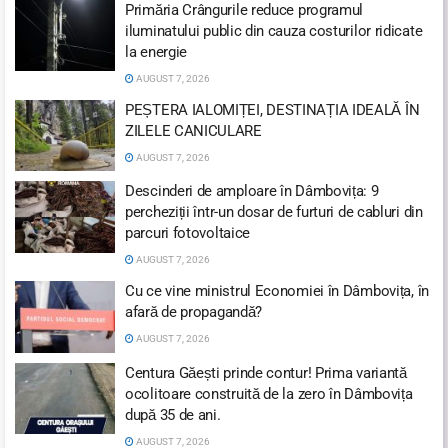
Primăria Crângurile reduce programul
iluminatului public din cauza costurilor ridicate
la energie
AUGUST 7, 2026
PEȘTERA IALOMIȚEI, DESTINAȚIA IDEALĂ ÎN
ZILELE CANICULARE
AUGUST 7, 2026
Descinderi de amploare în Dâmbovița: 9
percheziții într-un dosar de furturi de cabluri din
parcuri fotovoltaice
AUGUST 7, 2026
Cu ce vine ministrul Economiei în Dâmbovița, în
afară de propagandă?
AUGUST 7, 2026
Centura Găești prinde contur! Prima variantă
ocolitoare construită de la zero în Dâmbovița
după 35 de ani.
AUGUST 7, 2026