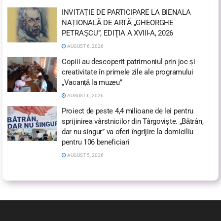
INVITAȚIE DE PARTICIPARE LA BIENALA
NAȚIONALĂ DE ARTĂ „GHEORGHE
PETRAȘCU”, EDIŢIA A XVIII-A, 2026
AUGUST 6, 2026
Copiii au descoperit patrimoniul prin joc și
creativitate în primele zile ale programului
„Vacanță la muzeu”
AUGUST 6, 2026
Proiect de peste 4,4 milioane de lei pentru
sprijinirea vârstnicilor din Târgoviște. „Bătrân,
dar nu singur” va oferi îngrijire la domiciliu
pentru 106 beneficiari
AUGUST 5, 2026