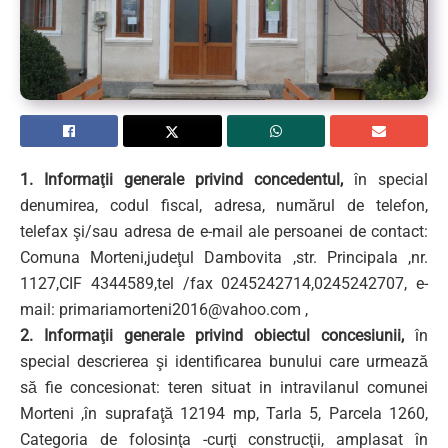
1. Informaţii generale privind concedentul,
în special
denumirea, codul fiscal, adresa, numărul de telefon,
telefax şi/sau adresa de e-mail ale persoanei de contact:
Comuna Morteni,judeţul Dambovita ,str. Principala ,nr.
1127,CIF 4344589,tel /fax 0245242714,0245242707, e-
mail:
primariamorteni2016@vahoo.com
,
2. Informaţii generale privind obiectul concesiunii,
în
special descrierea şi identificarea bunului care urmează
să fie concesionat: teren situat in intravilanul comunei
Morteni ,în suprafaţă 12194 mp, Tarla 5, Parcela 1260,
Categoria de folosinţa -curţi construcţii, amplasat în