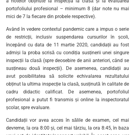
a notelor obținute la inspecția la clasă și la evaluarea
portofoliului profesional – minimum 8 (dar note nu mai
mici de 7 la fiecare din probele respective).
Având în vedere contextul pandemic care a impus o serie
de restricții, inclusiv suspendarea cursurilor în școli,
începând cu data de 11 martie 2020, candidații au fost
admiși la proba scrisă cu condiția susținerii unei singure
inspecții la clasă (spre deosebire de anii anteriori, când se
susțineau două inspecții). De asemenea, candidații au
avut posibilitatea să solicite echivalarea rezultatului
obținut la ultima inspecție la clasă, susținută în calitate de
cadru didactic calificat. De asemenea, portofoliul
profesional a putut fi transmis și online la inspectoratul
școlar, spre evaluare.
Candidații vor avea acces în sălile de examen, cel mai
devreme, la ora 8:00 și, cel mai târziu, la ora 8:45, în baza