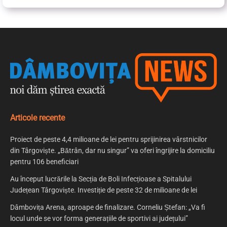
Articole recente
Proiect de peste 4,4 milioane de lei pentru sprijinirea vârstnicilor
din Târgoviște. „Bătrân, dar nu singur” va oferi îngrijire la domiciliu
pentru 106 beneficiari
Au început lucrările la Secția de Boli Infecțioase a Spitalului
Județean Târgoviște. Investiție de peste 32 de milioane de lei
Dâmbovița Arena, aproape de finalizare. Corneliu Ștefan: „Va fi
locul unde se vor forma generațiile de sportivi ai județului”