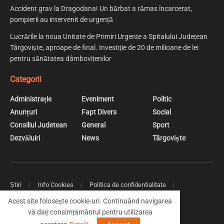
Accident grav la Dragodana! Un bărbat a rămas încarcerat,
pompierii au intervenit de urgență
Lucrările la noua Unitate de Primiri Urgențe a Spitalului Județean
Târgoviște, aproape de final. Investiție de 20 de milioane de lei
pentru sănătatea dâmbovițenilor
Categorii
Administrație
Eveniment
Politic
Anunțuri
Fapt Divers
Social
Consiliul Judetean
General
Sport
Dezvăluiri
News
Târgoviște
Știri
Info Cookies
Politica de confidentialitate
Web Design | Creare Site Web Targoviste
Acest site folosește cookie-uri. Continuând navigarea
vă dați consimțământul pentru utilizarea
© 2019 DambovitaNews - Cele mai noi stiri din Dambovita