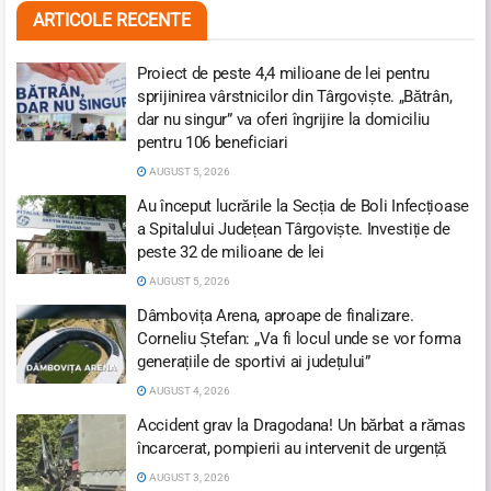
ARTICOLE RECENTE
Proiect de peste 4,4 milioane de lei pentru
sprijinirea vârstnicilor din Târgoviște. „Bătrân,
dar nu singur” va oferi îngrijire la domiciliu
pentru 106 beneficiari
AUGUST 5, 2026
Au început lucrările la Secția de Boli Infecțioase
a Spitalului Județean Târgoviște. Investiție de
peste 32 de milioane de lei
AUGUST 5, 2026
Dâmbovița Arena, aproape de finalizare.
Corneliu Ștefan: „Va fi locul unde se vor forma
generațiile de sportivi ai județului”
AUGUST 4, 2026
Accident grav la Dragodana! Un bărbat a rămas
încarcerat, pompierii au intervenit de urgență
AUGUST 3, 2026