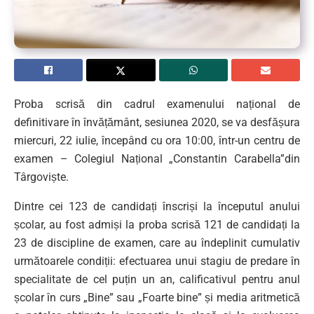
Proba scrisă din cadrul examenului național de
definitivare în învățământ, sesiunea 2020, se va desfășura
miercuri, 22 iulie, începând cu ora 10:00, într-un centru de
examen – Colegiul Național „Constantin Carabella”din
Târgoviște.
Dintre cei 123 de candidați înscriși la începutul anului
școlar, au fost admiși la proba scrisă 121 de candidați la
23 de discipline de examen, care au îndeplinit cumulativ
următoarele condiții: efectuarea unui stagiu de predare în
specialitate de cel puțin un an, calificativul pentru anul
școlar în curs „Bine” sau „Foarte bine” și media aritmetică