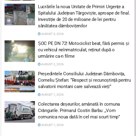
Lucrările la noua Unitate de Primiri Urgențe a
Spitalului Județean Târgoviște, aproape de final.
Investiție de 20 de milioane de lei pentru
sănătatea dâmbovițenilor
AUGUST 3, 2026
ȘOC PE DN 72! Motociclist beat, fără permis și
cu vehicul neînmatriculat, reținut după o
urmărire ca-n filme
AUGUST 2, 2026
Președintele Consiliului Județean Dâmbovița,
Corneliu Ștefan: “Respect și recunoștință pentru
salvatorii montani care salvează vieți”
AUGUST 1, 2026
Colectarea deșeurilor, amânată în comuna
Crângurile. Primarul Costin Barbu: „Vom
comunica noua dată în cel mai scurt timp”
AUGUST 1, 2026