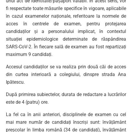
unui act de identitate/pașaport valabil. În acest sens, vor
fi respectate toate măsurile specifice în vigoare, aplicabile
în cazul examenelor naționale, referitoare la normele de
acces în centrele de examen, pentru protejarea
candidaților și a personalului implicat, în contextul
situației epidemiologice determinate de răspândirea
SARS-CoV-2. În fiecare sală de examen au fost repartizați
maximum 9 candidați.
Accesul candidaților se va realiza prin două căi de acces
din curtea interioară a colegiului, dinspre strada Ana
Ipătescu.
După primirea subiectelor, durata de redactare a lucrărilor
este de 4 (patru) ore.
La fel ca în anii anteriori, disciplinele de examen cu cel
mai mare număr de candidați înscriși sunt: învățământ
preșcolar în limba română (34 de candidați), învățământ