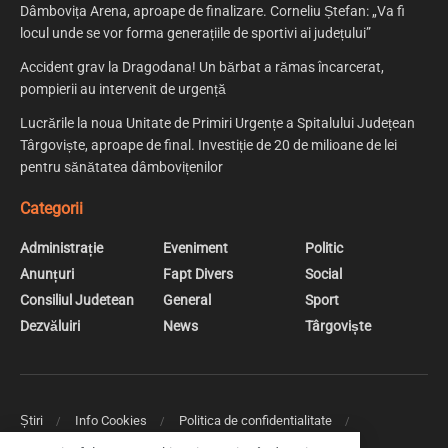
Dâmbovița Arena, aproape de finalizare. Corneliu Ștefan: „Va fi
locul unde se vor forma generațiile de sportivi ai județului”
Accident grav la Dragodana! Un bărbat a rămas încarcerat,
pompierii au intervenit de urgență
Lucrările la noua Unitate de Primiri Urgențe a Spitalului Județean
Târgoviște, aproape de final. Investiție de 20 de milioane de lei
pentru sănătatea dâmbovițenilor
Categorii
Administrație
Eveniment
Politic
Anunțuri
Fapt Divers
Social
Consiliul Judetean
General
Sport
Dezvăluiri
News
Târgoviște
Știri
Info Cookies
Politica de confidentialitate
Web Design | Creare Site Web Targoviste