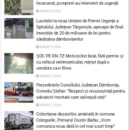
încarcerat, pompierii au intervenit de urgență
AUGUST 3, 2026
Lucrările la noua Unitate de Primiri Urgențe a
Spitalului Județean Târgoviște, aproape de final.
Investiție de 20 de milioane de lei pentru
sănătatea dâmbovițenilor
AUGUST 3, 2026
ȘOC PE DN 72! Motociclist beat, fără permis și
cu vehicul neînmatriculat, reținut după o
urmărire ca-n filme
AUGUST 2, 2026
Președintele Consiliului Județean Dâmbovița,
Corneliu Ștefan: “Respect și recunoștință pentru
salvatorii montani care salvează vieți”
AUGUST 1, 2026
Colectarea deșeurilor, amânată în comuna
Crângurile. Primarul Costin Barbu: „Vom
comunica noua dată în cel mai scurt timp”