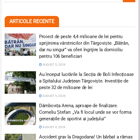
ARTICOLE RECENTE
Proiect de peste 4,4 milioane de lei pentru
sprijinirea vârstnicilor din Târgoviște. „Bătrân,
dar nu singur” va oferi îngrijire la domiciliu
pentru 106 beneficiari
AUGUST 5, 2026
Au început lucrările la Secția de Boli Infecțioase
a Spitalului Județean Târgoviște. Investiție de
peste 32 de milioane de lei
AUGUST 5, 2026
Dâmbovița Arena, aproape de finalizare.
Corneliu Ștefan: „Va fi locul unde se vor forma
generațiile de sportivi ai județului”
AUGUST 4, 2026
Accident grav la Dragodana! Un bărbat a rămas