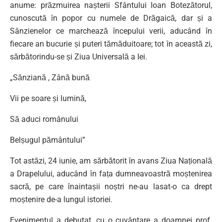
anume: prăzmuirea nașterii Sfântului Ioan Botezătorul,
cunoscută în popor cu numele de Drăgaică, dar și a
Sânzienelor ce marchează începului verii, aducând în
fiecare an bucurie și puteri tămăduitoare; tot în această zi,
sărbătorindu-se și Ziua Universală a Iei.
„Sănziană , Zână bună
Vii pe soare și lumină,
Să aduci românului
Belșugul pământului”
Tot astăzi, 24 iunie, am sărbătorit în avans Ziua Națională
a Drapelului, aducând în fața dumneavoastră moștenirea
sacră, pe care înaintașii noștri ne-au lasat-o ca drept
moștenire de-a lungul istoriei.
Evenimentul a debutat, cu o cuvântare a doamnei prof.