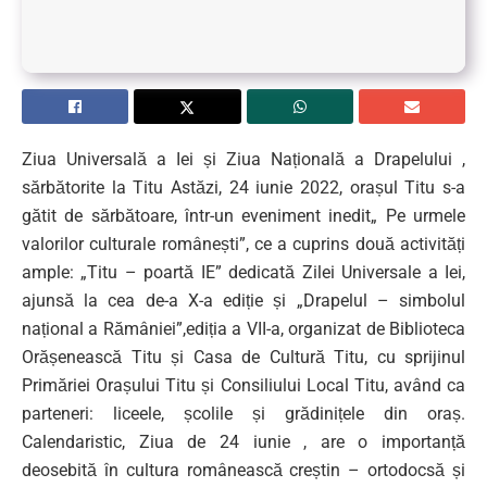
Ziua Universală a Iei și Ziua Națională a Drapelului ,
sărbătorite la Titu Astăzi, 24 iunie 2022, orașul Titu s-a
gătit de sărbătoare, într-un eveniment inedit„ Pe urmele
valorilor culturale românești”, ce a cuprins două activități
ample: „Titu – poartă IE” dedicată Zilei Universale a Iei,
ajunsă la cea de-a X-a ediție și „Drapelul – simbolul
național a Rămâniei”,ediția a VII-a, organizat de Biblioteca
Orășenească Titu și Casa de Cultură Titu, cu sprijinul
Primăriei Orașului Titu și Consiliului Local Titu, având ca
parteneri: liceele, școlile și grădinițele din oraș.
Calendaristic, Ziua de 24 iunie , are o importanță
deosebită în cultura românească creștin – ortodocsă și