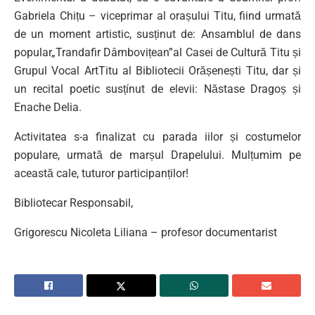
Gabriela Chițu – viceprimar al orașului Titu, fiind urmată
de un moment artistic, susținut de: Ansamblul de dans
popular„Trandafir Dâmbovițean”al Casei de Cultură Titu și
Grupul Vocal ArtTitu al Bibliotecii Orășenești Titu, dar și
un recital poetic susțínut de elevii: Năstase Dragoș și
Enache Delia.
Activitatea s-a finalizat cu parada iilor și costumelor
populare, urmată de marșul Drapelului. Mulțumim pe
această cale, tuturor participanților!
Bibliotecar Responsabil,
Grigorescu Nicoleta Liliana – profesor documentarist