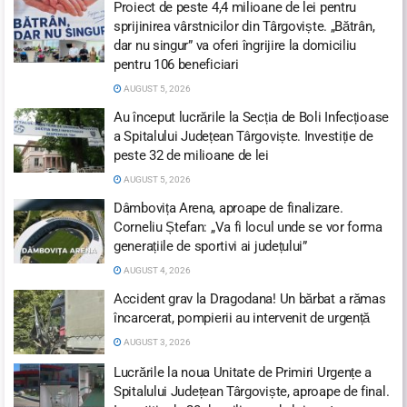
Proiect de peste 4,4 milioane de lei pentru
sprijinirea vârstnicilor din Târgoviște. „Bătrân,
dar nu singur” va oferi îngrijire la domiciliu
pentru 106 beneficiari
AUGUST 5, 2026
Au început lucrările la Secția de Boli Infecțioase
a Spitalului Județean Târgoviște. Investiție de
peste 32 de milioane de lei
AUGUST 5, 2026
Dâmbovița Arena, aproape de finalizare.
Corneliu Ștefan: „Va fi locul unde se vor forma
generațiile de sportivi ai județului”
AUGUST 4, 2026
Accident grav la Dragodana! Un bărbat a rămas
încarcerat, pompierii au intervenit de urgență
AUGUST 3, 2026
Lucrările la noua Unitate de Primiri Urgențe a
Spitalului Județean Târgoviște, aproape de final.