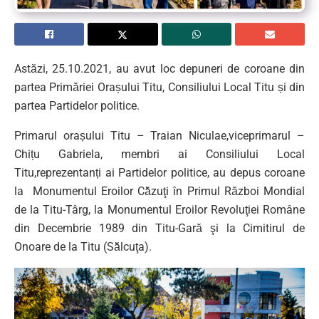
Astăzi, 25.10.2021, au avut loc depuneri de coroane din
partea Primăriei Orașului Titu, Consiliului Local Titu și din
partea Partidelor politice.
Primarul orașului Titu – Traian Niculae,viceprimarul –
Chițu Gabriela, membri ai Consiliului Local
Titu,reprezentanți ai Partidelor politice, au depus coroane
la Monumentul Eroilor Că̆zuţi în Primul Război Mondial
de la Titu-Târg, la Monumentul Eroilor Revoluţiei Române
din Decembrie 1989 din Titu-Gară şi la Cimitirul de
Onoare de la Titu (Să̆lcuţa).