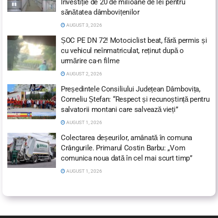
Investiție de 20 de milioane de lei pentru
sănătatea dâmbovițenilor
AUGUST 3, 2026
ȘOC PE DN 72! Motociclist beat, fără permis și
cu vehicul neînmatriculat, reținut după o
urmărire ca-n filme
AUGUST 2, 2026
Președintele Consiliului Județean Dâmbovița,
Corneliu Ștefan: “Respect și recunoștință pentru
salvatorii montani care salvează vieți”
AUGUST 1, 2026
Colectarea deșeurilor, amânată în comuna
Crângurile. Primarul Costin Barbu: „Vom
comunica noua dată în cel mai scurt timp”
AUGUST 1, 2026