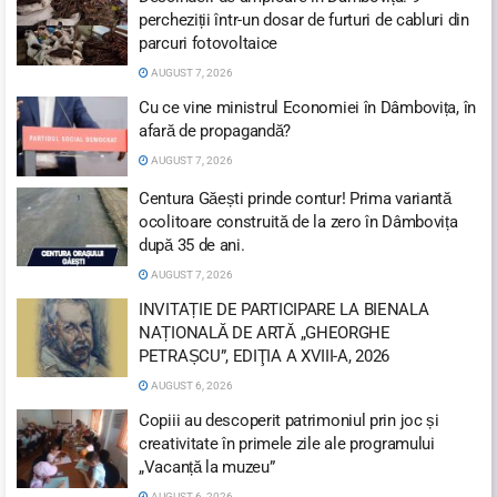
percheziții într-un dosar de furturi de cabluri din
parcuri fotovoltaice
AUGUST 7, 2026
Cu ce vine ministrul Economiei în Dâmbovița, în
afară de propagandă?
AUGUST 7, 2026
Centura Găești prinde contur! Prima variantă
ocolitoare construită de la zero în Dâmbovița
după 35 de ani.
AUGUST 7, 2026
INVITAȚIE DE PARTICIPARE LA BIENALA
NAȚIONALĂ DE ARTĂ „GHEORGHE
PETRAȘCU”, EDIŢIA A XVIII-A, 2026
AUGUST 6, 2026
Copiii au descoperit patrimoniul prin joc și
creativitate în primele zile ale programului
„Vacanță la muzeu”
AUGUST 6, 2026