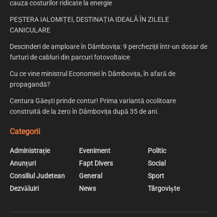
cauza costurilor ridicate la energie
PEȘTERA IALOMIȚEI, DESTINAȚIA IDEALĂ ÎN ZILELE
CANICULARE
Descinderi de amploare în Dâmbovița: 9 percheziții într-un dosar de
furturi de cabluri din parcuri fotovoltaice
Cu ce vine ministrul Economiei în Dâmbovița, în afară de
propagandă?
Centura Găești prinde contur! Prima variantă ocolitoare
construită de la zero în Dâmbovița după 35 de ani.
Categorii
Administrație
Eveniment
Politic
Anunțuri
Fapt Divers
Social
Consiliul Judetean
General
Sport
Dezvăluiri
News
Târgoviște