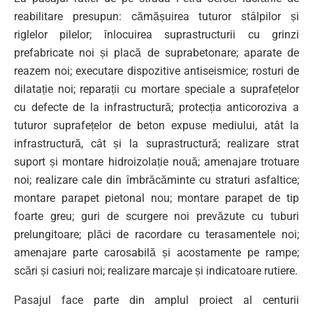
reabilitare presupun: cămășuirea tuturor stâlpilor și
riglelor pilelor; înlocuirea suprastructurii cu grinzi
prefabricate noi și placă de suprabetonare; aparate de
reazem noi; executare dispozitive antiseismice; rosturi de
dilatație noi; reparații cu mortare speciale a suprafețelor
cu defecte de la infrastructură; protecția anticoroziva a
tuturor suprafețelor de beton expuse mediului, atât la
infrastructură, cât și la suprastructură; realizare strat
suport și montare hidroizolație nouă; amenajare trotuare
noi; realizare cale din îmbrăcăminte cu straturi asfaltice;
montare parapet pietonal nou; montare parapet de tip
foarte greu; guri de scurgere noi prevăzute cu tuburi
prelungitoare; plăci de racordare cu terasamentele noi;
amenajare parte carosabilă și acostamente pe rampe;
scări și casiuri noi; realizare marcaje și indicatoare rutiere.
Pasajul face parte din amplul proiect al centurii