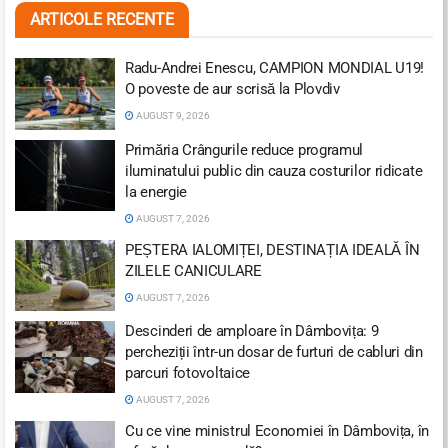
ARTICOLE RECENTE
Radu-Andrei Enescu, CAMPION MONDIAL U19!
O poveste de aur scrisă la Plovdiv
AUGUST 9, 2026
Primăria Crângurile reduce programul
iluminatului public din cauza costurilor ridicate
la energie
AUGUST 7, 2026
PEȘTERA IALOMIȚEI, DESTINAȚIA IDEALĂ ÎN
ZILELE CANICULARE
AUGUST 7, 2026
Descinderi de amploare în Dâmbovița: 9
percheziții într-un dosar de furturi de cabluri din
parcuri fotovoltaice
AUGUST 7, 2026
Cu ce vine ministrul Economiei în Dâmbovița, în