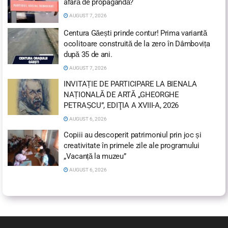
afară de propagandă?
AUGUST 7, 2026
Centura Găești prinde contur! Prima variantă
ocolitoare construită de la zero în Dâmbovița
după 35 de ani.
AUGUST 7, 2026
INVITAȚIE DE PARTICIPARE LA BIENALA
NAȚIONALĂ DE ARTĂ „GHEORGHE
PETRAȘCU”, EDIŢIA A XVIII-A, 2026
AUGUST 6, 2026
Copiii au descoperit patrimoniul prin joc și
creativitate în primele zile ale programului
„Vacanță la muzeu”
AUGUST 6, 2026