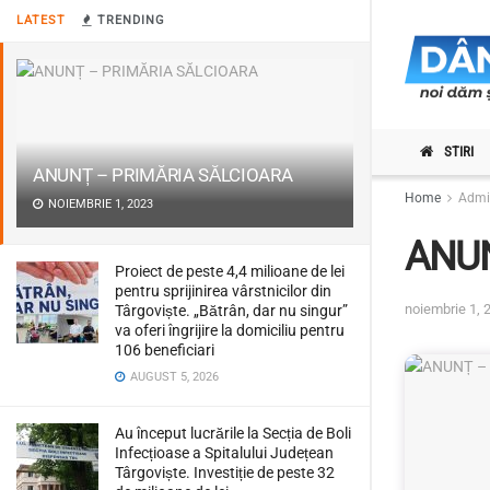
LATEST
TRENDING
STIRI
ANUNȚ – PRIMĂRIA SĂLCIOARA
Home
Admin
NOIEMBRIE 1, 2023
ANUN
Proiect de peste 4,4 milioane de lei
pentru sprijinirea vârstnicilor din
noiembrie 1, 
Târgoviște. „Bătrân, dar nu singur”
va oferi îngrijire la domiciliu pentru
106 beneficiari
AUGUST 5, 2026
Au început lucrările la Secția de Boli
Infecțioase a Spitalului Județean
Târgoviște. Investiție de peste 32