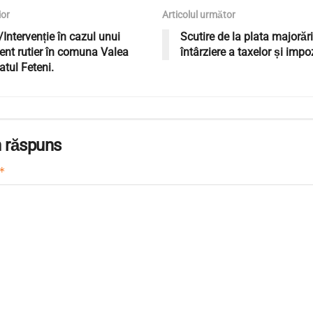
ior
Articolul următor
Intervenție în cazul unui
Scutire de la plata majorări
nt rutier în comuna Valea
întârziere a taxelor și impo
atul Feteni.
 răspuns
*