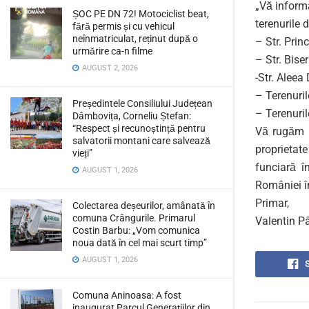
„Vă inform
ȘOC PE DN 72! Motociclist beat,
terenurile 
fără permis și cu vehicul
neînmatriculat, reținut după o
– Str. Prin
urmărire ca-n filme
– Str. Biseri
AUGUST 2, 2026
-Str. Aleea
– Terenuril
Președintele Consiliului Județean
– Terenuril
Dâmbovița, Corneliu Ștefan:
“Respect și recunoștință pentru
Vă rugăm s
salvatorii montani care salvează
proprietate
vieți”
funciară î
AUGUST 1, 2026
României în
Primar,
Colectarea deșeurilor, amânată în
comuna Crângurile. Primarul
Valentin P
Costin Barbu: „Vom comunica
noua dată în cel mai scurt timp”
AUGUST 1, 2026
Comuna Aninoasa: A fost
inaugurat Parcul Generațiilor din