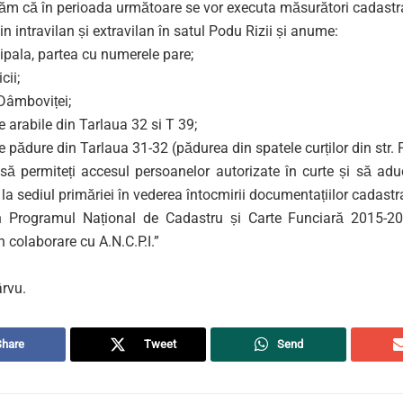
ăm că în perioada următoare se vor executa măsurători cadastral
din intravilan și extravilan în satul Podu Rizii și anume:
cipala, partea cu numerele pare;
cii;
 Dâmboviței;
e arabile din Tarlaua 32 si T 39;
e pădure din Tarlaua 31-32 (pădurea din spatele curților din str. 
ă permiteți accesul persoanelor autorizate în curte și să aduc
 la sediul primăriei în vederea întocmirii documentațiilor cadastra
n Programul Național de Cadastru și Carte Funciară 2015-2
 colaborare cu A.N.C.P.I.”
ârvu.
Share
Tweet
Send