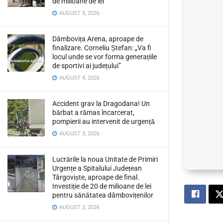
de milioane de lei
AUGUST 5, 2026
Dâmbovița Arena, aproape de
finalizare. Corneliu Ștefan: „Va fi
locul unde se vor forma generațiile
de sportivi ai județului”
AUGUST 4, 2026
Accident grav la Dragodana! Un
bărbat a rămas încarcerat,
pompierii au intervenit de urgență
AUGUST 3, 2026
Lucrările la noua Unitate de Primiri
Urgențe a Spitalului Județean
Târgoviște, aproape de final.
Investiție de 20 de milioane de lei
pentru sănătatea dâmbovițenilor
AUGUST 3, 2026