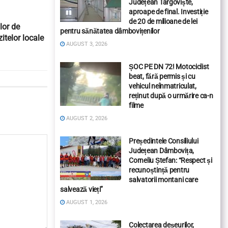
Județean Târgoviște,
aproape de final. Investiție
de 20 de milioane de lei
lor de
pentru sănătatea dâmbovițenilor
zitelor locale
AUGUST 3, 2026
ȘOC PE DN 72! Motociclist
beat, fără permis și cu
vehicul neînmatriculat,
reținut după o urmărire ca-n
filme
AUGUST 2, 2026
Președintele Consiliului
Județean Dâmbovița,
Corneliu Ștefan: “Respect și
recunoștință pentru
salvatorii montani care
salvează vieți”
AUGUST 1, 2026
Colectarea deșeurilor,