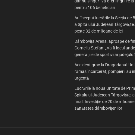
dar nu singur” va oferi îngrijire la
pentru 106 beneficiari
Au început lucrările la Secția de B
a Spitalului Județean Târgoviște. 
peste 32 de milioane de lei
Dâmbovița Arena, aproape de fin
Corneliu Ștefan: „Va fi locul und
generațiile de sportivi ai județului
Accident grav la Dragodana! Un 
rămas încarcerat, pompierii au in
urgență
Lucrările la noua Unitate de Prim
Spitalului Județean Târgoviște, 
final. Investiție de 20 de milioane
sănătatea dâmbovițenilor