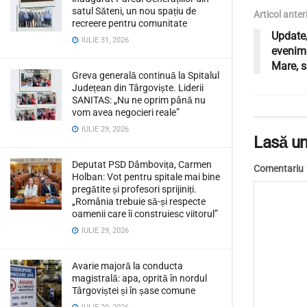
satul Săteni, un nou spațiu de
Articol anter
recreere pentru comunitate
Update/
IULIE 31, 2026
evenime
Mare, s
Greva generală continuă la Spitalul
Județean din Târgoviște. Liderii
SANITAS: „Nu ne oprim până nu
vom avea negocieri reale”
IULIE 29, 2026
Lasă un
Deputat PSD Dâmbovița, Carmen
Comentariu
Holban: Vot pentru spitale mai bine
pregătite și profesori sprijiniți.
„România trebuie să-și respecte
oamenii care îi construiesc viitorul”
IULIE 29, 2026
Avarie majoră la conducta
magistrală: apa, oprită în nordul
Târgoviștei și în șase comune