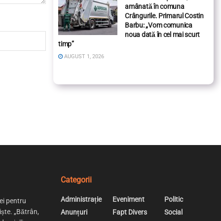
amânată în comuna
Crângurile. Primarul Costin
Barbu: „Vom comunica
noua dată în cel mai scurt
timp”
AUGUST 1, 2026
Categorii
Administrație
Eveniment
Politic
ei pentru
iște. „Bătrân,
Anunțuri
Fapt Divers
Social