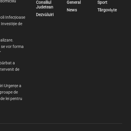
 domiciliu
Consiliul
General
Sport
Judetean
News
Târgoviște
Dezvăluiri
oli Infecțioase
Investiție de
alizare.
e se vor forma
”
bărbat a
tervenit de
iri Urgențe a
aproape de
 de lei pentru