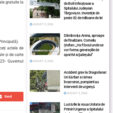
e gratuite la
de Boli Infecțioase a
Spitalului Județean
Târgoviște. Investiție de
peste 32 de milioane de lei
AUGUST 5, 2026
Dâmbovița Arena, aproape
de finalizare. Corneliu
Principală).
Ștefan: „Va fi locul unde se
eți actele de
vor forma generațiile de
le și de carte
sportivi ai județului”
023- Guvernul
AUGUST 4, 2026
Accident grav la Dragodana!
Un bărbat a rămas
încarcerat, pompierii au
intervenit de urgență
AUGUST 3, 2026
Send
Lucrările la noua Unitate de
Primiri Urgențe a Spitalului