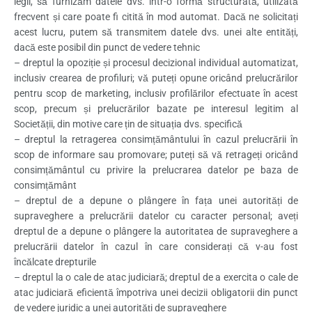
legii, să furnizăm datele dvs. într-o formă structurată, utilizată
frecvent și care poate fi citită în mod automat. Dacă ne solicitați
acest lucru, putem să transmitem datele dvs. unei alte entități,
dacă este posibil din punct de vedere tehnic
– dreptul la opoziție și procesul decizional individual automatizat,
inclusiv crearea de profiluri; vă puteți opune oricând prelucrărilor
pentru scop de marketing, inclusiv profilărilor efectuate în acest
scop, precum și prelucrărilor bazate pe interesul legitim al
Societății, din motive care țin de situația dvs. specifică
– dreptul la retragerea consimțământului în cazul prelucrării în
scop de informare sau promovare; puteți să vă retrageți oricând
consimțământul cu privire la prelucrarea datelor pe baza de
consimțământ
– dreptul de a depune o plângere în fața unei autorități de
supraveghere a prelucrării datelor cu caracter personal; aveți
dreptul de a depune o plângere la autoritatea de supraveghere a
prelucrării datelor în cazul în care considerați că v-au fost
încălcate drepturile
– dreptul la o cale de atac judiciară; dreptul de a exercita o cale de
atac judiciară eficientă împotriva unei decizii obligatorii din punct
de vedere juridic a unei autorități de supraveghere