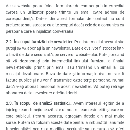
Acest website poate folosi formulare de contact prin intermediul
cărora un utilizator poate trimite un email către adresa de
corespondenţă. Datele din acest formular de contact nu sunt
prelucrate sau stocate cu alte scopuri decât cele de a comunica cu
persoana care a iniţializat conversaţia
2.2. În scopul furnizării de newsletter.
Prin intermediul acestui site
puteţi să vă abonaţi la un newsletter. Datele dvs. vor fi stocate într-
o bază de date securizată, pe serverul website-ului. Puteţi oricând
să vă dezabonaţi prin intermediul link-ului furnizat la finalul
newsletter-ului primit prin email sau trimiţând un email la cu
mesajul dezabonare. Baza de date şi informaţiile dvs. nu vor fi
făcute publice şi nu vor fi transmise către terţe persoane. Numai
dacă v-ați abonat personal la acest newsletter. Vă puteți retrage
abonarea de la newsletter oricând doriți.
2.3. În scopul de analiză statistică.
Avem interesul legitim de a
înțelege cum funcționează site-ul nostru, cum este citit și care ne
este publicul. Pentru aceasta, agregăm datele din mai multe
surse. Putem să folosim aceste date pentru a îmbunătăți anumite
funcționalități, pentru a modifica secțiunile sau pentru a vă oferi