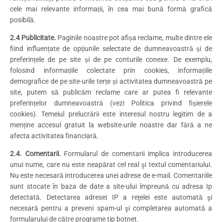
cele mai relevante informații, în cea mai bună formă grafică
posibilă.
2.4 Publicitate.
Paginile noastre pot afișa reclame, multe dintre ele
fiind influențate de opțiunile selectate de dumneavoastră și de
preferințele de pe site și de pe conturile conexe. De exemplu,
folosind informațiile colectate prin cookies, informațiile
demografice de pe site-urile terțe și activitatea dumneavoastră pe
site, putem să publicăm reclame care ar putea fi relevante
preferințelor dumneavoastră (vezi Politica privind fișierele
cookies). Temeiul prelucrării este interesul nostru legitim de a
menține accesul gratuit la website-urile noastre dar fără a ne
afecta activitatea financiară.
2.4. Comentarii.
Formularul de comentarii implica introducerea
unui nume, care nu este neapărat cel real şi textul comentariului.
Nu este necesară introducerea unei adrese de e-mail. Comentariile
sunt stocate în baza de date a site-ului împreună cu adresa Ip
detectată. Detectarea adresei IP a reţelei este automată şi
necesară pentru a preveni spam-ul şi completarea automată a
formularului de către programe tip botnet.