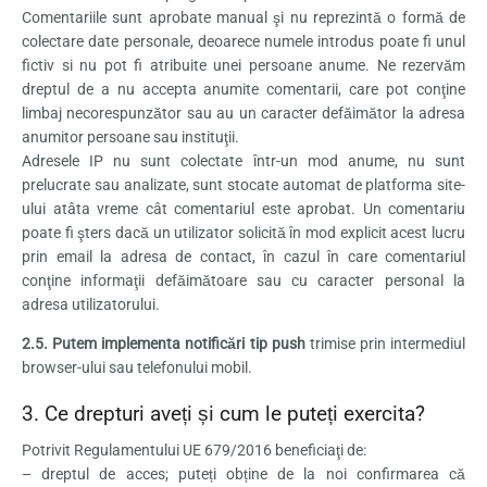
Comentariile sunt aprobate manual şi nu reprezintă o formă de
colectare date personale, deoarece numele introdus poate fi unul
fictiv si nu pot fi atribuite unei persoane anume. Ne rezervăm
dreptul de a nu accepta anumite comentarii, care pot conţine
limbaj necorespunzător sau au un caracter defăimător la adresa
anumitor persoane sau instituţii.
Adresele IP nu sunt colectate într-un mod anume, nu sunt
prelucrate sau analizate, sunt stocate automat de platforma site-
ului atâta vreme cât comentariul este aprobat. Un comentariu
poate fi şters dacă un utilizator solicită în mod explicit acest lucru
prin email la adresa de contact, în cazul în care comentariul
conţine informaţii defăimătoare sau cu caracter personal la
adresa utilizatorului.
2.5. Putem implementa notificări tip push
trimise prin intermediul
browser-ului sau telefonului mobil.
3. Ce drepturi aveți și cum le puteți exercita?
Potrivit Regulamentului UE 679/2016 beneficiaţi de:
– dreptul de acces; puteți obține de la noi confirmarea că