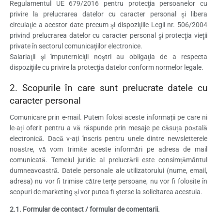
Regulamentul UE 679/2016 pentru protecţia persoanelor cu
privire la prelucrarea datelor cu caracter personal şi libera
circulaţie a acestor date precum şi dispoziţiile Legii nr. 506/2004
privind prelucrarea datelor cu caracter personal şi protecţia vieţii
private în sectorul comunicaţiilor electronice.
Salariaţii şi împuterniciţii noştri au obligaţia de a respecta
dispoziţiile cu privire la protecţia datelor conform normelor legale.
2. Scopurile în care sunt prelucrate datele cu
caracter personal
Comunicare prin e-mail. Putem folosi aceste informații pe care ni
le-ați oferit pentru a vă răspunde prin mesaje pe căsuța poștală
electronică. Dacă v-ați înscris pentru unele dintre newsletterele
noastre, vă vom trimite aceste informări pe adresa de mail
comunicată. Temeiul juridic al prelucrării este consimțământul
dumneavoastră. Datele personale ale utilizatorului (nume, email,
adresa) nu vor fi trimise către terţe persoane, nu vor fi folosite în
scopuri de marketing şi vor putea fi şterse la solicitarea acestuia.
2.1. Formular de contact / formular de comentarii.