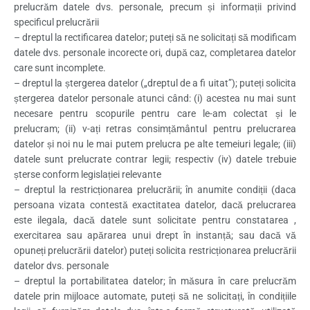
prelucrăm datele dvs. personale, precum și informații privind
specificul prelucrării
– dreptul la rectificarea datelor; puteți să ne solicitați să modificam
datele dvs. personale incorecte ori, după caz, completarea datelor
care sunt incomplete.
– dreptul la ștergerea datelor („dreptul de a fi uitat”); puteți solicita
ștergerea datelor personale atunci când: (i) acestea nu mai sunt
necesare pentru scopurile pentru care le-am colectat și le
prelucram; (ii) v-ați retras consimțământul pentru prelucrarea
datelor și noi nu le mai putem prelucra pe alte temeiuri legale; (iii)
datele sunt prelucrate contrar legii; respectiv (iv) datele trebuie
șterse conform legislației relevante
– dreptul la restricționarea prelucrării; în anumite condiții (daca
persoana vizata contestă exactitatea datelor, dacă prelucrarea
este ilegala, dacă datele sunt solicitate pentru constatarea ,
exercitarea sau apărarea unui drept în instanță; sau dacă vă
opuneți prelucrării datelor) puteți solicita restricționarea prelucrării
datelor dvs. personale
– dreptul la portabilitatea datelor; în măsura în care prelucrăm
datele prin mijloace automate, puteți să ne solicitați, în condițiile