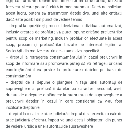
legii, să furnizăm datele dvs. într-o formă structurată, utilizată
frecvent și care poate fi citită în mod automat. Dacă ne solicitați
acest lucru, putem să transmitem datele dvs. unei alte entități,
dacă este posibil din punct de vedere tehnic
– dreptul la opoziție și procesul decizional individual automatizat,
inclusiv crearea de profiluri; vă puteți opune oricând prelucrărilor
pentru scop de marketing, inclusiv profilărilor efectuate în acest
scop, precum și prelucrărilor bazate pe interesul legitim al
Societății, din motive care țin de situația dvs. specifică
– dreptul la retragerea consimțământului în cazul prelucrării în
scop de informare sau promovare; puteți să vă retrageți oricând
consimțământul cu privire la prelucrarea datelor pe baza de
consimțământ
– dreptul de a depune o plângere în fața unei autorități de
supraveghere a prelucrării datelor cu caracter personal; aveți
dreptul de a depune o plângere la autoritatea de supraveghere a
prelucrării datelor în cazul în care considerați că v-au fost
încălcate drepturile
– dreptul la o cale de atac judiciară; dreptul de a exercita o cale de
atac judiciară eficientă împotriva unei decizii obligatorii din punct
de vedere juridic a unei autorități de supraveghere