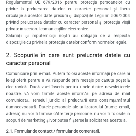
Regulamentul UE 679/2016 pentru protecţia persoanelor cu
privire la prelucrarea datelor cu caracter personal şi libera
circulaţie a acestor date precum şi dispoziţiile Legii nr. 506/2004
privind prelucrarea datelor cu caracter personal şi protecţia vieţii
private în sectorul comunicaţiilor electronice.
Salariaţii şi împuterniciţii noştri au obligaţia de a respecta
dispoziţiile cu privire la protecţia datelor conform normelor legale.
2. Scopurile în care sunt prelucrate datele cu
caracter personal
Comunicare prin e-mail. Putem folosi aceste informații pe care ni
le-ați oferit pentru a vă răspunde prin mesaje pe căsuța poștală
electronică. Dacă v-ați înscris pentru unele dintre newsletterele
noastre, vă vom trimite aceste informări pe adresa de mail
comunicată. Temeiul juridic al prelucrării este consimțământul
dumneavoastră. Datele personale ale utilizatorului (nume, email,
adresa) nu vor fi trimise către terţe persoane, nu vor fi folosite în
scopuri de marketing şi vor putea fi şterse la solicitarea acestuia.
2.1. Formular de contact / formular de comentarii.