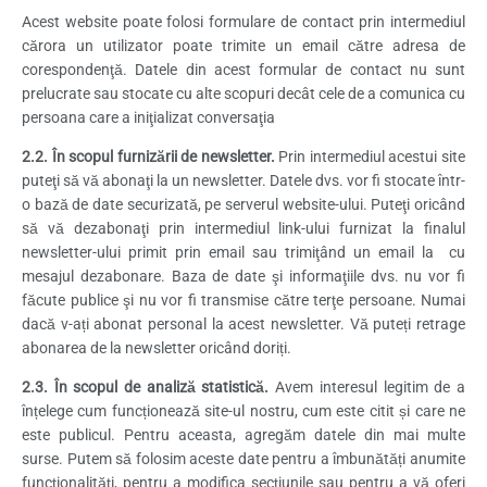
Acest website poate folosi formulare de contact prin intermediul
cărora un utilizator poate trimite un email către adresa de
corespondenţă. Datele din acest formular de contact nu sunt
prelucrate sau stocate cu alte scopuri decât cele de a comunica cu
persoana care a iniţializat conversaţia
2.2. În scopul furnizării de newsletter.
Prin intermediul acestui site
puteţi să vă abonaţi la un newsletter. Datele dvs. vor fi stocate într-
o bază de date securizată, pe serverul website-ului. Puteţi oricând
să vă dezabonaţi prin intermediul link-ului furnizat la finalul
newsletter-ului primit prin email sau trimiţând un email la cu
mesajul dezabonare. Baza de date şi informaţiile dvs. nu vor fi
făcute publice şi nu vor fi transmise către terţe persoane. Numai
dacă v-ați abonat personal la acest newsletter. Vă puteți retrage
abonarea de la newsletter oricând doriți.
2.3. În scopul de analiză statistică.
Avem interesul legitim de a
înțelege cum funcționează site-ul nostru, cum este citit și care ne
este publicul. Pentru aceasta, agregăm datele din mai multe
surse. Putem să folosim aceste date pentru a îmbunătăți anumite
funcționalități, pentru a modifica secțiunile sau pentru a vă oferi