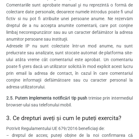
Comentariile sunt aprobate manual şi nu reprezintă o formă de
colectare date personale, deoarece numele introdus poate fi unul
fictiv si nu pot fi atribuite unei persoane anume. Ne rezervăm
dreptul de a nu accepta anumite comentarii, care pot conţine
limbaj necorespunzător sau au un caracter defăimător la adresa
anumitor persoane sau instituţii.
Adresele IP nu sunt colectate într-un mod anume, nu sunt
prelucrate sau analizate, sunt stocate automat de platforma site-
ului atâta vreme cât comentariul este aprobat. Un comentariu
poate fi şters dacă un utilizator solicită în mod explicit acest lucru
prin email la adresa de contact, în cazul în care comentariul
conţine informaţii defăimătoare sau cu caracter personal la
adresa utilizatorului.
2.5. Putem implementa notificări tip push
trimise prin intermediul
browser-ului sau telefonului mobil.
3. Ce drepturi aveți și cum le puteți exercita?
Potrivit Regulamentului UE 679/2016 beneficiaţi de:
– dreptul de acces; puteți obține de la noi confirmarea că