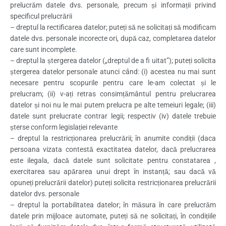
prelucrăm datele dvs. personale, precum și informații privind
specificul prelucrării
– dreptul la rectificarea datelor; puteți să ne solicitați să modificam
datele dvs. personale incorecte ori, după caz, completarea datelor
care sunt incomplete.
– dreptul la ștergerea datelor („dreptul de a fi uitat”); puteți solicita
ștergerea datelor personale atunci când: (i) acestea nu mai sunt
necesare pentru scopurile pentru care le-am colectat și le
prelucram; (ii) v-ați retras consimțământul pentru prelucrarea
datelor și noi nu le mai putem prelucra pe alte temeiuri legale; (iii)
datele sunt prelucrate contrar legii; respectiv (iv) datele trebuie
șterse conform legislației relevante
– dreptul la restricționarea prelucrării; în anumite condiții (daca
persoana vizata contestă exactitatea datelor, dacă prelucrarea
este ilegala, dacă datele sunt solicitate pentru constatarea ,
exercitarea sau apărarea unui drept în instanță; sau dacă vă
opuneți prelucrării datelor) puteți solicita restricționarea prelucrării
datelor dvs. personale
– dreptul la portabilitatea datelor; în măsura în care prelucrăm
datele prin mijloace automate, puteți să ne solicitați, în condițiile