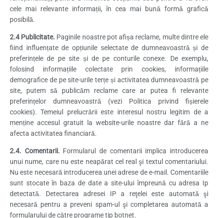
cele mai relevante informații, în cea mai bună formă grafică
posibilă.
2.4 Publicitate.
Paginile noastre pot afișa reclame, multe dintre ele
fiind influențate de opțiunile selectate de dumneavoastră și de
preferințele de pe site și de pe conturile conexe. De exemplu,
folosind informațiile colectate prin cookies, informațiile
demografice de pe site-urile terțe și activitatea dumneavoastră pe
site, putem să publicăm reclame care ar putea fi relevante
preferințelor dumneavoastră (vezi Politica privind fișierele
cookies). Temeiul prelucrării este interesul nostru legitim de a
menține accesul gratuit la website-urile noastre dar fără a ne
afecta activitatea financiară.
2.4. Comentarii.
Formularul de comentarii implica introducerea
unui nume, care nu este neapărat cel real şi textul comentariului.
Nu este necesară introducerea unei adrese de e-mail. Comentariile
sunt stocate în baza de date a site-ului împreună cu adresa Ip
detectată. Detectarea adresei IP a reţelei este automată şi
necesară pentru a preveni spam-ul şi completarea automată a
formularului de către programe tip botnet.