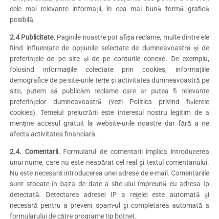
cele mai relevante informații, în cea mai bună formă grafică
posibilă.
2.4 Publicitate.
Paginile noastre pot afișa reclame, multe dintre ele
fiind influențate de opțiunile selectate de dumneavoastră și de
preferințele de pe site și de pe conturile conexe. De exemplu,
folosind informațiile colectate prin cookies, informațiile
demografice de pe site-urile terțe și activitatea dumneavoastră pe
site, putem să publicăm reclame care ar putea fi relevante
preferințelor dumneavoastră (vezi Politica privind fișierele
cookies). Temeiul prelucrării este interesul nostru legitim de a
menține accesul gratuit la website-urile noastre dar fără a ne
afecta activitatea financiară.
2.4. Comentarii.
Formularul de comentarii implica introducerea
unui nume, care nu este neapărat cel real şi textul comentariului.
Nu este necesară introducerea unei adrese de e-mail. Comentariile
sunt stocate în baza de date a site-ului împreună cu adresa Ip
detectată. Detectarea adresei IP a reţelei este automată şi
necesară pentru a preveni spam-ul şi completarea automată a
formularului de către programe tip botnet.