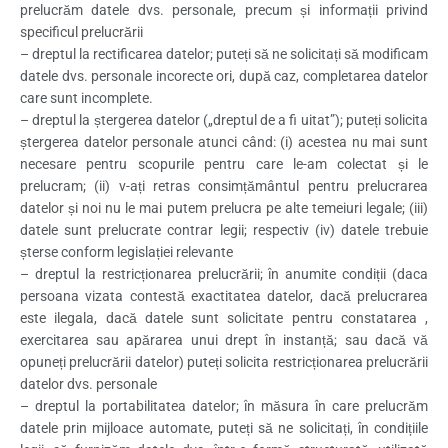
prelucrăm datele dvs. personale, precum și informații privind
specificul prelucrării
– dreptul la rectificarea datelor; puteți să ne solicitați să modificam
datele dvs. personale incorecte ori, după caz, completarea datelor
care sunt incomplete.
– dreptul la ștergerea datelor („dreptul de a fi uitat”); puteți solicita
ștergerea datelor personale atunci când: (i) acestea nu mai sunt
necesare pentru scopurile pentru care le-am colectat și le
prelucram; (ii) v-ați retras consimțământul pentru prelucrarea
datelor și noi nu le mai putem prelucra pe alte temeiuri legale; (iii)
datele sunt prelucrate contrar legii; respectiv (iv) datele trebuie
șterse conform legislației relevante
– dreptul la restricționarea prelucrării; în anumite condiții (daca
persoana vizata contestă exactitatea datelor, dacă prelucrarea
este ilegala, dacă datele sunt solicitate pentru constatarea ,
exercitarea sau apărarea unui drept în instanță; sau dacă vă
opuneți prelucrării datelor) puteți solicita restricționarea prelucrării
datelor dvs. personale
– dreptul la portabilitatea datelor; în măsura în care prelucrăm
datele prin mijloace automate, puteți să ne solicitați, în condițiile