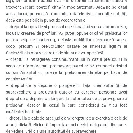
legii, să furnizăm datele dvs. într-o formă structurată, utilizată
frecvent și care poate fi citită în mod automat. Dacă ne solicitați
acest lucru, putem să transmitem datele dvs. unei alte entități,
dacă este posibil din punct de vedere tehnic
– dreptul la opoziție și procesul decizional individual automatizat,
inclusiv crearea de profiluri; vă puteți opune oricând prelucrărilor
pentru scop de marketing, inclusiv profilărilor efectuate în acest
scop, precum și prelucrărilor bazate pe interesul legitim al
Societății, din motive care țin de situația dvs. specifică
– dreptul la retragerea consimțământului în cazul prelucrării în
scop de informare sau promovare; puteți să vă retrageți oricând
consimțământul cu privire la prelucrarea datelor pe baza de
consimțământ
– dreptul de a depune o plângere în fața unei autorități de
supraveghere a prelucrării datelor cu caracter personal; aveți
dreptul de a depune o plângere la autoritatea de supraveghere a
prelucrării datelor în cazul în care considerați că v-au fost
încălcate drepturile
– dreptul la o cale de atac judiciară; dreptul de a exercita o cale de
atac judiciară eficientă împotriva unei decizii obligatorii din punct
de vedere juridic a unei autorități de supraveghere