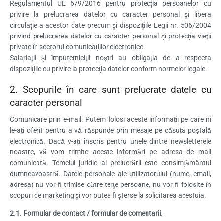
Regulamentul UE 679/2016 pentru protecţia persoanelor cu
privire la prelucrarea datelor cu caracter personal şi libera
circulaţie a acestor date precum şi dispoziţiile Legii nr. 506/2004
privind prelucrarea datelor cu caracter personal şi protecţia vieţii
private în sectorul comunicaţiilor electronice.
Salariaţii şi împuterniciţii noştri au obligaţia de a respecta
dispoziţiile cu privire la protecţia datelor conform normelor legale.
2. Scopurile în care sunt prelucrate datele cu
caracter personal
Comunicare prin e-mail. Putem folosi aceste informații pe care ni
le-ați oferit pentru a vă răspunde prin mesaje pe căsuța poștală
electronică. Dacă v-ați înscris pentru unele dintre newsletterele
noastre, vă vom trimite aceste informări pe adresa de mail
comunicată. Temeiul juridic al prelucrării este consimțământul
dumneavoastră. Datele personale ale utilizatorului (nume, email,
adresa) nu vor fi trimise către terţe persoane, nu vor fi folosite în
scopuri de marketing şi vor putea fi şterse la solicitarea acestuia.
2.1. Formular de contact / formular de comentarii.