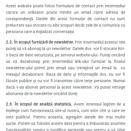
Acest website poate folosi formulare de contact prin intermediul
cărora un utilizator poate trimite un email către adresa de
corespondenţă. Datele din acest formular de contact nu sunt
prelucrate sau stocate cu alte scopuri decât cele de a comunica cu
persoana care a iniţializat conversaţia
2.2. În scopul furnizării de newsletter.
Prin intermediul acestui site
puteţi să vă abonaţi la un newsletter. Datele dvs. vor fi stocate într-
o bază de date securizată, pe serverul website-ului. Puteţi oricând
să vă dezabonaţi prin intermediul link-ului furnizat la finalul
newsletter-ului primit prin email sau trimiţând un email la cu
mesajul dezabonare. Baza de date şi informaţiile dvs. nu vor fi
făcute publice şi nu vor fi transmise către terţe persoane. Numai
dacă v-ați abonat personal la acest newsletter. Vă puteți retrage
abonarea de la newsletter oricând doriți.
2.3. În scopul de analiză statistică.
Avem interesul legitim de a
înțelege cum funcționează site-ul nostru, cum este citit și care ne
este publicul. Pentru aceasta, agregăm datele din mai multe
surse. Putem să folosim aceste date pentru a îmbunătăți anumite
funcționalități, pentru a modifica secțiunile sau pentru a vă oferi