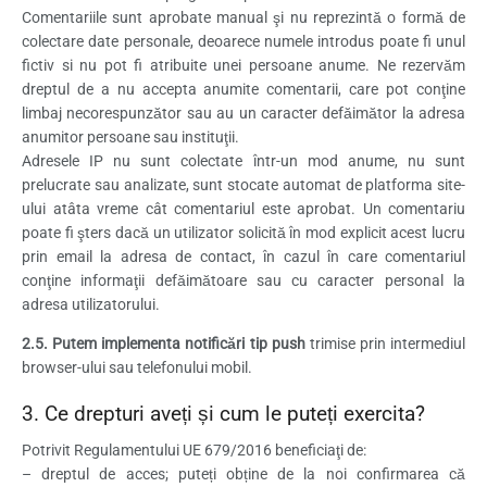
Comentariile sunt aprobate manual şi nu reprezintă o formă de
colectare date personale, deoarece numele introdus poate fi unul
fictiv si nu pot fi atribuite unei persoane anume. Ne rezervăm
dreptul de a nu accepta anumite comentarii, care pot conţine
limbaj necorespunzător sau au un caracter defăimător la adresa
anumitor persoane sau instituţii.
Adresele IP nu sunt colectate într-un mod anume, nu sunt
prelucrate sau analizate, sunt stocate automat de platforma site-
ului atâta vreme cât comentariul este aprobat. Un comentariu
poate fi şters dacă un utilizator solicită în mod explicit acest lucru
prin email la adresa de contact, în cazul în care comentariul
conţine informaţii defăimătoare sau cu caracter personal la
adresa utilizatorului.
2.5. Putem implementa notificări tip push
trimise prin intermediul
browser-ului sau telefonului mobil.
3. Ce drepturi aveți și cum le puteți exercita?
Potrivit Regulamentului UE 679/2016 beneficiaţi de:
– dreptul de acces; puteți obține de la noi confirmarea că