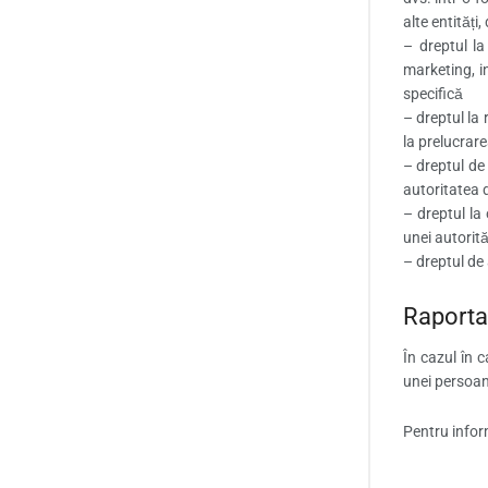
alte entități
– dreptul la
marketing, in
specifică
– dreptul la
la prelucrar
– dreptul de
autoritatea d
– dreptul la 
unei autorit
– dreptul de 
Raportar
În cazul în 
unei persoane
Pentru infor