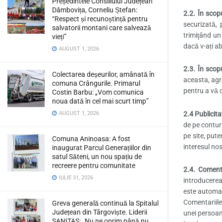
Președintele Consiliului Județean
Dâmbovița, Corneliu Ștefan:
2.2. În scopu
“Respect și recunoștință pentru
securizată, 
salvatorii montani care salvează
trimiţând un
vieți”
dacă v-ați a
AUGUST 1, 2026
2.3. În scopu
Colectarea deșeurilor, amânată în
aceasta, agr
comuna Crângurile. Primarul
pentru a vă o
Costin Barbu: „Vom comunica
noua dată în cel mai scurt timp”
2.4 Publicita
AUGUST 1, 2026
de pe conturi
pe site, put
Comuna Aninoasa: A fost
interesul nos
inaugurat Parcul Generațiilor din
satul Săteni, un nou spațiu de
recreere pentru comunitate
2.4. Coment
IULIE 31, 2026
introducerea
este automat
Comentariile
Greva generală continuă la Spitalul
Județean din Târgoviște. Liderii
unei persoan
SANITAS: „Nu ne oprim până nu