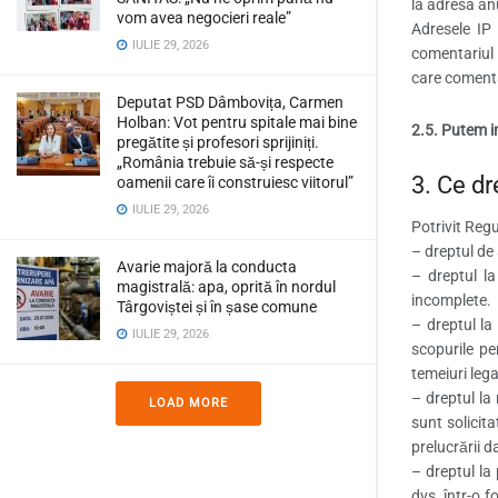
la adresa an
vom avea negocieri reale”
Adresele IP
IULIE 29, 2026
comentariul 
care comenta
Deputat PSD Dâmbovița, Carmen
Holban: Vot pentru spitale mai bine
2.5. Putem i
pregătite și profesori sprijiniți.
„România trebuie să-și respecte
3. Ce dr
oamenii care îi construiesc viitorul”
IULIE 29, 2026
Potrivit Reg
– dreptul de 
Avarie majoră la conducta
– dreptul la
magistrală: apa, oprită în nordul
incomplete.
Târgoviștei și în șase comune
– dreptul la
IULIE 29, 2026
scopurile pe
temeiuri lega
– dreptul la
LOAD MORE
sunt solicita
prelucrării d
– dreptul la 
dvs. într-o f