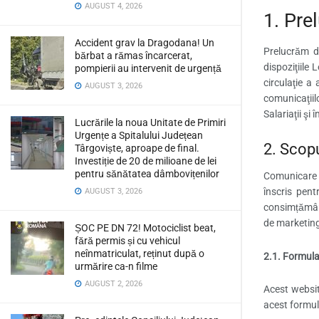
AUGUST 4, 2026
1. Pre
Accident grav la Dragodana! Un
Prelucrăm da
bărbat a rămas încarcerat,
dispoziţiile
pompierii au intervenit de urgență
circulaţie a
AUGUST 3, 2026
comunicaţiilo
Salariaţii şi
Lucrările la noua Unitate de Primiri
Urgențe a Spitalului Județean
2. Scopu
Târgoviște, aproape de final.
Investiție de 20 de milioane de lei
pentru sănătatea dâmbovițenilor
Comunicare p
înscris pent
AUGUST 3, 2026
consimțământ
de marketing 
ȘOC PE DN 72! Motociclist beat,
fără permis și cu vehicul
neînmatriculat, reținut după o
2.1. Formula
urmărire ca-n filme
AUGUST 2, 2026
Acest websit
acest formul