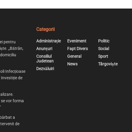
Categorii
Administrație
Eveniment
Politic
ei pentru
iște. „Bătrân,
Anunțuri
Fapt Divers
Social
 domiciliu
Consiliul
General
Sport
Judetean
News
Târgoviște
Dezvăluiri
oli Infecțioase
Investiție de
alizare.
e se vor forma
”
bărbat a
tervenit de