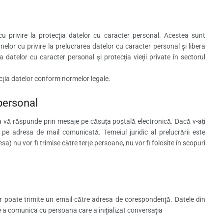
cu privire la protecţia datelor cu caracter personal. Acestea sunt
lor cu privire la prelucrarea datelor cu caracter personal şi libera
a datelor cu caracter personal şi protecţia vieţii private în sectorul
otecţia datelor conform normelor legale.
 personal
u a vă răspunde prin mesaje pe căsuța poștală electronică. Dacă v-ați
 pe adresa de mail comunicată. Temeiul juridic al prelucrării este
 nu vor fi trimise către terţe persoane, nu vor fi folosite în scopuri
or poate trimite un email către adresa de corespondenţă. Datele din
e a comunica cu persoana care a iniţializat conversaţia