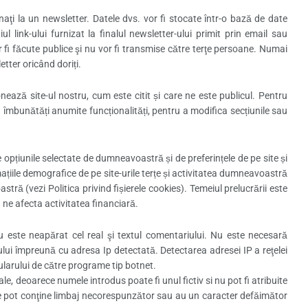
naţi la un newsletter. Datele dvs. vor fi stocate într-o bază de date
l link-ului furnizat la finalul newsletter-ului primit prin email sau
 fi făcute publice şi nu vor fi transmise către terţe persoane. Numai
tter oricând doriți.
ează site-ul nostru, cum este citit și care ne este publicul. Pentru
mbunătăți anumite funcționalități, pentru a modifica secțiunile sau
e opțiunile selectate de dumneavoastră și de preferințele de pe site și
ațiile demografice de pe site-urile terțe și activitatea dumneavoastră
ră (vezi Politica privind fișierele cookies). Temeiul prelucrării este
a ne afecta activitatea financiară.
 este neapărat cel real şi textul comentariului. Nu este necesară
ului împreună cu adresa Ip detectată. Detectarea adresei IP a reţelei
arului de către programe tip botnet.
, deoarece numele introdus poate fi unul fictiv si nu pot fi atribuite
 pot conţine limbaj necorespunzător sau au un caracter defăimător