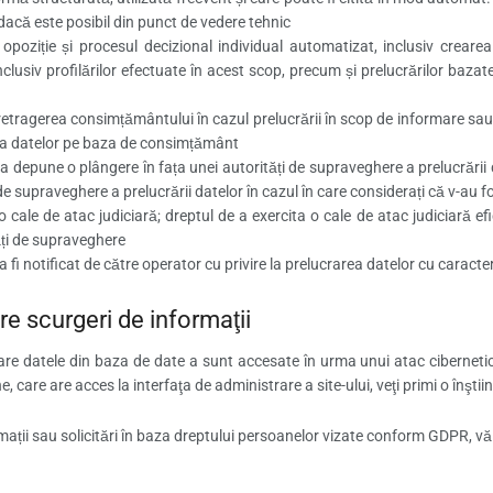
, dacă este posibil din punct de vedere tehnic
 opoziție și procesul decizional individual automatizat, inclusiv creare
clusiv profilărilor efectuate în acest scop, precum și prelucrărilor bazate 
 retragerea consimțământului în cazul prelucrării în scop de informare sa
ea datelor pe baza de consimțământ
 a depune o plângere în fața unei autorități de supraveghere a prelucrării
e supraveghere a prelucrării datelor în cazul în care considerați că v-au fo
o cale de atac judiciară; dreptul de a exercita o cale de atac judiciară efi
ăți de supraveghere
a fi notificat de către operator cu privire la prelucrarea datelor cu caracte
e scurgeri de informaţii
care datele din baza de date a sunt accesate în urma unui atac ciberneti
, care are acces la interfaţa de administrare a site-ului, veţi primi o înştiinţ
mații sau solicitări în baza dreptului persoanelor vizate conform GDPR, vă