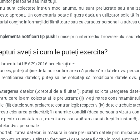
umitor persoane sau instituţii.
 nu sunt colectate într-un mod anume, nu sunt prelucrate sau analiza
este aprobat. Un comentariu poate fi şters dacă un utilizator solicită în 
riul conţine informaţii defăimătoare sau cu caracter personal la adresa ut
mplementa notificări tip push
trimise prin intermediul browser-ului sau tel
epturi aveți și cum le puteți exercita?
ulamentului UE 679/2016 beneficiaţi de:
acces; puteți obține de la noi confirmarea că prelucrăm datele dvs. personal
 rectificarea datelor; puteți să ne solicitați să modificam datele dvs
 ștergerea datelor („dreptul de a fi uitat”); puteți solicita ștergerea d
ntru care le-am colectat și le prelucram; (ii) v-ați retras consimțământu
le; (iii) datele sunt prelucrate contrar legii; respectiv (iv) datele trebuie șt
 restricționarea prelucrării; în anumite condiții (daca persoana vizata co
te pentru constatarea , exercitarea sau apărarea unui drept în instanță; sa
atelor dvs. personale
portabilitatea datelor; în măsura în care prelucrăm datele prin mijloace aut
ormă structurată, utilizată frecvent și care poate fi citită în mod automat