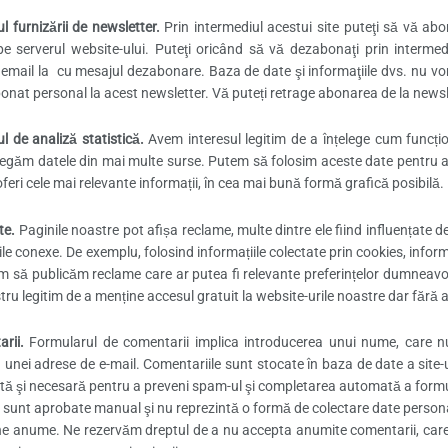
l furnizării de newsletter.
Prin intermediul acestui site puteţi să vă abo
pe serverul website-ului. Puteţi oricând să vă dezabonaţi prin intermediu
 email la cu mesajul dezabonare. Baza de date şi informaţiile dvs. nu vor
bonat personal la acest newsletter. Vă puteți retrage abonarea de la newsle
l de analiză statistică.
Avem interesul legitim de a înțelege cum funcțion
egăm datele din mai multe surse. Putem să folosim aceste date pentru a î
feri cele mai relevante informații, în cea mai bună formă grafică posibilă.
te.
Paginile noastre pot afișa reclame, multe dintre ele fiind influențate d
le conexe. De exemplu, folosind informațiile colectate prin cookies, inform
em să publicăm reclame care ar putea fi relevante preferințelor dumneavoast
tru legitim de a menține accesul gratuit la website-urile noastre dar fără 
arii.
Formularul de comentarii implica introducerea unui nume, care nu
 unei adrese de e-mail. Comentariile sunt stocate în baza de date a site-
ă şi necesară pentru a preveni spam-ul şi completarea automată a formul
 sunt aprobate manual şi nu reprezintă o formă de colectare date personale
e anume. Ne rezervăm dreptul de a nu accepta anumite comentarii, care