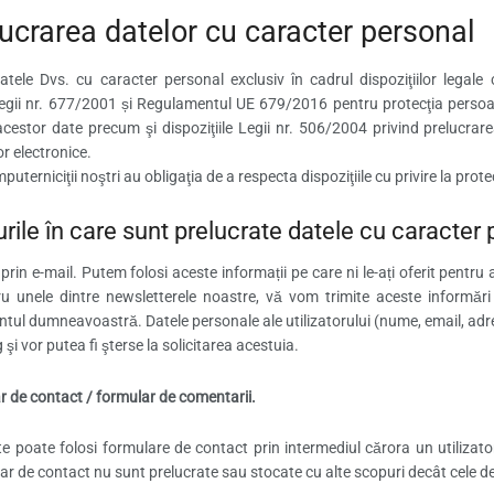
lucrarea datelor cu caracter personal
tele Dvs. cu caracter personal exclusiv în cadrul dispoziţiilor legale 
 Legii nr. 677/2001 și Regulamentul UE 679/2016 pentru protecţia persoane
 acestor date precum şi dispoziţiile Legii nr. 506/2004 privind prelucrare
r electronice.
 împuterniciţii noştri au obligaţia de a respecta dispoziţiile cu privire la pr
rile în care sunt prelucrate datele cu caracter
rin e-mail. Putem folosi aceste informații pe care ni le-ați oferit pentr
ru unele dintre newsletterele noastre, vă vom trimite aceste informări
ul dumneavoastră. Datele personale ale utilizatorului (nume, email, adresa)
şi vor putea fi şterse la solicitarea acestuia.
r de contact / formular de comentarii.
e poate folosi formulare de contact prin intermediul cărora un utilizat
ar de contact nu sunt prelucrate sau stocate cu alte scopuri decât cele d