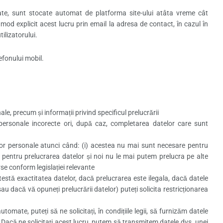
te, sunt stocate automat de platforma site-ului atâta vreme cât
mod explicit acest lucru prin email la adresa de contact, în cazul în
ilizatorului.
efonului mobil.
e, precum și informații privind specificul prelucrării
. personale incorecte ori, după caz, completarea datelor care sunt
atelor personale atunci când: (i) acestea nu mai sunt necesare pentru
l pentru prelucrarea datelor și noi nu le mai putem prelucra pe alte
erse conform legislației relevante
ntestă exactitatea datelor, dacă prelucrarea este ilegala, dacă datele
u dacă vă opuneți prelucrării datelor) puteți solicita restricționarea
omate, puteți să ne solicitați, în condițiile legii, să furnizăm datele
. Dacă ne solicitați acest lucru, putem să transmitem datele dvs. unei