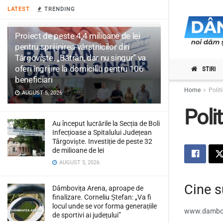
LATEST
TRENDING
Proiect de peste 4,4 milioane de lei
pentru sprijinirea vârstnicilor din
Târgoviște. „Bătrân, dar nu singur” va
oferi îngrijire la domiciliu pentru 106
STIRI
beneficiari
Home
Polit
AUGUST 5, 2026
Poli
Au început lucrările la Secția de Boli
Infecțioase a Spitalului Județean
Târgoviște. Investiție de peste 32
de milioane de lei
AUGUST 5, 2026
Cine 
Dâmbovița Arena, aproape de
finalizare. Corneliu Ștefan: „Va fi
locul unde se vor forma generațiile
www.dambo
de sportivi ai județului”