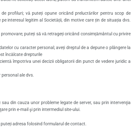
a de profiluri; vă puteți opune oricând prelucrărilor pentru scop de
pe interesul legitim al Societății, din motive care țin de situația dvs.
u promovare; puteți să vă retrageți oricând consimțământul cu privire
 datelor cu caracter personal; aveți dreptul de a depune o plângere la
st încălcate drepturile
cientă împotriva unei decizii obligatorii din punct de vedere juridic a
r personal ale dvs.
c sau din cauza unor probleme legate de server, sau prin intervenţia
are prin e-mail şi prin intermediul site-ului.
 puteți adresa folosind formularul de contact.