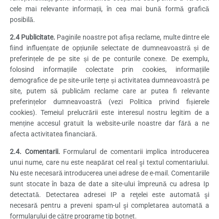
cele mai relevante informații, în cea mai bună formă grafică
posibilă.
2.4 Publicitate.
Paginile noastre pot afișa reclame, multe dintre ele
fiind influențate de opțiunile selectate de dumneavoastră și de
preferințele de pe site și de pe conturile conexe. De exemplu,
folosind informațiile colectate prin cookies, informațiile
demografice de pe site-urile terțe și activitatea dumneavoastră pe
site, putem să publicăm reclame care ar putea fi relevante
preferințelor dumneavoastră (vezi Politica privind fișierele
cookies). Temeiul prelucrării este interesul nostru legitim de a
menține accesul gratuit la website-urile noastre dar fără a ne
afecta activitatea financiară.
2.4. Comentarii.
Formularul de comentarii implica introducerea
unui nume, care nu este neapărat cel real şi textul comentariului.
Nu este necesară introducerea unei adrese de e-mail. Comentariile
sunt stocate în baza de date a site-ului împreună cu adresa Ip
detectată. Detectarea adresei IP a reţelei este automată şi
necesară pentru a preveni spam-ul şi completarea automată a
formularului de către programe tip botnet.