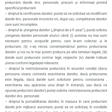
prelucrăm datele dvs. personale, precum și informații privind
specificul prelucrării
– dreptul la rectificarea datelor; puteți să ne solicitați să modificam
datele dvs. personale incorecte ori, după caz, completarea datelor
care sunt incomplete.
– dreptul la ștergerea datelor („dreptul de a fi uitat”); puteți solicita
ștergerea datelor personale atunci când: (i) acestea nu mai sunt
necesare pentru scopurile pentru care le-am colectat și le
prelucram; (ii) v-ați retras consimțământul pentru prelucrarea
datelor și noi nu le mai putem prelucra pe alte temeiuri legale; (iii)
datele sunt prelucrate contrar legii; respectiv (iv) datele trebuie
șterse conform legislației relevante
– dreptul la restricționarea prelucrării; în anumite condiții (daca
persoana vizata contestă exactitatea datelor, dacă prelucrarea
este ilegala, dacă datele sunt solicitate pentru constatarea ,
exercitarea sau apărarea unui drept în instanță; sau dacă vă
opuneți prelucrării datelor) puteți solicita restricționarea prelucrării
datelor dvs. personale
– dreptul la portabilitatea datelor; în măsura în care prelucrăm
datele prin mijloace automate, puteți să ne solicitați, în condițiile