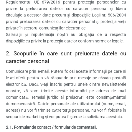
Regulamentul UE 679/2016 pentru protecţia persoanelor cu
privire la prelucrarea datelor cu caracter personal şi libera
circulaţie a acestor date precum şi dispoziţiile Legii nr. 506/2004
privind prelucrarea datelor cu caracter personal şi protecţia vieţii
private în sectorul comunicaţiilor electronice.
Salariaţii şi împuterniciţii noştri au obligaţia de a respecta
dispoziţiile cu privire la protecţia datelor conform normelor legale.
2. Scopurile în care sunt prelucrate datele cu
caracter personal
Comunicare prin e-mail. Putem folosi aceste informații pe care ni
le-ați oferit pentru a vă răspunde prin mesaje pe căsuța poștală
electronică. Dacă v-ați înscris pentru unele dintre newsletterele
noastre, vă vom trimite aceste informări pe adresa de mail
comunicată. Temeiul juridic al prelucrării este consimțământul
dumneavoastră. Datele personale ale utilizatorului (nume, email,
adresa) nu vor fi trimise către terţe persoane, nu vor fi folosite în
scopuri de marketing şi vor putea fi şterse la solicitarea acestuia.
2.1. Formular de contact / formular de comentarii.