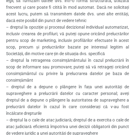
legii, să furnizăm datele dvs. într-o formă structurată, utilizată
frecvent și care poate fi citită în mod automat. Dacă ne solicitați
acest lucru, putem să transmitem datele dvs. unei alte entități,
dacă este posibil din punct de vedere tehnic
– dreptul la opoziție și procesul decizional individual automatizat,
inclusiv crearea de profiluri; vă puteți opune oricând prelucrărilor
pentru scop de marketing, inclusiv profilărilor efectuate în acest
scop, precum și prelucrărilor bazate pe interesul legitim al
Societății, din motive care țin de situația dvs. specifică
– dreptul la retragerea consimțământului în cazul prelucrării în
scop de informare sau promovare; puteți să vă retrageți oricând
consimțământul cu privire la prelucrarea datelor pe baza de
consimțământ
– dreptul de a depune o plângere în fața unei autorități de
supraveghere a prelucrării datelor cu caracter personal; aveți
dreptul de a depune o plângere la autoritatea de supraveghere a
prelucrării datelor în cazul în care considerați că v-au fost
încălcate drepturile
– dreptul la o cale de atac judiciară; dreptul de a exercita o cale de
atac judiciară eficientă împotriva unei decizii obligatorii din punct
de vedere juridic a unei autorități de supraveghere