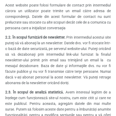
Acest website poate folosi formulare de contact prin intermediul
cărora un utilizator poate trimite un email către adresa de
corespondenţă. Datele din acest formular de contact nu sunt
prelucrate sau stocate cu alte scopuri decât cele de a comunica cu
persoana care a iniţializat conversaţia
2.2. În scopul furnizării de newsletter.
Prin intermediul acestui site
puteţi să vă abonaţi la un newsletter. Datele dvs. vor fi stocate într-
o bază de date securizată, pe serverul website-ului. Puteţi oricând
să vă dezabonaţi prin intermediul link-ului furnizat la finalul
newsletter-ului primit prin email sau trimiţând un email la cu
mesajul dezabonare. Baza de date şi informaţiile dvs. nu vor fi
făcute publice şi nu vor fi transmise către terţe persoane. Numai
dacă v-ați abonat personal la acest newsletter. Vă puteți retrage
abonarea de la newsletter oricând doriți.
2.3. În scopul de analiză statistică.
Avem interesul legitim de a
înțelege cum funcționează site-ul nostru, cum este citit și care ne
este publicul. Pentru aceasta, agregăm datele din mai multe
surse. Putem să folosim aceste date pentru a îmbunătăți anumite
funcționalități, pentru a modifica secțiunile sau pentru a vă oferi