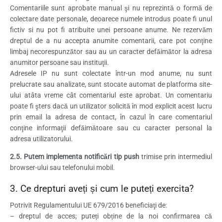
Comentariile sunt aprobate manual şi nu reprezintă o formă de
colectare date personale, deoarece numele introdus poate fi unul
fictiv si nu pot fi atribuite unei persoane anume. Ne rezervăm
dreptul de a nu accepta anumite comentarii, care pot conţine
limbaj necorespunzător sau au un caracter defăimător la adresa
anumitor persoane sau instituţii.
Adresele IP nu sunt colectate într-un mod anume, nu sunt
prelucrate sau analizate, sunt stocate automat de platforma site-
ului atâta vreme cât comentariul este aprobat. Un comentariu
poate fi şters dacă un utilizator solicită în mod explicit acest lucru
prin email la adresa de contact, în cazul în care comentariul
conţine informaţii defăimătoare sau cu caracter personal la
adresa utilizatorului.
2.5. Putem implementa notificări tip push
trimise prin intermediul
browser-ului sau telefonului mobil.
3. Ce drepturi aveți și cum le puteți exercita?
Potrivit Regulamentului UE 679/2016 beneficiaţi de:
– dreptul de acces; puteți obține de la noi confirmarea că