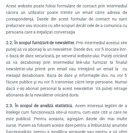
Acest website poate folosi formulare de contact prin intermediul
cărora un utilizator poate trimite un email către adresa de
corespondenţă. Datele din acest formular de contact nu sunt
prelucrate sau stocate cu alte scopuri decât cele de a comunica cu
persoana care a iniţializat conversaţia
2.2. În scopul furnizării de newsletter.
Prin intermediul acestui site
puteţi să vă abonaţi la un newsletter. Datele dvs. vor fi stocate într-
o bază de date securizată, pe serverul website-ului. Puteţi oricând
să vă dezabonaţi prin intermediul link-ului furnizat la finalul
newsletter-ului primit prin email sau trimiţând un email la cu
mesajul dezabonare. Baza de date şi informaţiile dvs. nu vor fi
făcute publice şi nu vor fi transmise către terţe persoane. Numai
dacă v-ați abonat personal la acest newsletter. Vă puteți retrage
abonarea de la newsletter oricând doriți.
2.3. În scopul de analiză statistică.
Avem interesul legitim de a
înțelege cum funcționează site-ul nostru, cum este citit și care ne
este publicul. Pentru aceasta, agregăm datele din mai multe
surse. Putem să folosim aceste date pentru a îmbunătăți anumite
funcționalități, pentru a modifica secțiunile sau pentru a vă oferi