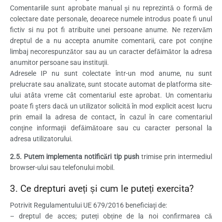
Comentariile sunt aprobate manual şi nu reprezintă o formă de
colectare date personale, deoarece numele introdus poate fi unul
fictiv si nu pot fi atribuite unei persoane anume. Ne rezervăm
dreptul de a nu accepta anumite comentarii, care pot conţine
limbaj necorespunzător sau au un caracter defăimător la adresa
anumitor persoane sau instituţii.
Adresele IP nu sunt colectate într-un mod anume, nu sunt
prelucrate sau analizate, sunt stocate automat de platforma site-
ului atâta vreme cât comentariul este aprobat. Un comentariu
poate fi şters dacă un utilizator solicită în mod explicit acest lucru
prin email la adresa de contact, în cazul în care comentariul
conţine informaţii defăimătoare sau cu caracter personal la
adresa utilizatorului.
2.5. Putem implementa notificări tip push
trimise prin intermediul
browser-ului sau telefonului mobil.
3. Ce drepturi aveți și cum le puteți exercita?
Potrivit Regulamentului UE 679/2016 beneficiaţi de:
– dreptul de acces; puteți obține de la noi confirmarea că