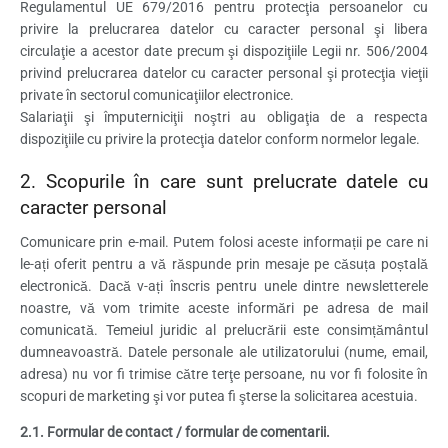
Regulamentul UE 679/2016 pentru protecţia persoanelor cu
privire la prelucrarea datelor cu caracter personal şi libera
circulaţie a acestor date precum şi dispoziţiile Legii nr. 506/2004
privind prelucrarea datelor cu caracter personal şi protecţia vieţii
private în sectorul comunicaţiilor electronice.
Salariaţii şi împuterniciţii noştri au obligaţia de a respecta
dispoziţiile cu privire la protecţia datelor conform normelor legale.
2. Scopurile în care sunt prelucrate datele cu
caracter personal
Comunicare prin e-mail. Putem folosi aceste informații pe care ni
le-ați oferit pentru a vă răspunde prin mesaje pe căsuța poștală
electronică. Dacă v-ați înscris pentru unele dintre newsletterele
noastre, vă vom trimite aceste informări pe adresa de mail
comunicată. Temeiul juridic al prelucrării este consimțământul
dumneavoastră. Datele personale ale utilizatorului (nume, email,
adresa) nu vor fi trimise către terţe persoane, nu vor fi folosite în
scopuri de marketing şi vor putea fi şterse la solicitarea acestuia.
2.1. Formular de contact / formular de comentarii.