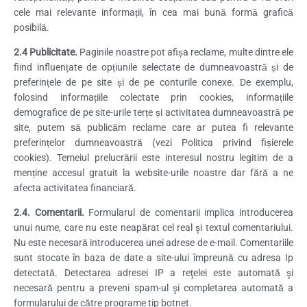
cele mai relevante informații, în cea mai bună formă grafică
posibilă.
2.4 Publicitate.
Paginile noastre pot afișa reclame, multe dintre ele
fiind influențate de opțiunile selectate de dumneavoastră și de
preferințele de pe site și de pe conturile conexe. De exemplu,
folosind informațiile colectate prin cookies, informațiile
demografice de pe site-urile terțe și activitatea dumneavoastră pe
site, putem să publicăm reclame care ar putea fi relevante
preferințelor dumneavoastră (vezi Politica privind fișierele
cookies). Temeiul prelucrării este interesul nostru legitim de a
menține accesul gratuit la website-urile noastre dar fără a ne
afecta activitatea financiară.
2.4. Comentarii.
Formularul de comentarii implica introducerea
unui nume, care nu este neapărat cel real şi textul comentariului.
Nu este necesară introducerea unei adrese de e-mail. Comentariile
sunt stocate în baza de date a site-ului împreună cu adresa Ip
detectată. Detectarea adresei IP a reţelei este automată şi
necesară pentru a preveni spam-ul şi completarea automată a
formularului de către programe tip botnet.