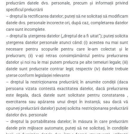
prelucrăm datele dvs. personale, precum și informații privind
specificul prelucrării
– dreptul la rectificarea datelor; puteți să ne solicitați să modificam
datele dvs. personale incorecte ori, după caz, completarea datelor
care sunt incomplete.
– dreptul la ștergerea datelor („dreptul de a fi uitat”); puteți solicita
ștergerea datelor personale atunci când: (i) acestea nu mai sunt
necesare pentru scopurile pentru care le-am colectat și le
prelucram; (ii) v-ați retras consimțământul pentru prelucrarea
datelor și noi nu le mai putem prelucra pe alte temeiuri legale; (iii)
datele sunt prelucrate contrar legii; respectiv (iv) datele trebuie
șterse conform legislației relevante
– dreptul la restricționarea prelucrării; în anumite condiții (daca
persoana vizata contestă exactitatea datelor, dacă prelucrarea
este ilegala, dacă datele sunt solicitate pentru constatarea ,
exercitarea sau apărarea unui drept în instanță; sau dacă vă
opuneți prelucrării datelor) puteți solicita restricționarea prelucrării
datelor dvs. personale
– dreptul la portabilitatea datelor; în măsura în care prelucrăm
datele prin mijloace automate, puteți să ne solicitați, în condițiile