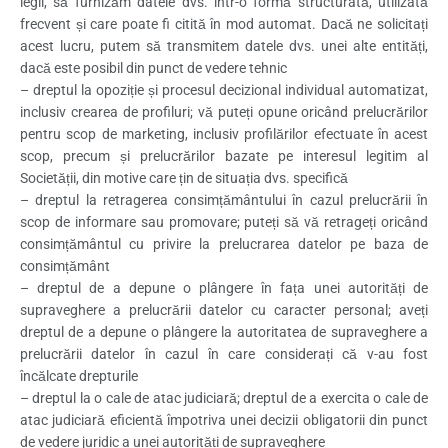
legii, să furnizăm datele dvs. într-o formă structurată, utilizată
frecvent și care poate fi citită în mod automat. Dacă ne solicitați
acest lucru, putem să transmitem datele dvs. unei alte entități,
dacă este posibil din punct de vedere tehnic
– dreptul la opoziție și procesul decizional individual automatizat,
inclusiv crearea de profiluri; vă puteți opune oricând prelucrărilor
pentru scop de marketing, inclusiv profilărilor efectuate în acest
scop, precum și prelucrărilor bazate pe interesul legitim al
Societății, din motive care țin de situația dvs. specifică
– dreptul la retragerea consimțământului în cazul prelucrării în
scop de informare sau promovare; puteți să vă retrageți oricând
consimțământul cu privire la prelucrarea datelor pe baza de
consimțământ
– dreptul de a depune o plângere în fața unei autorități de
supraveghere a prelucrării datelor cu caracter personal; aveți
dreptul de a depune o plângere la autoritatea de supraveghere a
prelucrării datelor în cazul în care considerați că v-au fost
încălcate drepturile
– dreptul la o cale de atac judiciară; dreptul de a exercita o cale de
atac judiciară eficientă împotriva unei decizii obligatorii din punct
de vedere juridic a unei autorități de supraveghere