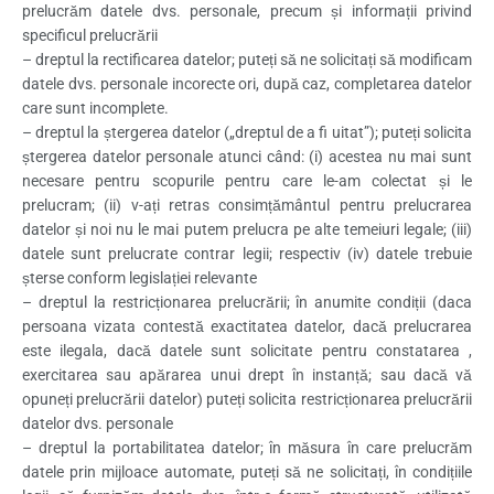
prelucrăm datele dvs. personale, precum și informații privind
specificul prelucrării
– dreptul la rectificarea datelor; puteți să ne solicitați să modificam
datele dvs. personale incorecte ori, după caz, completarea datelor
care sunt incomplete.
– dreptul la ștergerea datelor („dreptul de a fi uitat”); puteți solicita
ștergerea datelor personale atunci când: (i) acestea nu mai sunt
necesare pentru scopurile pentru care le-am colectat și le
prelucram; (ii) v-ați retras consimțământul pentru prelucrarea
datelor și noi nu le mai putem prelucra pe alte temeiuri legale; (iii)
datele sunt prelucrate contrar legii; respectiv (iv) datele trebuie
șterse conform legislației relevante
– dreptul la restricționarea prelucrării; în anumite condiții (daca
persoana vizata contestă exactitatea datelor, dacă prelucrarea
este ilegala, dacă datele sunt solicitate pentru constatarea ,
exercitarea sau apărarea unui drept în instanță; sau dacă vă
opuneți prelucrării datelor) puteți solicita restricționarea prelucrării
datelor dvs. personale
– dreptul la portabilitatea datelor; în măsura în care prelucrăm
datele prin mijloace automate, puteți să ne solicitați, în condițiile