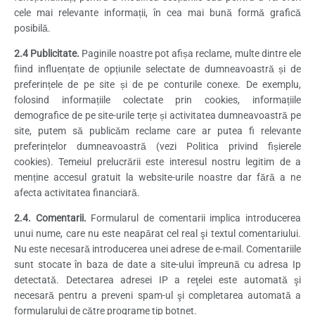
cele mai relevante informații, în cea mai bună formă grafică
posibilă.
2.4 Publicitate.
Paginile noastre pot afișa reclame, multe dintre ele
fiind influențate de opțiunile selectate de dumneavoastră și de
preferințele de pe site și de pe conturile conexe. De exemplu,
folosind informațiile colectate prin cookies, informațiile
demografice de pe site-urile terțe și activitatea dumneavoastră pe
site, putem să publicăm reclame care ar putea fi relevante
preferințelor dumneavoastră (vezi Politica privind fișierele
cookies). Temeiul prelucrării este interesul nostru legitim de a
menține accesul gratuit la website-urile noastre dar fără a ne
afecta activitatea financiară.
2.4. Comentarii.
Formularul de comentarii implica introducerea
unui nume, care nu este neapărat cel real şi textul comentariului.
Nu este necesară introducerea unei adrese de e-mail. Comentariile
sunt stocate în baza de date a site-ului împreună cu adresa Ip
detectată. Detectarea adresei IP a reţelei este automată şi
necesară pentru a preveni spam-ul şi completarea automată a
formularului de către programe tip botnet.