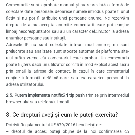
Comentariile sunt aprobate manual şi nu reprezintă o formă de
colectare date personale, deoarece numele introdus poate fi unul
fictiv si nu pot fi atribuite unei persoane anume. Ne rezervăm
dreptul de a nu accepta anumite comentarii, care pot conţine
limbaj necorespunzător sau au un caracter defăimător la adresa
anumitor persoane sau instituţii.
Adresele IP nu sunt colectate într-un mod anume, nu sunt
prelucrate sau analizate, sunt stocate automat de platforma site-
ului atâta vreme cât comentariul este aprobat. Un comentariu
poate fi şters dacă un utilizator solicită în mod explicit acest lucru
prin email la adresa de contact, în cazul în care comentariul
conţine informaţii defăimătoare sau cu caracter personal la
adresa utilizatorului.
2.5. Putem implementa notificări tip push
trimise prin intermediul
browser-ului sau telefonului mobil.
3. Ce drepturi aveți și cum le puteți exercita?
Potrivit Regulamentului UE 679/2016 beneficiaţi de:
– dreptul de acces; puteți obține de la noi confirmarea că