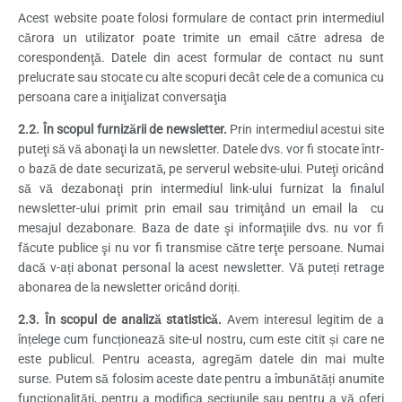
Acest website poate folosi formulare de contact prin intermediul
cărora un utilizator poate trimite un email către adresa de
corespondenţă. Datele din acest formular de contact nu sunt
prelucrate sau stocate cu alte scopuri decât cele de a comunica cu
persoana care a iniţializat conversaţia
2.2. În scopul furnizării de newsletter.
Prin intermediul acestui site
puteţi să vă abonaţi la un newsletter. Datele dvs. vor fi stocate într-
o bază de date securizată, pe serverul website-ului. Puteţi oricând
să vă dezabonaţi prin intermediul link-ului furnizat la finalul
newsletter-ului primit prin email sau trimiţând un email la cu
mesajul dezabonare. Baza de date şi informaţiile dvs. nu vor fi
făcute publice şi nu vor fi transmise către terţe persoane. Numai
dacă v-ați abonat personal la acest newsletter. Vă puteți retrage
abonarea de la newsletter oricând doriți.
2.3. În scopul de analiză statistică.
Avem interesul legitim de a
înțelege cum funcționează site-ul nostru, cum este citit și care ne
este publicul. Pentru aceasta, agregăm datele din mai multe
surse. Putem să folosim aceste date pentru a îmbunătăți anumite
funcționalități, pentru a modifica secțiunile sau pentru a vă oferi