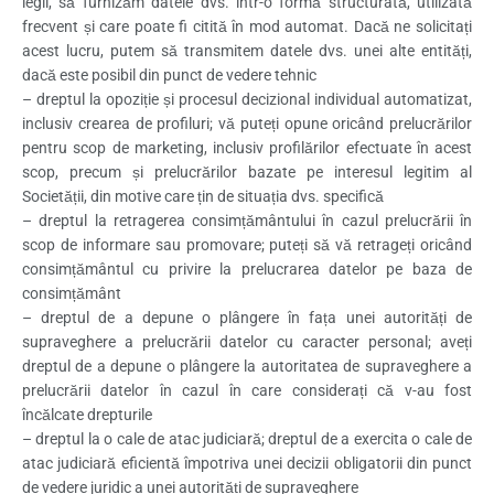
legii, să furnizăm datele dvs. într-o formă structurată, utilizată
frecvent și care poate fi citită în mod automat. Dacă ne solicitați
acest lucru, putem să transmitem datele dvs. unei alte entități,
dacă este posibil din punct de vedere tehnic
– dreptul la opoziție și procesul decizional individual automatizat,
inclusiv crearea de profiluri; vă puteți opune oricând prelucrărilor
pentru scop de marketing, inclusiv profilărilor efectuate în acest
scop, precum și prelucrărilor bazate pe interesul legitim al
Societății, din motive care țin de situația dvs. specifică
– dreptul la retragerea consimțământului în cazul prelucrării în
scop de informare sau promovare; puteți să vă retrageți oricând
consimțământul cu privire la prelucrarea datelor pe baza de
consimțământ
– dreptul de a depune o plângere în fața unei autorități de
supraveghere a prelucrării datelor cu caracter personal; aveți
dreptul de a depune o plângere la autoritatea de supraveghere a
prelucrării datelor în cazul în care considerați că v-au fost
încălcate drepturile
– dreptul la o cale de atac judiciară; dreptul de a exercita o cale de
atac judiciară eficientă împotriva unei decizii obligatorii din punct
de vedere juridic a unei autorități de supraveghere