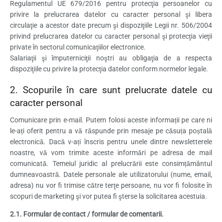
Regulamentul UE 679/2016 pentru protecţia persoanelor cu
privire la prelucrarea datelor cu caracter personal şi libera
circulaţie a acestor date precum şi dispoziţiile Legii nr. 506/2004
privind prelucrarea datelor cu caracter personal şi protecţia vieţii
private în sectorul comunicaţiilor electronice.
Salariaţii şi împuterniciţii noştri au obligaţia de a respecta
dispoziţiile cu privire la protecţia datelor conform normelor legale.
2. Scopurile în care sunt prelucrate datele cu
caracter personal
Comunicare prin e-mail. Putem folosi aceste informații pe care ni
le-ați oferit pentru a vă răspunde prin mesaje pe căsuța poștală
electronică. Dacă v-ați înscris pentru unele dintre newsletterele
noastre, vă vom trimite aceste informări pe adresa de mail
comunicată. Temeiul juridic al prelucrării este consimțământul
dumneavoastră. Datele personale ale utilizatorului (nume, email,
adresa) nu vor fi trimise către terţe persoane, nu vor fi folosite în
scopuri de marketing şi vor putea fi şterse la solicitarea acestuia.
2.1. Formular de contact / formular de comentarii.